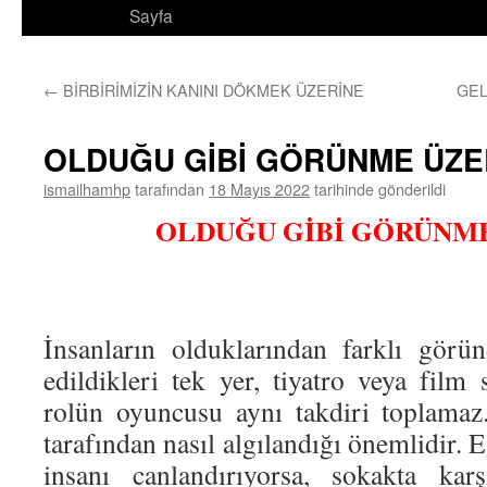
Sayfa
←
BİRBİRİMİZİN KANINI DÖKMEK ÜZERİNE
GEL
OLDUĞU GİBİ GÖRÜNME ÜZE
ismailhamhp
tarafından
18 Mayıs 2022
tarihinde gönderildi
OLDUĞU GİBİ GÖRÜNM
İnsanların olduklarından farklı görü
edildikleri tek yer, tiyatro veya film
rolün oyuncusu aynı takdiri toplamaz
tarafından nasıl algılandığı önemlidir. 
insanı canlandırıyorsa, sokakta karş