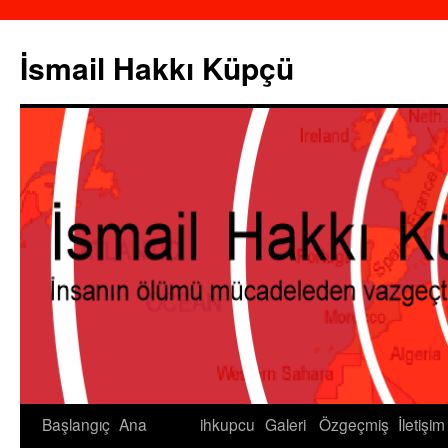
İsmail Hakkı Küpçü
Başlangıç
Ana
ihkupcu
Galeri
Özgeçmiş
İletişim