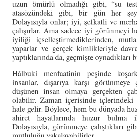
uzun ömürlü olmadığı gibi, “su testi
atasözündeki gibi, bir gün her şeyle
Dolayısıyla onlar; iyi, şefkatli ve me
çalışırlar. Ama sadece iyi görünmeyi h
iyiliği içselleştirmediklerinden, mutl
yaparlar ve gerçek kimlikleriyle davra
yaptıklarında da, geçmişte oynadıkları b
Hâlbuki menfaatinin peşinde koşar
insanlar, dışarıya karşı görünmeye ça
düşünen insan olmaya gerçekten çaba
olabilir. Zaman içerisinde içlerindeki
hale gelir. Böylece, hem bu dünyada huz
ahiret hayatlarında huzur bulma ihti
Dolayısıyla, görünmeye çalıştıkları gibi
mutluluğu yakalayabilirler.