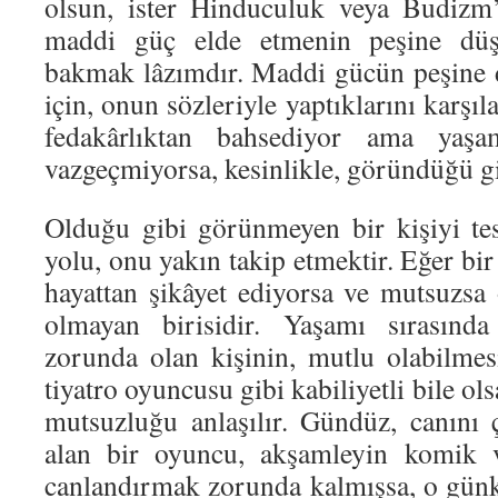
olsun, ister Hinduculuk veya Budizm’
maddi güç elde etmenin peşine düş
bakmak lâzımdır. Maddi gücün peşine 
için, onun sözleriyle yaptıklarını karşıl
fedakârlıktan bahsediyor ama yaşa
vazgeçmiyorsa, kesinlikle, göründüğü gi
Olduğu gibi görünmeyen bir kişiyi te
yolu, onu yakın takip etmektir. Eğer bir
hayattan şikâyet ediyorsa ve mutsuzsa
olmayan birisidir. Yaşamı sırasınd
zorunda olan kişinin, mutlu olabilmes
tiyatro oyuncusu gibi kabiliyetli bile ols
mutsuzluğu anlaşılır. Gündüz, canını 
alan bir oyuncu, akşamleyin komik v
canlandırmak zorunda kalmışsa, o gü