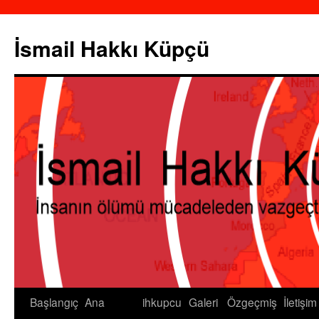
İsmail Hakkı Küpçü
Başlangıç
Ana
ihkupcu
Galeri
Özgeçmiş
İletişim