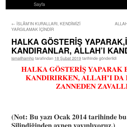
Sayfa
←
İSLÂM’IN KURALLARI, KENDİMİZİ
ALLAH
YARGILAMAK İÇİNDİR
HALKA GÖSTERİŞ YAPARAK,
KANDIRANLAR, ALLAH’I KA
ismailhamhp
tarafından
18 Şubat 2019
tarihinde gönderildi
HALKA GÖSTERİŞ YAPARAK B
KANDIRIRKEN, ALLAH’I DA
ZANNEDEN ZAVALL
(Not: Bu yazı Ocak 2014 tarihinde bu 
Silindiğinden aynen yayınlıyoruz.)