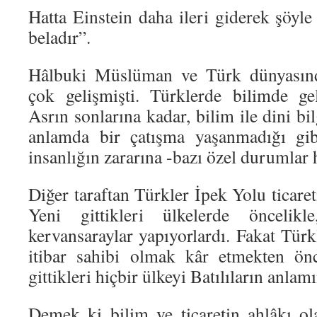
Hatta Einstein daha ileri giderek şöyle
beladır”.
Hâlbuki Müslüman ve Türk dünyasınd
çok gelişmişti. Türklerde bilimde g
Asrın sonlarına kadar, bilim ile dini bi
anlamda bir çatışma yaşanmadığı gibi
insanlığın zararına -bazı özel durumlar 
Diğer taraftan Türkler İpek Yolu ticaret
Yeni gittikleri ülkelerde öncelikl
kervansaraylar yapıyorlardı. Fakat Türkl
itibar sahibi olmak kâr etmekten önc
gittikleri hiçbir ülkeyi Batılıların anl
Demek ki bilim ve ticaretin ahlâkı o