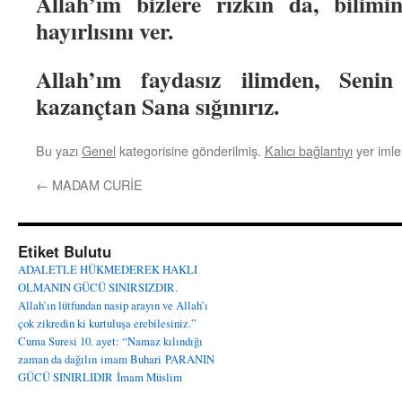
Allah’ım bizlere rızkın da, bilim
hayırlısını ver.
Allah’ım faydasız ilimden, Senin
kazançtan Sana sığınırız.
Bu yazı
Genel
kategorisine gönderilmiş.
Kalıcı bağlantıyı
yer imler
←
MADAM CURİE
Etiket Bulutu
ADALETLE HÜKMEDEREK HAKLI
OLMANIN GÜCÜ SINIRSIZDIR.
Allah’ın lütfundan nasip arayın ve Allah’ı
çok zikredin ki kurtuluşa erebilesiniz.”
Cuma Suresi 10. ayet: “Namaz kılındığı
zaman da dağılın
imam Buhari
PARANIN
GÜCÜ SINIRLIDIR
İmam Müslim