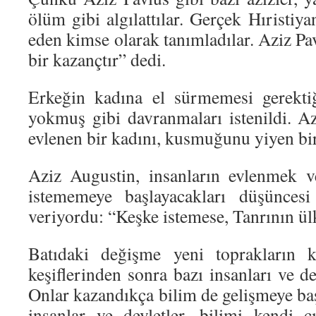
ölüm gibi algılattılar. Gerçek Hıristiy
eden kimse olarak tanımladılar. Aziz P
bir kazançtır” dedi.
Erkeğin kadına el sürmemesi gerektiğ
yokmuş gibi davranmaları istenildi. Az
evlenen bir kadını, kusmuğunu yiyen bir
Aziz Augustin, insanların evlenmek 
istememeye başlayacakları düşüncesi
veriyordu: “Keşke istemese, Tanrının ül
Batıdaki değişme yeni toprakların k
keşiflerinden sonra bazı insanları ve dev
Onlar kazandıkça bilim de gelişmeye ba
insanlar ve devletler, bilimi kendi ç