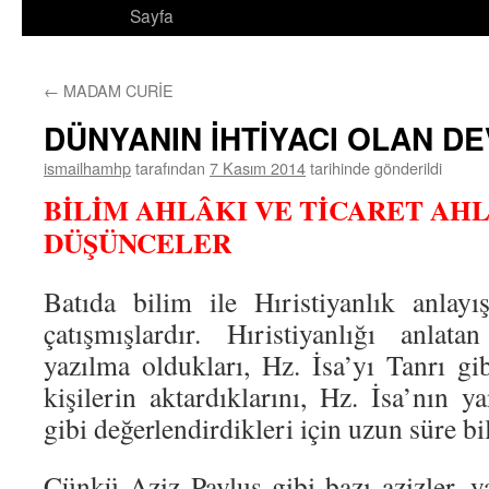
Sayfa
←
MADAM CURİE
DÜNYANIN İHTİYACI OLAN D
ismailhamhp
tarafından
7 Kasım 2014
tarihinde gönderildi
BİLİM AHLÂKI VE TİCARET AH
DÜŞÜNCELER
Batıda bilim ile Hıristiyanlık anlayış
çatışmışlardır. Hıristiyanlığı anlat
yazılma oldukları, Hz. İsa’yı Tanrı gib
kişilerin aktardıklarını, Hz. İsa’nın 
gibi değerlendirdikleri için uzun süre b
Çünkü Aziz Pavlus gibi bazı azizler, y