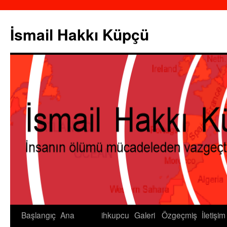
İsmail Hakkı Küpçü
Başlangıç
Ana
ihkupcu
Galeri
Özgeçmiş
İletişim