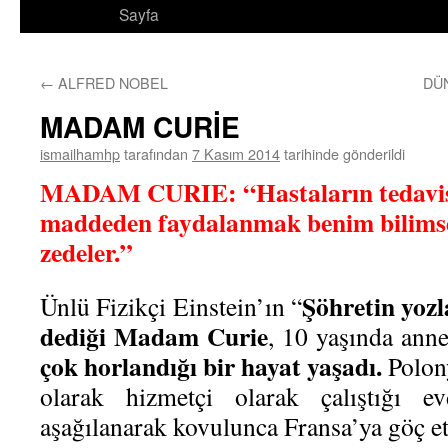
Sayfa
←
ALFRED NOBEL
DÜ
MADAM CURİE
ismailhamhp
tarafından
7 Kasım 2014
tarihinde gönderildi
MADAM CURIE: “Hastaların tedavisi
maddeden faydalanmak benim bilimse
zedeler.”
Şöhretin yozl
Ünlü Fizikçi Einstein’ın “
dediği Madam Curie
, 10 yaşında anne
çok horlandığı bir hayat yaşadı.
Polon
olarak hizmetçi olarak çalıştığı 
aşağılanarak kovulunca Fransa’ya göç et