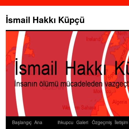
İsmail Hakkı Küpçü
Başlangıç
Ana
ihkupcu
Galeri
Özgeçmiş
İletişim