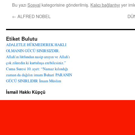
Bu yazı
Sosyal
kategorisine gönderilmiş.
Kalıcı bağlantıyı
yer imle
←
ALFRED NOBEL
DÜ
Etiket Bulutu
ADALETLE HÜKMEDEREK HAKLI
OLMANIN GÜCÜ SINIRSIZDIR.
Allah’ın lütfundan nasip arayın ve Allah’ı
çok zikredin ki kurtuluşa erebilesiniz.”
Cuma Suresi 10. ayet: “Namaz kılındığı
zaman da dağılın
imam Buhari
PARANIN
GÜCÜ SINIRLIDIR
İmam Müslim
İsmail Hakkı Küpçü