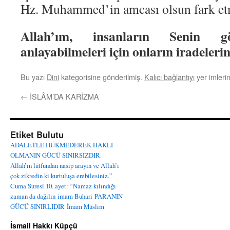
Hz. Muhammed’in amcası olsun fark etme
Allah’ım, insanların Senin gö
anlayabilmeleri için onların iradelerin
Bu yazı
Dini
kategorisine gönderilmiş.
Kalıcı bağlantıyı
yer imlerin
←
İSLÂM’DA KARİZMA
Etiket Bulutu
ADALETLE HÜKMEDEREK HAKLI
OLMANIN GÜCÜ SINIRSIZDIR.
Allah’ın lütfundan nasip arayın ve Allah’ı
çok zikredin ki kurtuluşa erebilesiniz.”
Cuma Suresi 10. ayet: “Namaz kılındığı
zaman da dağılın
imam Buhari
PARANIN
GÜCÜ SINIRLIDIR
İmam Müslim
İsmail Hakkı Küpçü