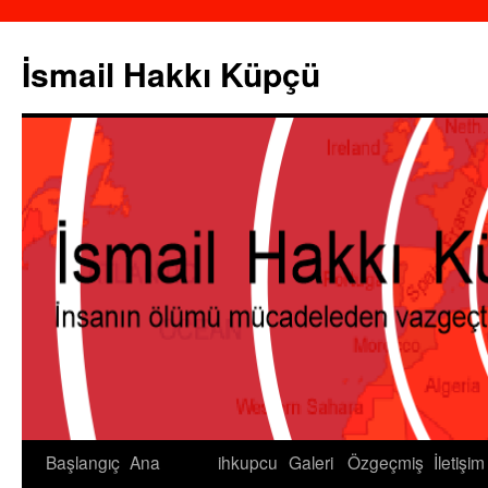
İsmail Hakkı Küpçü
Başlangıç
Ana
ihkupcu
Galeri
Özgeçmiş
İletişim