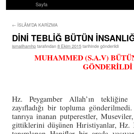
Sayfa
←
İSLÂM’DA KARİZMA
DİNİ TEBLİĞ BÜTÜN İNSANLI
ismailhamhp
tarafından
8 Ekim 2015
tarihinde gönderildi
MUHAMMED (S.A.V) BÜTÜ
GÖNDERİLDİ
Hz. Peygamber Allah’ın tekliğine
zayıfladığı bir topluma gönderilmedi
tanrıya inanan putperestler, Museviler
gittiklerini düşünen Hıristiyanlar, Hz.
tanımlanan Hanifler bir arada yaşıyor