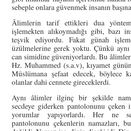
sebeple onlara güvenmek insanın başına i
Âlimlerin tarif ettikleri dua yöntem
işlemekten alıkoymadığı gibi, bazı i
teşvik ediyordu. Fakat günah işle
üzülmelerine gerek yoktu. Çünkü aynı â
can simidine güveniyorlardı. Bu âlimle
Hz. Muhammed (s.a.v), kıyamet günün
Müslümana şefaat edecek, böylece ka
olanlar dahi cennete gireceklerdi.
Aynı âlimler ilginç bir şekilde nam
secdeye giderken pantolonunu çeken in
yorumlar yapıyorlardı. Her ne s
pantolonunu çekenlerin namazları, bu