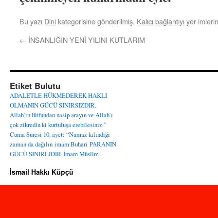
Bu yazı
Dini
kategorisine gönderilmiş.
Kalıcı bağlantıyı
yer imlerin
←
İNSANLIĞIN YENİ YILINI KUTLARIM
Etiket Bulutu
ADALETLE HÜKMEDEREK HAKLI
OLMANIN GÜCÜ SINIRSIZDIR.
Allah’ın lütfundan nasip arayın ve Allah’ı
çok zikredin ki kurtuluşa erebilesiniz.”
Cuma Suresi 10. ayet: “Namaz kılındığı
zaman da dağılın
imam Buhari
PARANIN
GÜCÜ SINIRLIDIR
İmam Müslim
İsmail Hakkı Küpçü