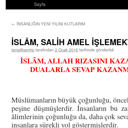
Sayfa
←
İNSANLIĞIN YENİ YILINI KUTLARIM
İSLÂM, SALİH AMEL İŞLEMEK
ismailhamhp
tarafından
2 Ocak 2016
tarihinde gönderildi
İSLÂM, ALLAH RIZASINI KAZ
DUALARLA SEVAP KAZAN
Müslümanların büyük çoğunluğu, öncel
peşine düşmüşlerdir. İnsanların bu zaf
âlimlerinin çoğunluğu da, daha çok sev
insanlara sürekli yol göstermişlerdir.