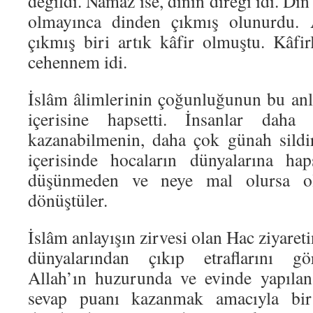
değildi. Namaz ise, dinin direği idi. Di
olmayınca dinden çıkmış olunurdu. 
çıkmış biri artık kâfir olmuştu. Kâfir
cehennem idi.
İslâm âlimlerinin çoğunluğunun bu anla
içerisine hapsetti. İnsanlar daha
kazanabilmenin, daha çok günah sildi
içerisinde hocaların dünyalarına hap
düşünmeden ve neye mal olursa ol
dönüştüler.
İslâm anlayışın zirvesi olan Hac ziyareti
dünyalarından çıkıp etraflarını gör
Allah’ın huzurunda ve evinde yapılan
sevap puanı kazanmak amacıyla bir