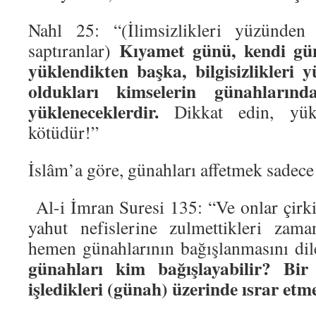
Nahl 25: “(İlimsizlikleri yüzünden 
Kıyamet günü, kendi gü
saptıranlar)
yüklendikten başka, bilgisizlikleri
oldukları kimselerin günahların
yükleneceklerdir.
Dikkat edin, yükl
kötüdür!”
İslâm’a göre, günahları affetmek sadece 
Al-i İmran Suresi 135: “Ve onlar çirki
yahut nefislerine zulmettikleri zama
hemen günahlarının bağışlanmasını dil
günahları kim bağışlayabilir? Bir 
işledikleri (günah) üzerinde ısrar etme