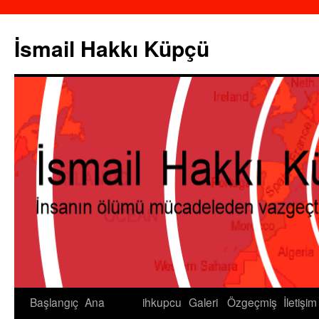
İsmail Hakkı Küpçü
Başlangıç
Ana
ihkupcu
Galeri
Özgeçmiş
İletişim