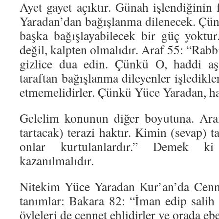
Ayet gayet açıktır. Günah işlendiğinin 
Yaradan’dan bağışlanma dilenecek. Çün
başka bağışlayabilecek bir güç yoktu
değil, kalpten olmalıdır. Araf 55: “Rabb
gizlice dua edin. Çünkü O, haddi aş
taraftan bağışlanma dileyenler işledikle
etmemelidirler. Çünkü Yüce Yaradan, ha
Gelelim konunun diğer boyutuna. Ara
tartacak) terazi haktır. Kimin (sevap) tar
onlar kurtulanlardır.” Demek ki 
kazanılmalıdır.
Nitekim Yüce Yaradan Kur’an’da Cenne
tanımlar: Bakara 82: “İman edip salih a
öyleleri de cennet ehlidirler ve orada ebe