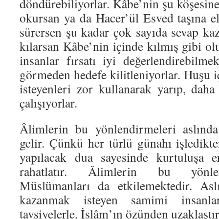
döndürebiliyorlar. Kâbe’nin şu köşesine
okursan ya da Hacer’ül Esved taşına e
sürersen şu kadar çok sayıda sevap ka
kılarsan Kâbe’nin içinde kılmış gibi olu
insanlar fırsatı iyi değerlendirebilme
görmeden hedefe kilitleniyorlar. Huşu 
isteyenleri zor kullanarak yarıp, da
çalışıyorlar.
Âlimlerin bu yönlendirmeleri aslında
gelir. Çünkü her türlü günahı işledikte
yapılacak dua sayesinde kurtuluşa e
rahatlatır. Âlimlerin bu yönle
Müslümanları da etkilemektedir. Aslı
kazanmak isteyen samimi insanlar
tavsiyelerle, İslâm’ın özünden uzaklaştı