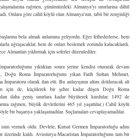
çalışmalarına rağmen, günümüzdeki Almanya’yı sınırlarına dâhil
madı. Onlara göre cahil köylü olan Almanya’nın, tabii bir zenginliği
 başlarına bela almak anlamına geliyordu. Eğer fethederlerse, hem
nlarla uğraşacaklar, hem de onları beslemek zorunda kalacaklardı.
ce Almanları yıldırmak için seferler düzenlediler.
aratorluğunu yıktıktan sonra yerine kendisi oturarak devam
gibi, Doğu Roma İmparatorluğunu yıkan Fatih Sultan Mehmet,
mparatoru olarak ilan etti. Bu anlayışının altını dolduracak alt
ları için de, küçülerek bir şehre kadar düşen Doğu Roma
rdan daha geniş sınırlara kadar büyüterek kurdular. 1492 de
rına rağmen, büyük devletlerini 465 yıl yaşattılar.) Cahil köylü
böyle bir başarıya yaklaşamadılar. Suçlamaları cevaplayamadılar.
ir isim vermek oldu. Devlete, Kutsal Germen İmparatorluğu adını
ıt üzerinde kaldı. Avusturya-Macaristan İmparatorluğunu tam bir