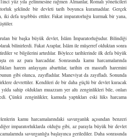
1inci yüz yıla gelinmesine rağmen Almanlar, Romalı yöneticileri
atorluk şeklinde bir devleti tarih boyunca kuramadılar. Gerçek
, iki defa teşebbüs ettiler. Fakat imparatorluğu kurmak bir yana,
üştüler.
lan bir başka büyük devlet, İslâm İmparatorluğudur. Bilindiği
arak bilinirlerdi. Fakat Araplar, İslâm ile müşerref olduktan sonra
irdiler ve bilgilerini artırdılar. Böylece tarihlerinde ilk defa büyük
luşta en az para harcadılar. Sonrasında kamu harcamalarında
dıkları harem anlayışını abarttılar, tarihin en masraflı haremini
 bunun gibi olunca, zayıfladılar. Maneviyat da zayıfladı. Sonunda
rklere devrettiler. Kendileri de bir daha güçlü bir devlet kuracak
ılda sahip oldukları muazzam yer altı zenginlikleri bile, onları
di. Çünkü zenginlikler, kamuda yaptıkları eski lüks harcama
lenlerin kamu harcamalarındaki savurganlık açısından benzeri
 diğer imparatorluklarda olduğu gibi, az parayla büyük bir devlet
amalarında savurganlığa başlayınca gerilediler. Daha sonrasında