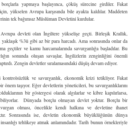
ış borçlarla yapmaya başlayınca, çöküş sürecine girdiler. Fakat
için, yükselen Avrupa karşısında bile ayakta kaldılar. Maddeten
rinin tek bağımsız Müslüman Devletini kurdular.
Avrupa devleti olan İngiltere yükselişe geçti. Birleşik Krallık,
yaklaşık %3ü gibi az bir para harcadı. Ama sonrasında onlar da
şama geçtiler ve kamu harcamalarında savurganlığa başladılar. Bu
nçlığın sonunda oluşan savaşlar, İngilizlerin zenginliğini önemli
aptırdı. Zengin devletler sıralamasındaki düşüş devam ediyor.
ontrolsüzlük ve savurganlık, ekonomik krizi tetikliyor. Fakat
 önem taşıyor. Eğer devletlerin yöneticileri, bu savurganlıklarını
duklarının bir göstergesi olarak algılarlar ve kibre kapılırlarsa,
labiliyorlar. Dünyada borçlu olmayan devlet yoktur. Borçlu bir
vurgan olması, öncelikle kendi halkına ve devletine ihanet
aktır. Sonrasında ise, devletin ekonomik büyüklüğünün dünya
n insanlığı tehlikeye atmak anlamındadır. Tarih bunun örnekleriyle