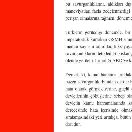
bu savurganlıklarını, aldıkları d
maneviyatları fazla zedelenmediği 
perişan olmalarına rağmen, dönemle
Türklerin gerilediği dönemde, bir 
imparatorluk kurarken GSMH’sının 
memur sayısını artırdılar, lüks ya
savurganlıkların tetiklediği kıska
ölçüde geriletti. Liderliği ABD’ye k
Demek ki, kamu harcamalarındaki k
bazen savurganlık, bundan da öte bir
hata olarak görmek yerine, güçlü ol
devletlerinin çöküşlerine sebep o
devletin kamu harcamalarında sa
derecesinde hata içerisinde olm
sıralamasındaki yeri arttıkça, bütü
doludur.