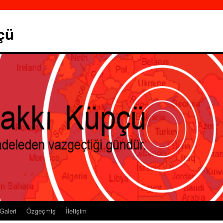
çü
Galeri
Özgeçmiş
İletişim