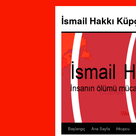
İsmail Hakkı Küp
Başlangıç
Ana Sayfa
ihkupcu