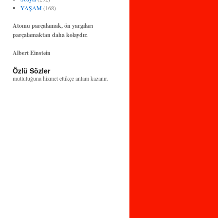
YAŞAM
(168)
Atomu parçalamak, ön yargıları
parçalamaktan daha kolaydır.
Albert Einstein
Bilim ve teknoloji, insanlığın huzuruna ve
Özlü Sözler
mutluluğuna hizmet ettikçe anlam kazanır.