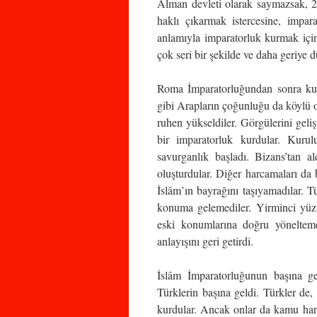
Alman devleti olarak saymazsak, 2
haklı çıkarmak istercesine, impar
anlamıyla imparatorluk kurmak için
çok seri bir şekilde ve daha geriye d
Roma İmparatorluğundan sonra kuru
gibi Arapların çoğunluğu da köylü ol
ruhen yükseldiler. Görgülerini gelişt
bir imparatorluk kurdular. Kuru
savurganlık başladı. Bizans’tan al
oluşturdular. Diğer harcamaları da
İslâm’ın bayrağını taşıyamadılar. Tü
konuma gelemediler. Yirminci yüz y
eski konumlarına doğru yönelteme
anlayışını geri getirdi.
İslâm İmparatorluğunun başına ge
Türklerin başına geldi. Türkler de,
kurdular. Ancak onlar da kamu harc