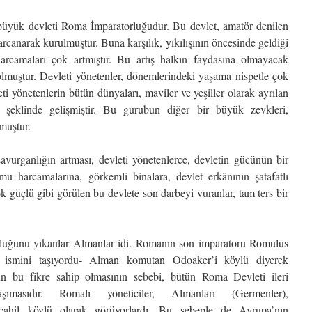
lk büyük devleti Roma İmparatorluğudur. Bu devlet, amatör denilen
canarak kurulmuştur. Buna karşılık, yıkılışının öncesinde geldiği
arcamaları çok artmıştır. Bu artış halkın faydasına olmayacak
olmuştur. Devleti yönetenler, dönemlerindeki yaşama nispetle çok
i yönetenlerin bütün dünyaları, maviler ve yeşiller olarak ayrılan
ığı şeklinde gelişmiştir. Bu gurubun diğer bir büyük zevkleri,
muştur.
avurganlığın artması, devleti yönetenlerce, devletin gücünün bir
mu harcamalarına, görkemli binalara, devlet erkânının şatafatlı
k güçlü gibi görülen bu devlete son darbeyi vuranlar, tam ters bir
rluğunu yıkanlar Almanlar idi. Romanın son imparatoru Romulus
n ismini taşıyordu- Alman komutan Odoaker’i köylü diyerek
n bu fikre sahip olmasının sebebi, bütün Roma Devleti ileri
şımasıdır. Romalı yöneticiler, Almanları (Germenler),
 cahil köylü olarak görüyorlardı. Bu sebeple de Avrupa’nın