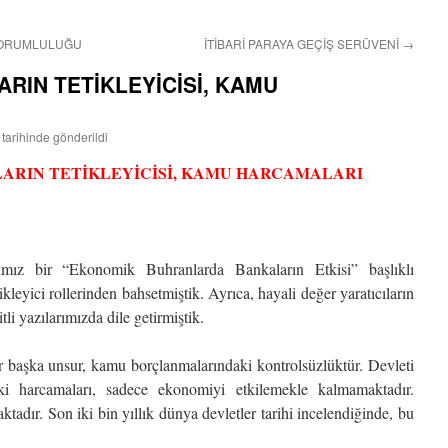
SORUMLULUĞU
İTİBARİ PARAYA GEÇİŞ SERÜVENİ
→
RIN TETİKLEYİCİSİ, KAMU
tarihinde gönderildi
ARIN TETİKLEYİCİSİ, KAMU HARCAMALARI
ğımız bir “Ekonomik Buhranlarda Bankaların Etkisi” başlıklı
kleyici rollerinden bahsetmiştik. Ayrıca, hayali değer yaratıcıların
tli yazılarımızda dile getirmiştik.
 başka unsur, kamu borçlanmalarındaki kontrolsüzlüktür. Devleti
eki harcamaları, sadece ekonomiyi etkilemekle kalmamaktadır.
adır. Son iki bin yıllık dünya devletler tarihi incelendiğinde, bu