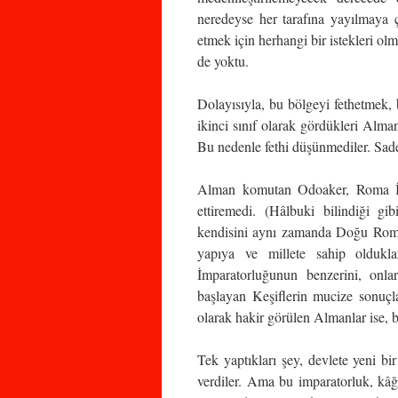
neredeyse her tarafına yayılmaya 
etmek için herhangi bir istekleri ol
de yoktu.
Dolayısıyla, bu bölgeyi fethetmek,
ikinci sınıf olarak gördükleri Alma
Bu nedenle fethi düşünmediler. Sade
Alman komutan Odoaker, Roma İmp
ettiremedi. (Hâlbuki bilindiği 
kendisini aynı zamanda Doğu Roma İ
yapıya ve millete sahip olduk
İmparatorluğunun benzerini, onla
başlayan Keşiflerin mucize sonuçla
olarak hakir görülen Almanlar ise, 
Tek yaptıkları şey, devlete yeni b
verdiler. Ama bu imparatorluk, kâğ