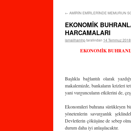
←
AMİRİN EMİRLERİNDE MEMURUN 
EKONOMİK BUHRANLA
HARCAMALARI
ismailhamhp
tarafından
14 Temmuz 2018
EKONOMİK BUHRANL
Başlıkla bağlantılı olarak yazdı
makalemizde, bankaların krizleri teti
yani vurguncuların etkilerini de, çeşi
Ekonomileri buhrana sürükleyen bir
yönetenlerin savurganlık şeklind
Devletlerin çöküşüne de sebep olmakt
durum daha iyi anlaşılacaktır.