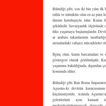
Bilindiği gibi, son iki bin yılın i
ruhla ve mümkün olan en az para har
durum kuruluşuyla zıttır. Kamu h
şekildedir. Savurganlık ölçüsünde 
lüks yaşamaya başlamışlardır. Devlet
at arabası takımlarının taraftarl
arenalardaki vahşice mücadeleler ol
İlginç olan, kamu harcamaları ve s
göstergesi olarak görülmüştür. Ka
yaşamına bakıldığında, dışarıdan ço
konumda idiler.
Bilindiği gibi Batı Roma İmparato
Agustus-ki devletin kurucusunu
küçümsüyordu. Aslında Agustus’u
gelenlerinin aynı kanaati ta
medenileştirilemeyecek derecede