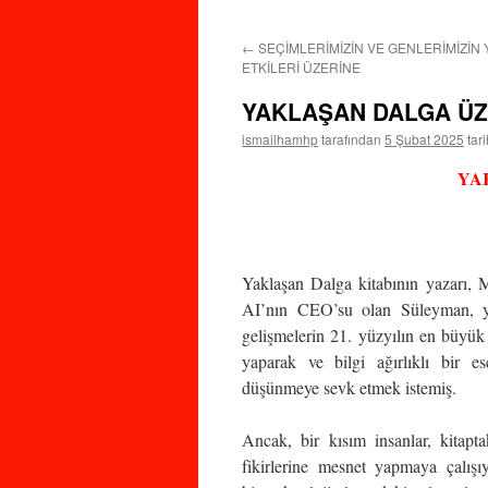
←
SEÇİMLERİMİZİN VE GENLERİMİZİN 
ETKİLERİ ÜZERİNE
YAKLAŞAN DALGA ÜZ
ismailhamhp
tarafından
5 Şubat 2025
tar
YA
Yaklaşan Dalga kitabının yazarı, 
AI’nın CEO’su olan Süleyman, yeni
gelişmelerin 21. yüzyılın en büyük
yaparak ve bilgi ağırlıklı bir e
düşünmeye sevk etmek istemiş.
Ancak, bir kısım insanlar, kitapt
fikirlerine mesnet yapmaya çalışıy