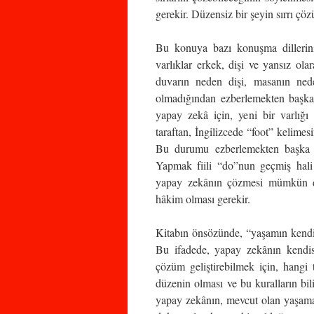
gerekir. Düzensiz bir şeyin sırrı çö
Bu konuya bazı konuşma dillerini
varlıklar erkek, dişi ve yansız ol
duvarın neden dişi, masanın ned
olmadığından ezberlemekten başka
yapay zekâ için, yeni bir varlığı
taraftan, İngilizcede “foot” kelime
Bu durumu ezberlemekten başka bi
Yapmak fiili “do”nun geçmiş hali “
yapay zekânın çözmesi mümkün değ
hâkim olması gerekir.
Kitabın önsözünde, “yaşamın kendisi
Bu ifadede, yapay zekânın kendisi
çözüm geliştirebilmek için, hangi 
düzenin olması ve bu kuralların bili
yapay zekânın, mevcut olan yaşama,