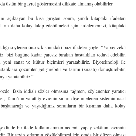
da üstün bir gayret göstermesini dikkate almamış olabilirler.
i açıklayan bu kısa girişten sonra, şimdi kitaptaki ifadeleri
ların daha kolay takip edebilmeleri için, irdelememizi, kitaptaki
ıldığı söylenen önsöz kısmındaki bazı ifadeler şöyle: “Yapay zekâ
riz, bizi bugüne kadar çaresiz bırakan hastalıkları tedavi edebilir,
 yeni sanat ve kültür biçimleri yaratabiliriz. Biyoteknoloji ile
alıklara çözümler geliştirebilir ve tarımı (ziraati) dönüştürebilir,
nya yaratabiliriz.”
zde, fazla iddialı sözler olmasına rağmen, söylenenler yaratıcı
er, Tanrı’nın yarattığı evrenin sırları diye nitelenen sistemin nasıl
a başlanacağı ve yaşadığımız sorunların bir kısmına daha kolay
 şeklinde bir ifade kullanmamızın nedeni, yapay zekânın, evrenin
dir. Bir şeyin sırlarının çözülebilmesi için orada bir düzen olması