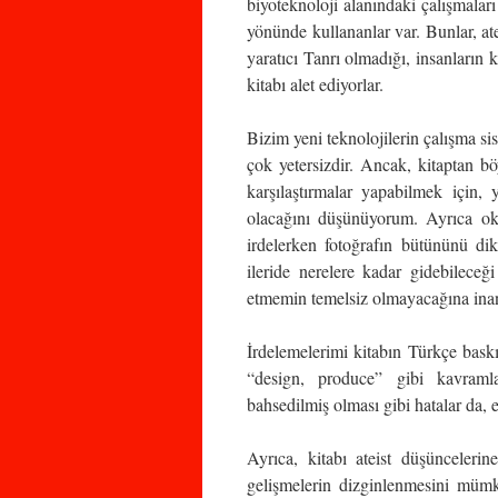
biyoteknoloji alanındaki çalışmalar
yönünde kullananlar var. Bunlar, ate
yaratıcı Tanrı olmadığı, insanların 
kitabı alet ediyorlar.
Bizim yeni teknolojilerin çalışma sis
çok yetersizdir. Ancak, kitaptan bö
karşılaştırmalar yapabilmek için, 
olacağını düşünüyorum. Ayrıca oku
irdelerken fotoğrafın bütününü dik
ileride nerelere kadar gidebileceğ
etmemin temelsiz olmayacağına ina
İrdelemelerimi kitabın Türkçe baskı
“design, produce” gibi kavraml
bahsedilmiş olması gibi hatalar da, e
Ayrıca, kitabı ateist düşünceleri
gelişmelerin dizginlenmesini mümk