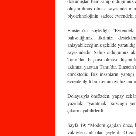
dokunuşlar, hem sahip olduğumuz ak
oluşturulmuş olması sayesinde mü
biyoteknolojinin, sadece evrendeki o
Einstein’ın söylediği “Evrendek
bahsettiğimiz fikrimizi destek
anlayabileceğimiz şekilde yaratıldı
sayesindedir. Sahip olduğumuz akl
Tanrı’dan başkası olması düşünül
aklımızı yaratan Tanrı’dır. Einstein
etmektedir. Biz insanların yaptığ
evrenle ilgili bu kavramayı hızlandır
Dolayısıyla önsözden, yapay zekânı
yazıdaki “yaratmak” sözcüğü yer
çıkarmayabilirlerdi.
Sayfa 19: “Modern çağdan önce, be
vaktiyle canlı olan şeylerdi. O z