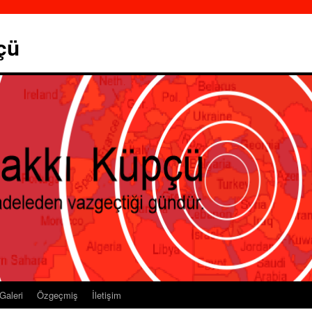
çü
Galeri
Özgeçmiş
İletişim