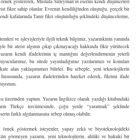
ı örnek göstererek, Mustafa Süleyman’ın eserini kendi düşünceleri
ist fikre sahip olanlar. Evrenin kendiliğinden oluştuğu, gerçek bir
kendi kafalarında Tanrı fikri oluşturduğu şeklindeki düşüncelerine,
temleri ve işleyişleriyle ilgili teknik bilgimiz, yazarınkinin yanında
yle bir ateist algının çıkıp çıkmayacağı hakkında fikir yürütecek
yazarın kendi ifadelerinin iç mantığını değerlendirmenin yeterli
yucularımız, bu sitede yayınladığımız yazılarımızı ve konuları
kate alan yaklaşımımızı bilirler. Bu sebeple, yeni teknolojilerin
i hususunda, yazarın ifadelerinden hareket ederek, fikrimi ifade
nıyorum.
sı üzerinden yaptım. Yazarın İngilizce olarak yazdığı kitabındaki
arın Türkçe tercümesinde, çoğu yerde “yaratmak” şeklinde
serin farklı algılanmasına sebep olmuş olabilir.
ne örnek göstermek isteyenler, yapay zekâ ve biyoteknolojideki
ün görmeyen yazarın, yeni teknolojilerin, ahlâki ve hukuki bir