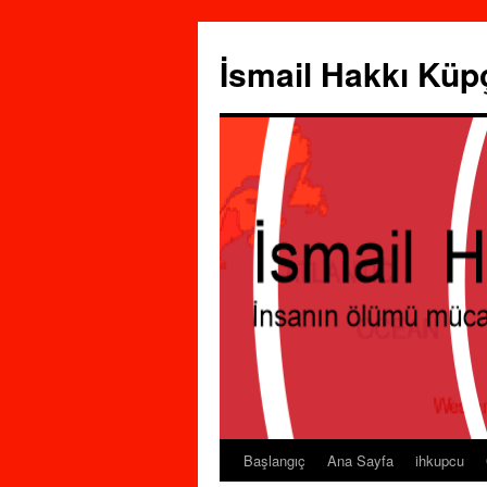
İsmail Hakkı Küp
Başlangıç
Ana Sayfa
ihkupcu