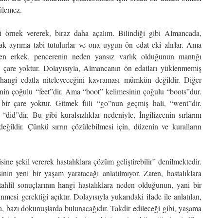
zülemez.
 örnek vererek, biraz daha açalım. Bilindiği gibi Almancada,
arak ayrıma tabi tutulurlar ve ona uygun ön edat eki alırlar. Ama
en erkek, pencerenin neden yansız varlık olduğunun mantığı
 çare yoktur. Dolayısıyla, Almancanın ön edatları yüklenmemiş
 hangi edatla niteleyeceğini kavraması mümkün değildir. Diğer
sinin çoğulu “feet”dir. Ama “boot” kelimesinin çoğulu “boots”dur.
r çare yoktur. Gitmek fiili “go”nun geçmiş hali, “went”dir.
did”dir. Bu gibi kuralsızlıklar nedeniyle, İngilizcenin sırlarını
ildir. Çünkü sırrın çözülebilmesi için, düzenin ve kuralların
ne şekil vererek hastalıklara çözüm geliştirebilir” denilmektedir.
nin yeni bir yaşam yaratacağı anlatılmıyor. Zaten, hastalıklara
tahlil sonuçlarının hangi hastalıklara neden olduğunun, yani bir
nmesi gerektiği açıktır. Dolayısıyla yukarıdaki ifade ile anlatılan,
 bazı dokunuşlarda bulunacağıdır. Takdir edileceği gibi, yaşama