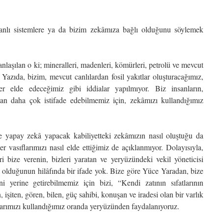
anlı sistemlere ya da bizim zekâmıza bağlı olduğunu söylemek
anlaşılan o ki; mineralleri, madenleri, kömürleri, petrolü ve mevcut
. Yazıda, bizim, mevcut canlılardan fosil yakıtlar oluşturacağımız,
er elde edeceğimiz gibi iddialar yapılmıyor. Biz insanların,
n daha çok istifade edebilmemiz için, zekâmızı kullandığımız
 yapay zekâ yapacak kabiliyetteki zekâmızın nasıl oluştuğu da
r vasıflarımızı nasıl elde ettiğimiz de açıklanmıyor. Dolayısıyla,
eri bize verenin, bizleri yaratan ve yeryüzündeki vekil yöneticisi
z olduğunun hilâfında bir ifade yok. Bize göre Yüce Yaradan, bize
ini yerine getirebilmemiz için bizi, “Kendi zatının sıfatlarının
, işiten, gören, bilen, güç sahibi, konuşan ve iradesi olan bir varlık
ıflarımızı kullandığımız oranda yeryüzünden faydalanıyoruz.