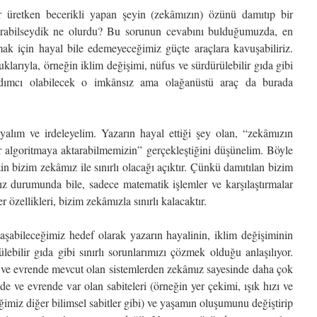
r üretken becerikli yapan şeyin (zekâmızın) özünü damıtıp bir
tarabilseydik ne olurdu? Bu sorunun cevabını bulduğumuzda, en
ak için hayal bile edemeyeceğimiz güçte araçlara kavuşabiliriz.
larıyla, örneğin iklim değişimi, nüfus ve sürdürülebilir gıda gibi
dımcı olabilecek o imkânsız ama olağanüstü araç da burada
yalım ve irdeleyelim. Yazarın hayal ettiği şey olan, “zekâmızın
r algoritmaya aktarabilmemizin” gerçekleştiğini düşünelim. Böyle
in bizim zekâmız ile sınırlı olacağı açıktır. Çünkü damıtılan bizim
z durumunda bile, sadece matematik işlemler ve karşılaştırmalar
 özellikleri, bizim zekâmızla sınırlı kalacaktır.
şabileceğimiz hedef olarak yazarın hayalinin, iklim değişiminin
lebilir gıda gibi sınırlı sorunlarımızı çözmek olduğu anlaşılıyor.
 ve evrende mevcut olan sistemlerden zekâmız sayesinde daha çok
e ve evrende var olan sabiteleri (örneğin yer çekimi, ışık hızı ve
imiz diğer bilimsel sabitler gibi) ve yaşamın oluşumunu değiştirip