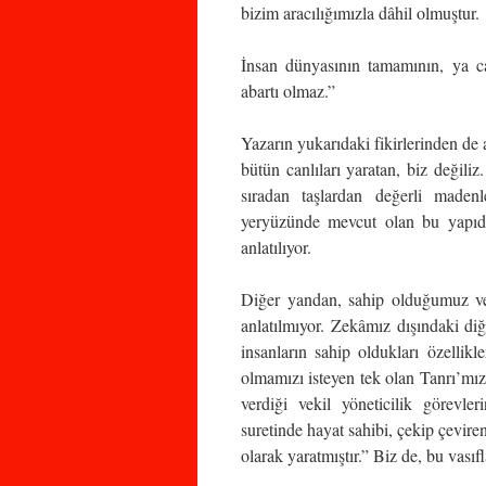
bizim aracılığımızla dâhil olmuştur.
İnsan dünyasının tamamının, ya c
abartı olmaz.”
Yazarın yukarıdaki fikirlerinden de 
bütün canlıları yaratan, biz değiliz
sıradan taşlardan değerli madenl
yeryüzünde mevcut olan bu yapıda
anlatılıyor.
Diğer yandan, sahip olduğumuz ve
anlatılmıyor. Zekâmız dışındaki diğe
insanların sahip oldukları özellikl
olmamızı isteyen tek olan Tanrı’mı
verdiği vekil yöneticilik görevler
suretinde hayat sahibi, çekip çeviren
olarak yaratmıştır.” Biz de, bu vas