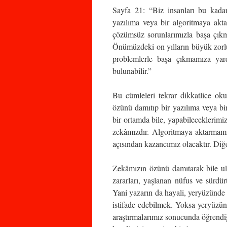
Sayfa 21: “Biz insanları bu kada
yazılıma veya bir algoritmaya ak
çözümsüz sorunlarımızla başa çıkm
Önümüzdeki on yılların büyük zorluk
problemlerle başa çıkmamıza yar
bulunabilir.”
Bu cümleleri tekrar dikkatlice oku
özünü damıtıp bir yazılıma veya bi
bir ortamda bile, yapabileceklerimiz
zekâmızdır. Algoritmaya aktarmamı
açısından kazancımız olacaktır. Diğer
Zekâmızın özünü damıtarak bile ula
zararları, yaşlanan nüfus ve sürdürü
Yani yazarın da hayali, yeryüzünde
istifade edebilmek. Yoksa yeryüzünd
araştırmalarımız sonucunda öğrendiğ