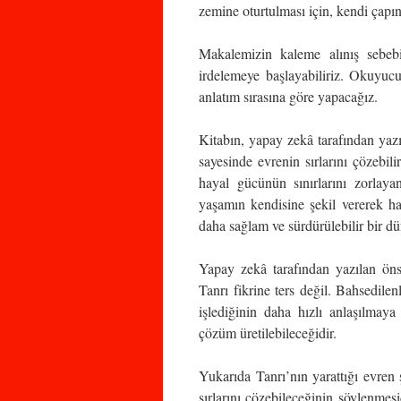
zemine oturtulması için, kendi çapın
Makalemizin kaleme alınış sebebin
irdelemeye başlayabiliriz. Okuyucu
anlatım sırasına göre yapacağız.
Kitabın, yapay zekâ tarafından yaz
sayesinde evrenin sırlarını çözebili
hayal gücünün sınırlarını zorlayan
yaşamın kendisine şekil vererek hast
daha sağlam ve sürdürülebilir bir dü
Yapay zekâ tarafından yazılan önsö
Tanrı fikrine ters değil. Bahsedilenl
işlediğinin daha hızlı anlaşılmay
çözüm üretilebileceğidir.
Yukarıda Tanrı’nın yarattığı evren
sırlarını çözebileceğinin söylenmesi