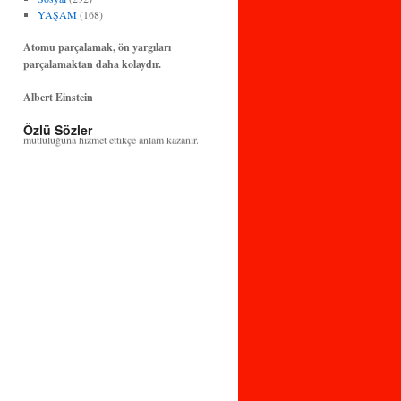
YAŞAM
(168)
Atomu parçalamak, ön yargıları
parçalamaktan daha kolaydır.
Albert Einstein
Özlü Sözler
Bilim ve teknoloji, insanlığın huzuruna ve
mutluluğuna hizmet ettikçe anlam kazanır.