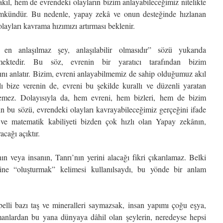
ıl, hem de evrendeki olayların bizim anlayabileceğimiz nitelikte
mkündür. Bu nedenle, yapay zekâ ve onun desteğinde hızlanan
layları kavrama hızımızı artırması beklenir.
i en anlaşılmaz şey, anlaşılabilir olmasıdır” sözü yukarıda
lemektedir. Bu söz, evrenin bir yaratıcı tarafından bizim
ğını anlatır. Bizim, evreni anlayabilmemiz de sahip olduğumuz akıl
ı bize verenin de, evreni bu şekilde kurallı ve düzenli yaratan
emez. Dolayısıyla da, hem evreni, hem bizleri, hem de bizim
’ın bu sözü, evrendeki olayları kavrayabileceğimiz gerçeğini ifade
ı ve matematik kabiliyeti bizden çok hızlı olan Yapay zekânın,
acağı açıktır.
n veya insanın, Tanrı’nın yerini alacağı fikri çıkarılamaz. Belki
ine “oluşturmak” kelimesi kullanılsaydı, bu yönde bir anlam
lli bazı taş ve mineralleri saymazsak, insan yapımı çoğu eşya,
amanlardan bu yana dünyaya dâhil olan şeylerin, neredeyse hepsi