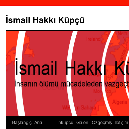
İsmail Hakkı Küpçü
Başlangıç
Ana
ihkupcu
Galeri
Özgeçmiş
İletişim