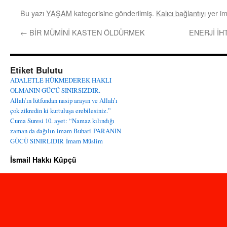
Bu yazı
YAŞAM
kategorisine gönderilmiş.
Kalıcı bağlantıyı
yer im
←
BİR MÜMİNİ KASTEN ÖLDÜRMEK
ENERJİ İH
Etiket Bulutu
ADALETLE HÜKMEDEREK HAKLI
OLMANIN GÜCÜ SINIRSIZDIR.
Allah’ın lütfundan nasip arayın ve Allah’ı
çok zikredin ki kurtuluşa erebilesiniz.”
Cuma Suresi 10. ayet: “Namaz kılındığı
zaman da dağılın
imam Buhari
PARANIN
GÜCÜ SINIRLIDIR
İmam Müslim
İsmail Hakkı Küpçü