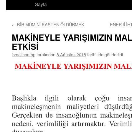
Sayfa
←
BİR MÜMİNİ KASTEN ÖLDÜRMEK
ENERJİ İH
MAKİNEYLE YARIŞIMIZIN MA
ETKİSİ
ismailhamhp
tarafından
8 Ağustos 2018
tarihinde gönderildi
MAKİNEYLE YARIŞIMIZIN MAL
Başlıkla ilgili olarak çoğu insa
makineleşmenin maliyetleri düşürdüğ
Gerçekten de insanoğlunun makineleşm
nedeni, verimliliği artırmaktır. Verimli
düşecektir.