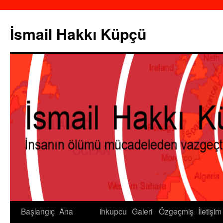
İsmail Hakkı Küpçü
Başlangıç
Ana
ihkupcu
Galeri
Özgeçmiş
İletişim