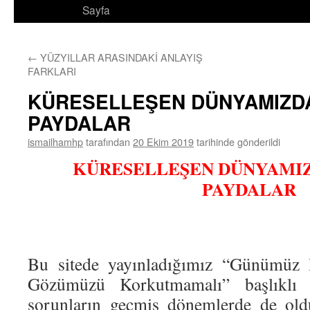
Sayfa
←
YÜZYILLAR ARASINDAKİ ANLAYIŞ
FARKLARI
KÜRESELLEŞEN DÜNYAMIZD
PAYDALAR
ismailhamhp
tarafından
20 Ekim 2019
tarihinde gönderildi
KÜRESELLEŞEN DÜNYAMI
PAYDALAR
Bu sitede yayınladığımız “Günümüz İ
Gözümüzü Korkutmamalı” başlıklı 
sorunların geçmiş dönemlerde de old