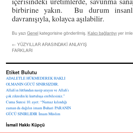
içerisindeki üretimlerde, savunma sana
birbirine yakın. Bu durum insanlı
davranışıyla, kolayca aşılabilir.
Bu yazı
Genel
kategorisine gönderilmiş.
Kalıcı bağlantıyı
yer imler
←
YÜZYILLAR ARASINDAKİ ANLAYIŞ
FARKLARI
Etiket Bulutu
ADALETLE HÜKMEDEREK HAKLI
OLMANIN GÜCÜ SINIRSIZDIR.
Allah’ın lütfundan nasip arayın ve Allah’ı
çok zikredin ki kurtuluşa erebilesiniz.”
Cuma Suresi 10. ayet: “Namaz kılındığı
zaman da dağılın
imam Buhari
PARANIN
GÜCÜ SINIRLIDIR
İmam Müslim
İsmail Hakkı Küpçü