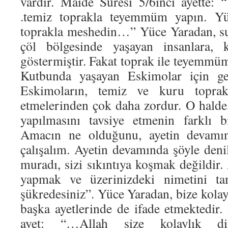
vardır. Maide Suresi 5/6ıncı ayette:
.temiz toprakla teyemmüm yapın. Yüzl
toprakla meshedin…” Yüce Yaradan, s
çöl bölgesinde yaşayan insanlara, k
göstermiştir. Fakat toprak ile teyemmü
Kutbunda yaşayan Eskimolar için geç
Eskimoların, temiz ve kuru toprak
etmelerinden çok daha zordur. O hald
yapılmasını tavsiye etmenin farklı b
Amacın ne olduğunu, ayetin devamı
çalışalım. Ayetin devamında şöyle den
muradı, sizi sıkıntıya koşmak değildir.
yapmak ve üzerinizdeki nimetini ta
şükredesiniz”. Yüce Yaradan, bize kolay
başka ayetlerinde de ifade etmektedir.
ayet: “…Allah size kolaylık dil