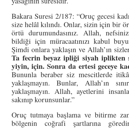
yasağının süresidir.
Bakara Suresi 2/187: “Oruç gecesi kadı
size helâl kılındı. Onlar, sizin için bir ö
örtü durumundasınız. Allah, nefsini
bildiği için müracaatınızı kabul buyu
Şimdi onlara yaklaşın ve Allah’ın sizler
Ta fecrin beyaz ipliği siyah iplikten 
yiyin, için. Sonra da ertesi geceye 
Bununla beraber siz mescitlerde itik
yaklaşmayın. Bunlar, Allah’ın sınır
yaklaşmayın. Allah, ayetlerini insanl
sakınıp korunsunlar.”
Oruç tutmaya başlama ve bitirme zam
bölgenin coğrafi şartlarına göredi