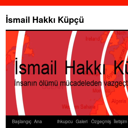
İsmail Hakkı Küpçü
Başlangıç
Ana
ihkupcu
Galeri
Özgeçmiş
İletişim