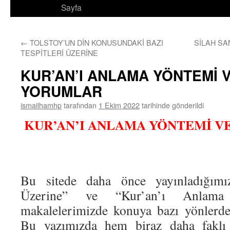
Sayfa
←
TOLSTOY’UN DİN KONUSUNDAKİ BAZI
SİLAH SA
TESPİTLERİ ÜZERİNE
KUR’AN’I ANLAMA YÖNTEMİ V
YORUMLAR
ismailhamhp
tarafından
1 Ekim 2022
tarihinde gönderildi
KUR’AN’I ANLAMA YÖNTEMİ V
Bu sitede daha önce yayınladığımı
Üzerine” ve “Kur’an’ı Anlama 
makalelerimizde konuya bazı yönlerde
Bu yazımızda hem biraz daha faklı 