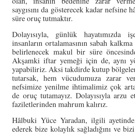
olan, insanın bedenine zarar verm
saygısını da gösterecek kadar nefsine 
süre oruç tutmaktır.
Dolayısıyla, günlük hayatımızda iş
insanların ortalamasının sabah kalkma
belirlenecek makul bir süre öncesinde
Akşamki iftar yemeği için de, aynı 
yapabiliriz. Aksi takdirde kutup bölgel
tutarsak, hem vücudumuza zarar ve
nefsimize yenilme ihtimalimiz çok arta
de oruç tutamayız. Dolayısıyla arzu e
faziletlerinden mahrum kalırız.
Hâlbuki Yüce Yaradan, ilgili ayetind
ederek bize kolaylık sağladığını ve bizi