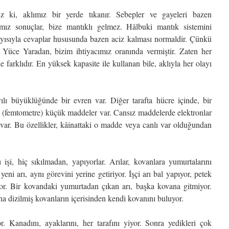
z ki, aklımız bir yerde tıkanır. Sebepler ve gayeleri bazen
ımız sonuçlar, bize mantıklı gelmez. Hâlbuki mantık sistemini
ayısıyla cevaplar hususunda bazen aciz kalması normaldir. Çünkü
Yüce Yaradan, bizim ihtiyacımız oranında vermiştir. Zaten her
e farklıdır. En yüksek kapasite ile kullanan bile, aklıyla her olayı
yılı büyüklüğünde bir evren var. Diğer tarafta hücre içinde, bir
 (femtometre) küçük maddeler var. Cansız maddelerde elektronlar
i var. Bu özellikler, kâinattaki o madde veya canlı var olduğundan
 işi, hiç sıkılmadan, yapıyorlar. Arılar, kovanlara yumurtalarını
eni arı, aynı görevini yerine getiriyor. İşçi arı bal yapıyor, petek
uyor. Bir kovandaki yumurtadan çıkan arı, başka kovana gitmiyor.
a dizilmiş kovanların içerisinden kendi kovanını buluyor.
. Kanadını, ayaklarını, her tarafını yiyor. Sonra yedikleri çok