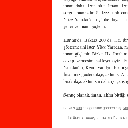
imanı daha derin olur. İmanı deri
sorgulamamızdır. Sadece canlı cansı
Yüce Yaradan’dan şüphe duyan hang
yener ve imanı güçlenir.
Kur’an’da, Bakara 260 da, Hz. İbrahi
göstermesini ister. Yüce Yaradan, ma
imanı güçlenir. Bizler, Hz. İbrahi
cevap vermesini bekleyemeyiz. Fak
Yaradan’ın, Kendi varlığını bizim g
İmanımız güçlendikçe, aklımızı All
bıraktıkça, aklımızın daha iyi çalıştı
Sonuç olarak, iman, aklın bittiği y
Bu yazı
Dini
kategorisine gönderilmiş.
Kal
←
İSLÂM’DA SAVAŞ VE BARIŞ ÜZERİNE