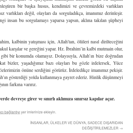
nleştiren bir başka husus, kendimizi ve çevremizdeki varlıkları
z varlıkları değil, olayları da sorguladıkça, imanımız derinleşir.
i insan bu sorgulamayı yaparsa yapsın, aklına takılan şüpheyi
m, kalbinin yatışması için, Allah’tan, ölüleri nasıl dirilteceğini
kul karşılar ve gereğini yapar. Hz. İbrahim’in kalbi mutmain olur,
m gibi bir konumda olamayız. Dolayısıyla, Allah’ın bize doğrudan
at bizler, yaşadığımız bazı olayları bu gözle irdelersek, Yüce
özlerimizin önüne serdiğini görürüz. İrdeledikçe imanımız pekişir.
ah’ın gösterdiği yolda kullanmaya gayret ederiz. Hinlik düşünmeyi
ğının farkına varırız.
erde devreye girer ve sınırlı aklımıza sınırsız kapılar açar.
ıcı bağlantıyı
yer imlerinize ekleyin.
İNSANLAR, ÜLKELER VE DÜNYA, SADECE DIŞARIDAN
DEĞİŞTİRİLEMEZLER
→