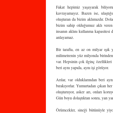
Fakat hepimiz yaşayarak biliyoru
kavrayamayız. Bazen ise, ulaştığ
oluşturan da bizim aklımızdır. Dol
bizim sahip olduğumuz aklı veren 
insanın aklını kullanma kapasitesi d
anlayamaz.
Bir tarafta, en az on milyar ışık 
milimetrenin yüz milyonda birinden
var. Hepsinin çok ilginç özellikler
beri aynı yapıda, aynı işi görüyor.
Arılar, var olduklarından beri aynı
bırakıyorlar. Yumurtadan çıkan her y
oluşturuyor, asker arı, onları kor
Gün boyu dolaştıktan sonra, yan yan
Örümcekler, sineği bütünüyle yiyor