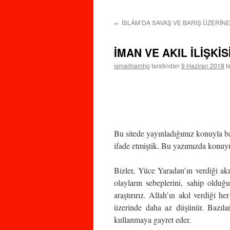
←
İSLÂM’DA SAVAŞ VE BARIŞ ÜZERİNE
İMAN VE AKIL İLİŞKİS
ismailhamhp
tarafından
9 Haziran 2018
t
Bu sitede yayınladığımız konuyla ba
ifade etmiştik. Bu yazımızda konuyu
Bizler, Yüce Yaradan’ın verdiği akı
olayların sebeplerini, sahip olduğu
araştırırız. Allah’ın akıl verdiği h
üzerinde daha az düşünür. Bazıla
kullanmaya gayret eder.