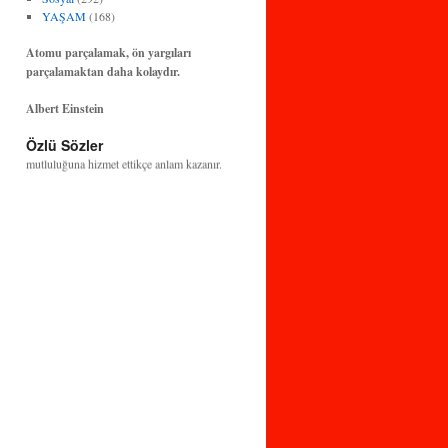
YAŞAM
(168)
Atomu parçalamak, ön yargıları
parçalamaktan daha kolaydır.
Albert Einstein
Bilim ve teknoloji, insanlığın huzuruna ve
Özlü Sözler
mutluluğuna hizmet ettikçe anlam kazanır.