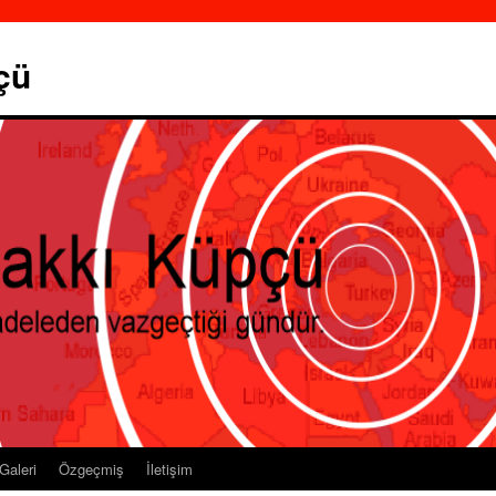
çü
Galeri
Özgeçmiş
İletişim