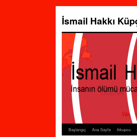
İsmail Hakkı Küp
Başlangıç
Ana Sayfa
ihkupcu