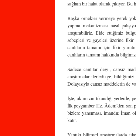
sağlam bir halat olarak çıkıyor. Bu h
Başka örnekler vermeye gerek yok.
yapma mekanizması nasıl çalışıyo
araştırabiliriz. Elde ettiğimiz bulg
sebepleri ve gayeleri üzerine fiki
canlıların tamamı için fikir yür
canlıların tamamı hakkında bilgimiz 
Sadece canlılar değil, cansız madd
araştırmalar ilerledikçe, bildiğimiz
Dolayısıyla cansız maddelerin de va
İşte, aklımızın tıkandığı yerlerde, pe
İlk peygamber Hz. Âdem’den son p
bizlere yansıması, imandır. İman o
kalır.
Yaptığı bilimsel araştırmalarda ul