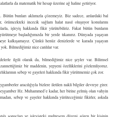
alatlarla da matematik bir hesap üzerine ağ haline getiriyor.
 Bütün bunları aklımızla çözemeyiz. Biz sadece, arılardaki bal
r, örümcekteki incecik sağlam halat nasıl oluşuyor konularını
ularla, işleyiş hakkında fikir yürütebiliriz. Fakat bütün bunların
r yürütmeye başladığımızda bir yerde tıkanırız. Dünyada yaşayan
ütmeye kalkışamayız. Çünkü henüz denizlerde ve karada yaşayan
yok. Bilmediğimiz nice canlılar var.
elerle ilgili olarak da, bilmediğimiz nice şeyler var. Bilimsel
i zannettiğimiz bir maddenin, yepyeni özelliklerini gözlemliyoruz.
rlıklarının sebep ve gayeleri hakkında fikir yürütmemiz çok zor.
ygamberler aracılığıyla bizlere iletilen nakli bilgiler devreye girer.
eygamber Hz. Muhammed’e kadar, her birine gelmiş olan vahyin
lmadan, sebep ve gayeler hakkında yürüteceğimiz fikirler, askıda
aştığı sonuçları ve işleyişteki muhteşem düzeni gören bir kişinin