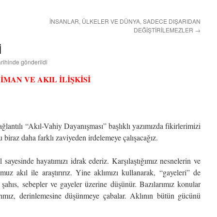
İNSANLAR, ÜLKELER VE DÜNYA, SADECE DIŞARIDAN
DEĞİŞTİRİLEMEZLER
→
İ
arihinde gönderildi
İMAN VE AKIL İLİŞKİSİ
ğlantılı “Akıl-Vahiy Dayanışması” başlıklı yazımızda fikirlerimizi
 biraz daha farklı zaviyeden irdelemeye çalışacağız.
l sayesinde hayatımızı idrak ederiz. Karşılaştığımız nesnelerin ve
muz akıl ile araştırırız. Yine aklımızı kullanarak, “gayeleri” de
er şahıs, sebepler ve gayeler üzerine düşünür. Bazılarımız konular
rımız, derinlemesine düşünmeye çabalar. Aklının bütün gücünü