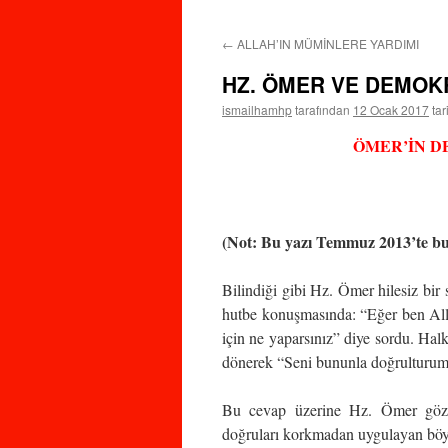
←
ALLAH’IN MÜMİNLERE YARDIMI
HZ. ÖMER VE DEMOK
ismailhamhp
tarafından
12 Ocak 2017
tar
ÖMER’İN D
(Not: Bu yazı Temmuz 2013’te bu s
Bilindiği gibi Hz. Ömer hilesiz bir 
hutbe konuşmasında: “Eğer ben Alla
için ne yaparsınız” diye sordu. Halk
dönerek “Seni bununla doğrulturum
Bu cevap üzerine Hz. Ömer gözyaş
doğruları korkmadan uygulayan böyle