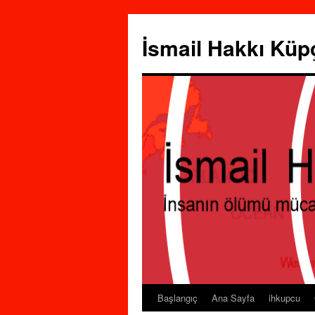
İsmail Hakkı Küp
Başlangıç
Ana Sayfa
ihkupcu