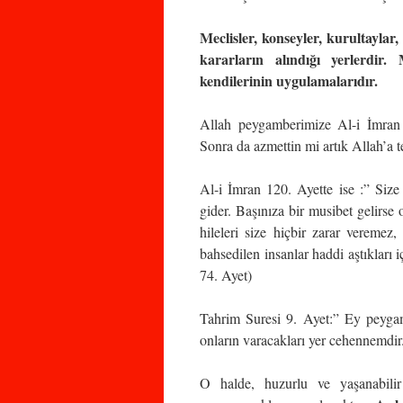
Meclisler, konseyler, kurultaylar,
kararların alındığı yerlerdir.
kendilerinin uygulamalarıdır.
Allah peygamberimize Al-i İmran 
Sonra da azmettin mi artık Allah’a t
Al-i İmran 120. Ayette ise :” Size
gider. Başınıza bir musibet gelirse o
hileleri size hiçbir zarar veremez
bahsedilen insanlar haddi aştıkları 
74. Ayet)
Tahrim Suresi 9. Ayet:” Ey peygamb
onların varacakları yer cehennemdir
O halde, huzurlu ve yaşanabilir 