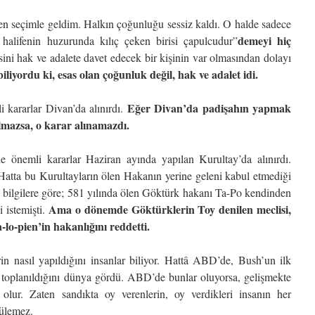
en seçimle geldim. Halkın çoğunluğu sessiz kaldı. O halde sadece
demeyi hiç
 halifenin huzurunda kılıç çeken birisi çapulcudur”
sini hak ve adalete davet edecek bir kişinin var olmasından dolayı
iyordu ki, esas olan çoğunluk değil, hak ve adalet idi.
Eğer Divan’da padişahın yapmak
 kararlar Divan’da alınırdı.
olmazsa, o karar alınamazdı.
 önemli kararlar Haziran ayında yapılan Kurultay’da alınırdı.
 Hatta bu Kurultayların ölen Hakanın yerine geleni kabul etmediği
n bilgilere göre; 581 yılında ölen Göktürk hakanı Ta-Po kendinden
Ama o dönemde Göktürklerin Toy denilen meclisi,
i istemişti.
lo-pien’in hakanlığını reddetti.
in nasıl yapıldığını insanlar biliyor. Hattâ ABD’de, Bush’un ilk
ar toplanıldığını dünya gördü. ABD’de bunlar oluyorsa, gelişmekte
 olur. Zaten sandıkta oy verenlerin, oy verdikleri insanın her
nülemez.