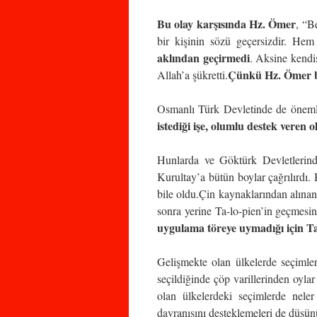
Bu olay karşısında Hz. Ömer
, “B
bir kişinin sözü geçersizdir. Hem
aklından geçirmedi
. Aksine kendi
Çünkü Hz. Ömer bil
Allah’a şükretti.
Osmanlı Türk Devletinde de önemli
istediği işe, olumlu destek veren 
Hunlarda ve Göktürk Devletlerinde
Kurultay’a bütün boylar çağrılırdı.
bile oldu.Çin kaynaklarından alına
sonra yerine Ta-lo-pien’in geçmesin
uygulama töreye uymadığı için Ta-
Gelişmekte olan ülkelerde seçimler
seçildiğinde çöp varillerinden oyl
olan ülkelerdeki seçimlerde neler
davranışını desteklemeleri de düşü