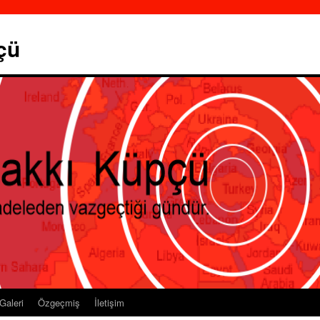
çü
Galeri
Özgeçmiş
İletişim