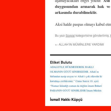
Asıl
aşamayacakları engel yoktur.
duygusundan arınarak hak ve a
arkasında durabilmektir.
Aksi halde paspas olmayı kabul etm
Bu yazı
Sosyal
kategorisine gönderilmiş.
←
ALLAH’IN MÜMİNLERE YARDIMI
Etiket Bulutu
ADALETLE HÜKMEDEREK HAKLI
OLMANIN GÜCÜ SINIRSIZDIR.
Allah’ın
lütfundan nasip arayın ve Allah’ı çok zikredin ki
kurtuluşa erebilesiniz.”
Cuma Suresi 10. ayet:
“Namaz kılındığı zaman da dağılın
imam Buhari
PARANIN GÜCÜ SINIRLIDIR
İmam Müslim
İsmail Hakkı Küpçü