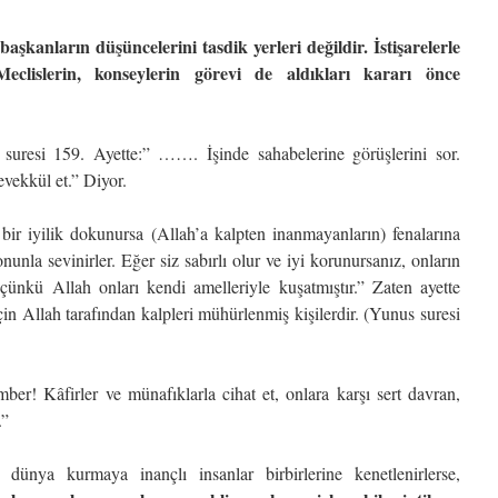
 başkanların düşüncelerini tasdik yerleri değildir. İstişarelerle
 Meclislerin, konseylerin görevi de aldıkları kararı önce
suresi 159. Ayette:” ……. İşinde sahabelerine görüşlerini sor.
evekkül et.” Diyor.
 bir iyilik dokunursa (Allah’a kalpten inanmayanların) fenalarına
nunla sevinirler. Eğer siz sabırlı olur ve iyi korunursanız, onların
, çünkü Allah onları kendi amelleriyle kuşatmıştır.” Zaten ayette
için Allah tarafından kalpleri mühürlenmiş kişilerdir. (Yunus suresi
er! Kâfirler ve münafıklarla cihat et, onlara karşı sert davran,
.”
dünya kurmaya inançlı insanlar birbirlerine kenetlenirlerse,