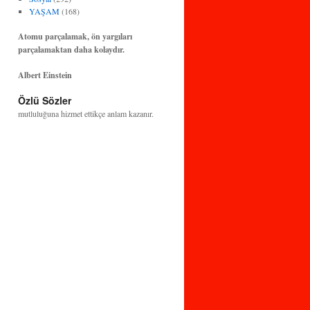
YAŞAM
(168)
Atomu parçalamak, ön yargıları
parçalamaktan daha kolaydır.
Albert Einstein
Bilim ve teknoloji, insanlığın huzuruna ve
Özlü Sözler
mutluluğuna hizmet ettikçe anlam kazanır.