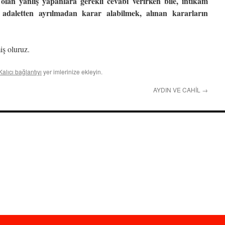
 olan yanlış yapanlara gerekli cevabı verirken bile, intikam
daletten ayrılmadan karar alabilmek, alınan kararların
iş oluruz.
Kalıcı bağlantıyı
yer imlerinize ekleyin.
AYDIN VE CAHİL
→