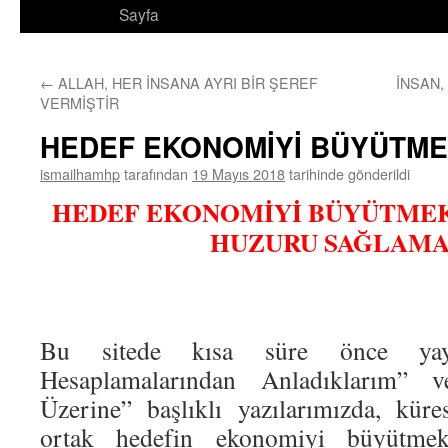
Sayfa
←
ALLAH, HER İNSANA AYRI BİR ŞEREF
İNSAN,
VERMİŞTİR
HEDEF EKONOMİYİ BÜYÜTME
ismailhamhp
tarafından
19 Mayıs 2018
tarihinde gönderildi
HEDEF EKONOMİYİ BÜYÜTMEK
HUZURU SAĞLAMA
Bu sitede kısa süre önce yay
Hesaplamalarından Anladıklarım”
Üzerine” başlıklı yazılarımızda, kür
ortak hedefin ekonomiyi büyütmek