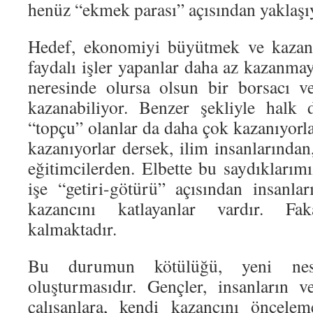
henüz “ekmek parası” açısından yaklaşıy
Hedef, ekonomiyi büyütmek ve kazanm
faydalı işler yapanlar daha az kazanma
neresinde olursa olsun bir borsacı v
kazanabiliyor. Benzer şekliyle halk
“topçu” olanlar da daha çok kazanıyorl
kazanıyorlar dersek, ilim insanlarından
eğitimcilerden. Elbette bu saydıklarımı
işe “getiri-götürü” açısından insanla
kazancını katlayanlar vardır. Fak
kalmaktadır.
Bu durumun kötülüğü, yeni nesi
oluşturmasıdır. Gençler, insanların v
çalışanlara, kendi kazancını öncelem