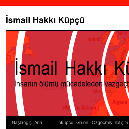
İsmail Hakkı Küpçü
Başlangıç
Ana
ihkupcu
Galeri
Özgeçmiş
İletişim