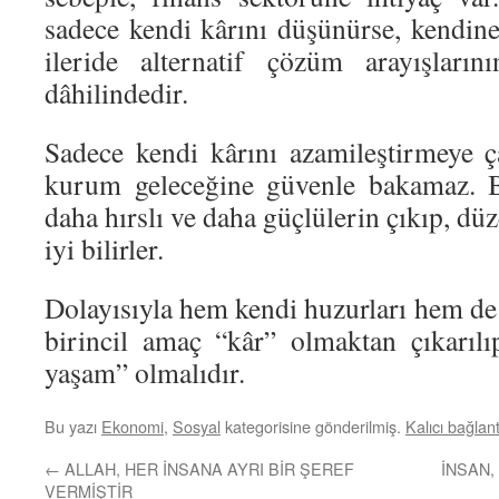
sadece kendi kârını düşünürse, kendin
ileride alternatif çözüm arayışları
dâhilindedir.
Sadece kendi kârını azamileştirmeye ça
kurum geleceğine güvenle bakamaz. B
daha hırslı ve daha güçlülerin çıkıp, dü
iyi bilirler.
Dolayısıyla hem kendi huzurları hem de
birincil amaç “kâr” olmaktan çıkarılıp
yaşam” olmalıdır.
Bu yazı
Ekonomi
,
Sosyal
kategorisine gönderilmiş.
Kalıcı bağlant
←
ALLAH, HER İNSANA AYRI BİR ŞEREF
İNSAN,
VERMİŞTİR