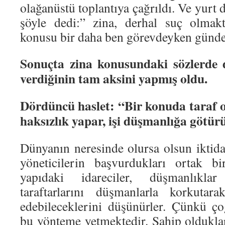
olağanüstü toplantıya çağrıldı. Ve yurt 
şöyle dedi:” zina, derhal suç olmakt
konusu bir daha ben görevdeyken günd
Sonuçta zina konusundaki sözlerde d
verdiğinin tam aksini yapmış oldu.
Dördüncü haslet: “Bir konuda taraf 
haksızlık yapar, işi düşmanlığa götürü
Dünyanın neresinde olursa olsun iktid
yöneticilerin başvurdukları ortak b
yapıdaki idareciler, düşmanlıklar
taraftarlarını düşmanlarla korkutar
edebileceklerini düşünürler. Çünkü ç
bu yönteme yetmektedir. Sahip oldukları