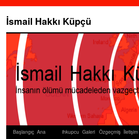
İsmail Hakkı Küpçü
Başlangıç
Ana
ihkupcu
Galeri
Özgeçmiş
İletişim