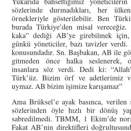
Yukarıda bahsettiğimiz yöneticilerin
sözlerinde durmadıkları, her ülken
örnekleriyle gösterilebilir. Ben Türk
burada Türkiye’den misal vereceğiz.
kaka” dediği AB’ye girebilmek için,
günkü yöneticiler, bazı tavizler verdi.
konusundadır. Sn. Başbakan, AB ile g
gitmeden önce halka seslenerek, o
insanlara söz verdi. Dedi ki: “Alla
Türk’üz. Bizim örf ve adetlerimiz v
uymaz. AB bizim işimize karışamaz”
Ama Brüksel’e ayak basınca, verilen 
sözlerinden öyle hızlı bir dönüş yap
sabredilmedi. TBMM, 1 Ekim’de norma
Fakat AB’nin direktifleri doğrultusun