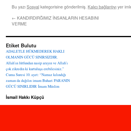
Bu yazı
Sosyal
kategorisine gönderilmiş.
Kalıcı bağlantıyı
yer imle
←
KANDIRDIRĞIMIZ İNSANLARIN HESABINI
VERME
Etiket Bulutu
ADALETLE HÜKMEDEREK HAKLI
OLMANIN GÜCÜ SINIRSIZDIR.
Allah’ın lütfundan nasip arayın ve Allah’ı
çok zikredin ki kurtuluşa erebilesiniz.”
Cuma Suresi 10. ayet: “Namaz kılındığı
zaman da dağılın
imam Buhari
PARANIN
GÜCÜ SINIRLIDIR
İmam Müslim
İsmail Hakkı Küpçü