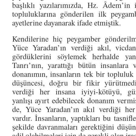
başlıklı yazılarımızda, Hz. Âdem’in 
topluluklarına gönderilen ilk peyga
ayetlerine dayanarak ifade etmiştik.
Kendilerine hiç peygamber gönderilm
Yüce Yaradan’ın verdiği akıl, vicdan
gördüklerini söylemek herhalde ya
Tanrı’nın, yarattığı bütün insanlara
donanımın, insanların tek bir topluluk
düşüncesi, doğru bir fikir yürütmed
verdiği her insana iyiyi-kötüyü, güz
yanlışı ayırt edebilecek donanım verm
de, Yüce Yaradan’ın akıl verdiği he
vardır. İnsanların, yaptıkları bu tasnif
şekilde davranmaları gerektiğini düşü
adil olabilmeleri için de gerekli olan ira