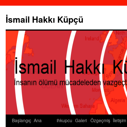
İsmail Hakkı Küpçü
Başlangıç
Ana
ihkupcu
Galeri
Özgeçmiş
İletişim