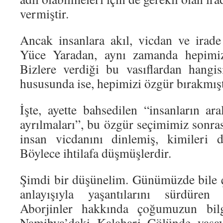
vermiştir.
Ancak insanlara akıl, vicdan ve irade 
Yüce Yaradan, aynı zamanda hepimize
Bizlere verdiği bu vasıflardan hangi
hususunda ise, hepimizi özgür bırakmışt
İşte, ayette bahsedilen “insanların ara
ayrılmaları”, bu özgür seçimimiz sonra
insan vicdanını dinlemiş, kimileri d
Böylece ihtilafa düşmüşlerdir.
Şimdi bir düşünelim. Günümüzde bile ço
anlayışıyla yaşantılarını sürdüren 
Aborjinler hakkında çoğumuzun bilgi
Namibya’daki Kalahari Çölünde yaşa