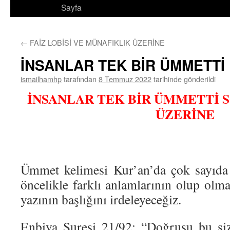
Sayfa
←
FAİZ LOBİSİ VE MÜNAFIKLIK ÜZERİNE
İNSANLAR TEK BİR ÜMMETTİ
ismailhamhp
tarafından
8 Temmuz 2022
tarihinde gönderildi
İNSANLAR TEK BİR ÜMMETTİ 
ÜZERİNE
Ümmet kelimesi Kur’an’da çok sayıda 
öncelikle farklı anlamlarının olup olma
yazının başlığını irdeleyeceğiz.
Enbiya Suresi 21/92: “Doğrusu bu siz