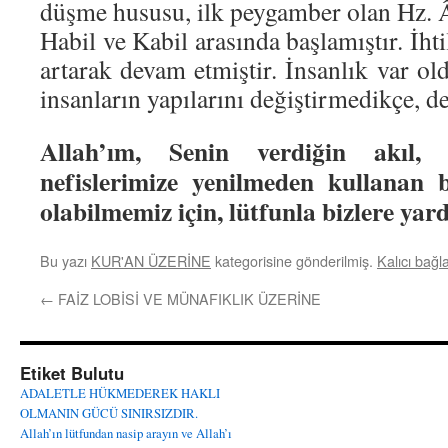
düşme hususu, ilk peygamber olan Hz. 
Habil ve Kabil arasında başlamıştır. İht
artarak devam etmiştir. İnsanlık var o
insanların yapılarını değiştirmedikçe, d
Allah’ım, Senin verdiğin akıl, 
nefislerimize yenilmeden kullanan b
olabilmemiz için, lütfunla bizlere yard
Bu yazı
KUR'AN ÜZERİNE
kategorisine gönderilmiş.
Kalıcı bağla
←
FAİZ LOBİSİ VE MÜNAFIKLIK ÜZERİNE
Etiket Bulutu
ADALETLE HÜKMEDEREK HAKLI
OLMANIN GÜCÜ SINIRSIZDIR.
Allah’ın lütfundan nasip arayın ve Allah’ı