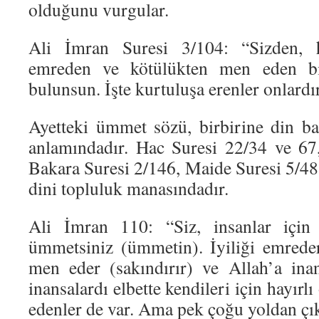
olduğunu vurgular.
Ali İmran Suresi 3/104: “Sizden, ha
emreden ve kötülükten men eden 
bulunsun. İşte kurtuluşa erenler onlardır
Ayetteki ümmet sözü, birbirine din ba
anlamındadır. Hac Suresi 22/34 ve 67
Bakara Suresi 2/146, Maide Suresi 5/48
dini topluluk manasındadır.
Ali İmran 110: “Siz, insanlar için 
ümmetsiniz (ümmetin). İyiliği emreder
men eder (sakındırır) ve Allah’a inan
inansalardı elbette kendileri için hayır
edenler de var. Ama pek çoğu yoldan çı