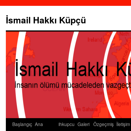
İsmail Hakkı Küpçü
Başlangıç
Ana
ihkupcu
Galeri
Özgeçmiş
İletişim