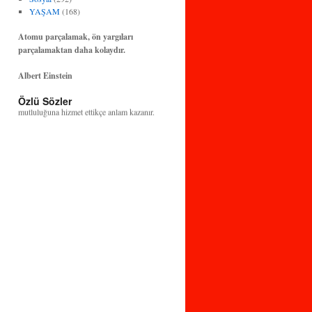
YAŞAM
(168)
Atomu parçalamak, ön yargıları
parçalamaktan daha kolaydır.
Albert Einstein
Özlü Sözler
Bilim ve teknoloji, insanlığın huzuruna ve
mutluluğuna hizmet ettikçe anlam kazanır.