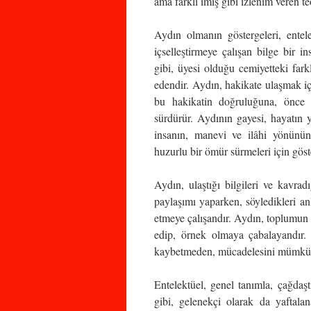
ama farklı imiş gibi izlenim veren t
Aydın olmanın göstergeleri, entele
içselleştirmeye çalışan bilge bir 
gibi, üyesi olduğu cemiyetteki fark
edendir. Aydın, hakikate ulaşmak içi
bu hakikatin doğruluğuna, önce 
sürdürür. Aydının gayesi, hayatın 
insanın, manevi ve ilâhi yönünün
huzurlu bir ömür sürmeleri için göst
Aydın, ulaştığı bilgileri ve kavra
paylaşımı yaparken, söyledikleri anl
etmeye çalışandır. Aydın, toplumun o
edip, örnek olmaya çabalayandır.
kaybetmeden, mücadelesini mümkün
Entelektüel, genel tanımla, çağdaş
gibi, gelenekçi olarak da yaftalan