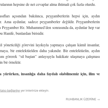
ularının hepsine de net cevaplar alma ihtimali çok fazla olurdu.
sıfları açısından bakılınca, peygamberlerin hepsi için, aydın
bilir. Ama aydınlar, sadece peygamberler değildir. Peygamberlerin
on Peygamber Hz. Muhammed’den sonrasında da, aydınlar hep var
u Hanife, bunlardan birisidir.
 yöneticiliği görevini layıkıyla yapmaya çalışan kâmil insanlar,
lmaya, bir entelektüelden daha yakındır. Bir entelektüelin, aydın
sını görerek “sil baştan” anlayışıyla hakikate ulaşmaya çalışması
n bir örnektir.
a yürürken, insanlığa daha faydalı olabilmemiz için, ilim ve
Kalıcı bağlantıyı
yer imlerinize ekleyin.
RUHBANLIK ÜZERİNE
→