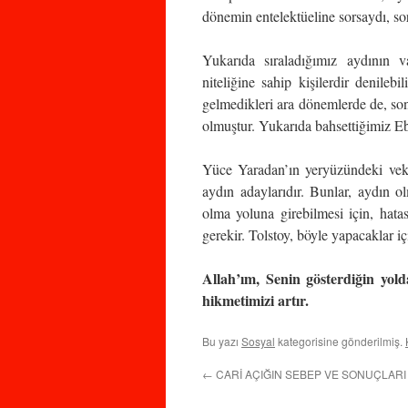
dönemin entelektüeline sorsaydı, sor
Yukarıda sıraladığımız aydının va
niteliğine sahip kişilerdir denile
gelmedikleri ara dönemlerde de, s
olmuştur. Yukarıda bahsettiğimiz Eb
Yüce Yaradan’ın yeryüzündeki vekil
aydın adaylarıdır. Bunlar, aydın o
olma yoluna girebilmesi için, hata
gerekir. Tolstoy, böyle yapacaklar içi
Allah’ım, Senin gösterdiğin yold
hikmetimizi artır.
Bu yazı
Sosyal
kategorisine gönderilmiş.
←
CARİ AÇIĞIN SEBEP VE SONUÇLARI