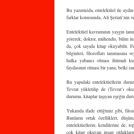
Bu yazımızda, entelektüel ile aydın 
farklar konusunda, Ali Şeriati’nin v
Entelektüel kavramının yaygın tanı
görerek; doktor, mühendis, bilim ins
da, çok sayıda kitap okuyabilir. F
bilginleri, filozofları tanımasına
halka yabancı olması ihtimali ku
faydasının olması bir yana, belki zara
Bu yapıdaki entelektüellerin duru
Tevrat yükletilip de (Tevrat’ı o
durumu, kitaplar taşıyan eşeğin du
Yukarıda ifade ettiğimiz gibi, filoz
Bunların ortak özellikleri, düşün
entelektüellerin; kendilerine de, to
çok kitap okuyan insan olduklarınd