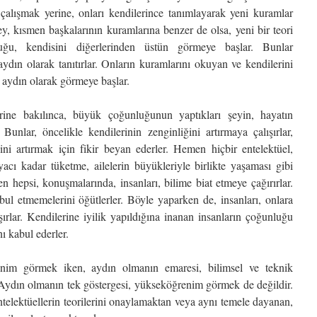
çalışmak yerine, onları kendilerince tanımlayarak yeni kuramlar
ey, kısmen başkalarının kuramlarına benzer de olsa, yeni bir teori
nluğu, kendisini diğerlerinden üstün görmeye başlar. Bunlar
ydın olarak tanıtırlar. Onların kuramlarını okuyan ve kendilerini
, aydın olarak görmeye başlar.
erine bakılınca, büyük çoğunluğunun yaptıkları şeyin, hayatın
Bunlar, öncelikle kendilerinin zenginliğini artırmaya çalışırlar,
ni artırmak için fikir beyan ederler. Hemen hiçbir entelektüel,
iyacı kadar tüketme, ailelerin büyükleriyle birlikte yaşaması gibi
n hepsi, konuşmalarında, insanları, bilime biat etmeye çağırırlar.
bul etmemelerini öğütlerler. Böyle yaparken de, insanları, onlara
şırlar. Kendilerine iyilik yapıldığına inanan insanların çoğunluğu
nı kabul ederler.
ğrenim görmek iken, aydın olmanın emaresi, bilimsel ve teknik
. Aydın olmanın tek göstergesi, yükseköğrenim görmek de değildir.
telektüellerin teorilerini onaylamaktan veya aynı temele dayanan,