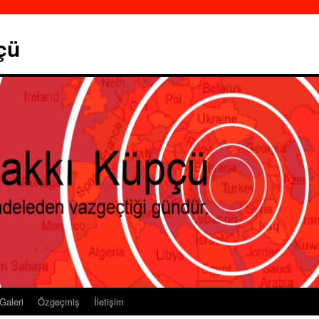
çü
Galeri
Özgeçmiş
İletişim