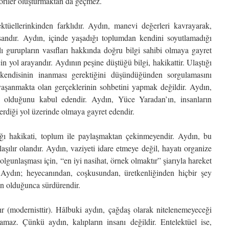
eoriler oluşturmaktan da geçmez.
ktüellerinkinden farklıdır. Aydın, manevi değerleri kavrayarak,
insandır. Aydın, içinde yaşadığı toplumdan kendini soyutlamadığı
lı gurupların vasıfları hakkında doğru bilgi sahibi olmaya gayret
n yol arayandır. Aydının peşine düştüğü bilgi, hakikattir. Ulaştığı
kendisinin inanması gerektiğini düşündüğünden sorgulamasını
yaşanmakta olan gerçeklerinin sohbetini yapmak değildir. Aydın,
 olduğunu kabul edendir. Aydın, Yüce Yaradan’ın, insanların
erdiği yol üzerinde olmaya gayret edendir.
dığı hakikati, toplum ile paylaşmaktan çekinmeyendir. Aydın, bu
aşılır olandır. Aydın, vaziyeti idare etmeye değil, hayatı organize
lgunlaşması için, “en iyi nasihat, örnek olmaktır” şiarıyla hareket
 Aydın; heyecanından, coşkusundan, üretkenliğinden hiçbir şey
 olduğunca sürdürendir.
tır (modernisttir). Hâlbuki aydın, çağdaş olarak nitelenemeyeceği
amaz. Çünkü aydın, kalıpların insanı değildir. Entelektüel ise,