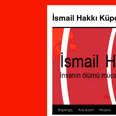
İsmail Hakkı Küp
Başlangıç
Ana Sayfa
ihkupcu