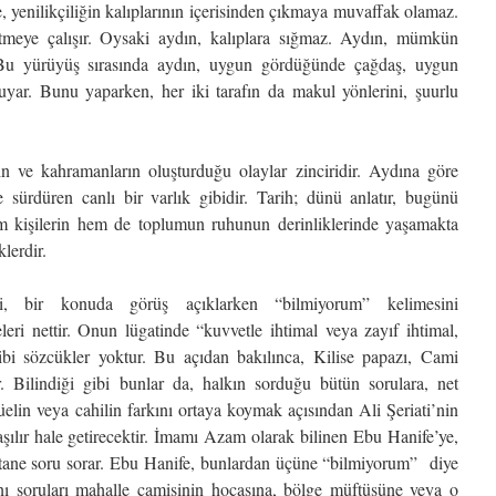
de, yenilikçiliğin kalıplarının içerisinden çıkmaya muvaffak olamaz.
etmeye çalışır. Oysaki aydın, kalıplara sığmaz. Aydın, mümkün
Bu yürüyüş sırasında aydın, uygun gördüğünde çağdaş, uygun
yar. Bunu yaparken, her iki tarafın da makul yönlerini, şuurlu
in ve kahramanların oluşturduğu olaylar zinciridir. Aydına göre
 sürdüren canlı bir varlık gibidir. Tarih; dünü anlatır, bugünü
 hem kişilerin hem de toplumun ruhunun derinliklerinde yaşamakta
lerdir.
ği, bir konuda görüş açıklarken “bilmiyorum” kelimesini
leri nettir. Onun lügatinde “kuvvetle ihtimal veya zayıf ihtimal,
bi sözcükler yoktur. Bu açıdan bakılınca, Kilise papazı, Cami
 Bilindiği gibi bunlar da, halkın sorduğu bütün sorulara, net
tüelin veya cahilin farkını ortaya koymak açısından Ali Şeriati’nin
şılır hale getirecektir. İmamı Azam olarak bilinen Ebu Hanife’ye,
eş tane soru sorar. Ebu Hanife, bunlardan üçüne “bilmiyorum” diye
nı soruları mahalle camisinin hocasına, bölge müftüsüne veya o