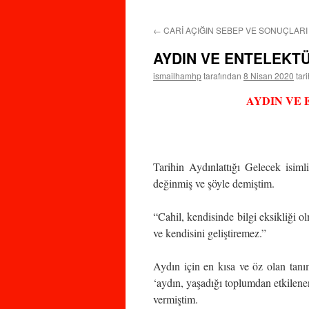
←
CARİ AÇIĞIN SEBEP VE SONUÇLARI
AYDIN VE ENTELEKT
ismailhamhp
tarafından
8 Nisan 2020
tar
AYDIN VE
Tarihin Aydınlattığı Gelecek isiml
değinmiş ve şöyle demiştim.
“Cahil, kendisinde bilgi eksikliği 
ve kendisini geliştiremez.”
Aydın için en kısa ve öz olan tanım
‘aydın, yaşadığı toplumdan etkilenen
vermiştim.