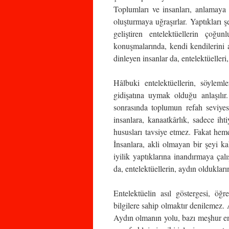
Toplumları ve insanları, anlamaya 
oluşturmaya uğraşırlar. Yaptıkları ş
geliştiren entelektüellerin çoğu
konuşmalarında, kendi kendilerini a
dinleyen insanlar da, entelektüelleri
Hâlbuki entelektüellerin, söyleml
gidişatına uymak olduğu anlaşılır. 
sonrasında toplumun refah seviyesi
insanlara, kanaatkârlık, sadece iht
hususları tavsiye etmez. Fakat heme
İnsanlara, akli olmayan bir şeyi ka
iyilik yaptıklarına inandırmaya çalı
da, entelektüellerin, aydın oldukları
Entelektüelin asıl göstergesi, ö
bilgilere sahip olmaktır denilemez
Aydın olmanın yolu, bazı meşhur en