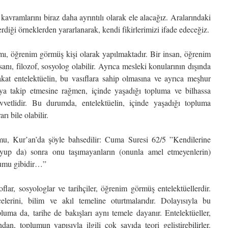
kavramlarını biraz daha ayrıntılı olarak ele alacağız. Aralarındaki
erdiği örneklerden yararlanarak, kendi fikirlerimizi ifade edeceğiz.
mı, öğrenim görmüş kişi olarak yapılmaktadır. Bir insan, öğrenim
anı, filozof, sosyolog olabilir. Ayrıca mesleki konularının dışında
akat entelektüelin, bu vasıflara sahip olmasına ve ayrıca meşhur
 veya takip etmesine rağmen, içinde yaşadığı topluma ve bilhassa
vvetlidir. Bu durumda, entelektüelin, içinde yaşadığı topluma
rı bile olabilir.
mu, Kur’an’da şöyle bahsedilir: Cuma Suresi 62/5 ”Kendilerine
kuyup da) sonra onu taşımayanların (onunla amel etmeyenlerin)
rumu gibidir…”
oflar, sosyologlar ve tarihçiler, öğrenim görmüş entelektüellerdir.
celerini, bilim ve akıl temeline oturtmalarıdır. Dolayısıyla bu
pluma da, tarihe de bakışları aynı temele dayanır. Entelektüeller,
an, toplumun yapısıyla ilgili çok sayıda teori geliştirebilirler.