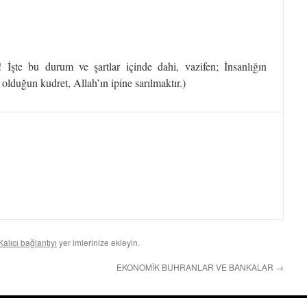
! İşte bu durum ve şartlar içinde dahi, vazifen; İnsanlığın
olduğun kudret, Allah’ın ipine sarılmaktır.)
Kalıcı bağlantıyı
yer imlerinize ekleyin.
EKONOMİK BUHRANLAR VE BANKALAR
→