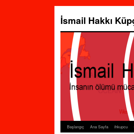
İsmail Hakkı Küp
Başlangıç
Ana Sayfa
ihkupcu