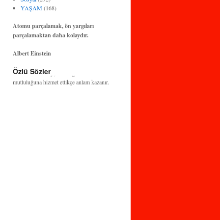
YAŞAM
(168)
Atomu parçalamak, ön yargıları
parçalamaktan daha kolaydır.
Albert Einstein
Bilim ve teknoloji, insanlığın huzuruna ve
Özlü Sözler
mutluluğuna hizmet ettikçe anlam kazanır.