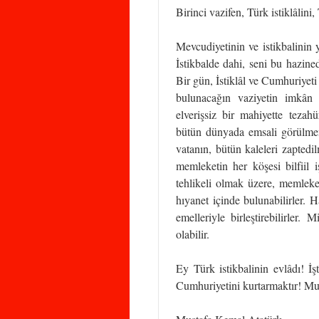
Birinci vazifen, Türk istiklâlin
Mevcudiyetinin ve istikbalinin 
İstikbalde dahi, seni bu hazine
Bir gün, İstiklâl ve Cumhuriyeti
bulunacağın vaziyetin imkân 
elverişsiz bir mahiyette tezah
bütün dünyada emsali görülmemiş 
vatanın, bütün kaleleri zaptedil
memleketin her köşesi bilfiil 
tehlikeli olmak üzere, memleketi
hıyanet içinde bulunabilirler. Ha
emelleriyle birleştirebilirler.
olabilir.
Ey Türk istikbalinin evlâdı! İş
Cumhuriyetini kurtarmaktır! Mu