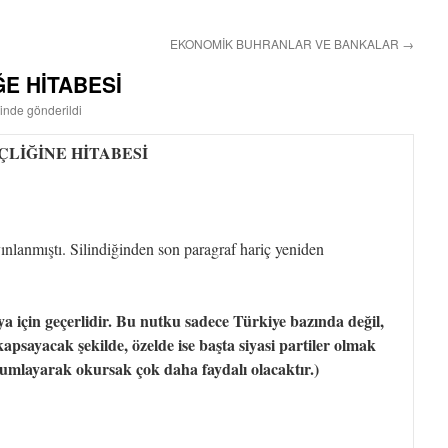
EKONOMİK BUHRANLAR VE BANKALAR
→
E HİTABESİ
hinde gönderildi
LİĞİNE HİTABESİ
nlanmıştı. Silindiğinden son paragraf hariç yeniden
 için geçerlidir. Bu nutku sadece Türkiye bazında değil,
sayacak şekilde, özelde ise başta siyasi partiler olmak
rumlayarak okursak çok daha faydalı olacaktır.)