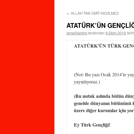
←
ALLAH’TAN ÜMİT KESİLMEZ
ATATÜRK’ÜN GENÇLİĞ
ismailhamhp
tarafından
9 Ekim 2016
tari
ATATÜRK’ÜN TÜRK GENÇ
(Not: Bu yazı Ocak 2014’te yayı
yayınlıyoruz.)
(Bu nutuk aslında bütün dünya
genelde dünyanın bütününü kap
üzere diğer kurumlar için yo
Ey Türk Gençliği!