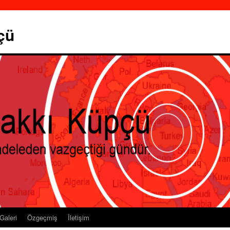
çü
Galeri
Özgeçmiş
İletişim