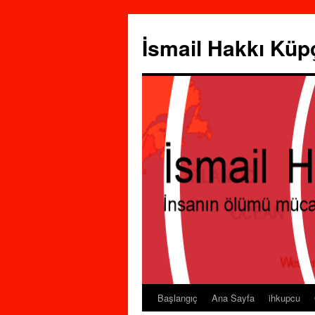
İsmail Hakkı Küp
Başlangıç
Ana Sayfa
ihkupcu