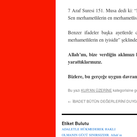
7 Araf Suresi 151. Musa dedi ki: “
Sen merhametlilerin en merhametlisi
Benzer ifadeler başka ayetlerde d
merhametlilerin en iyisidir” şeklinde
Allah’ım, bize verdiğin aklımızı 
yarattıklarınızız.
Bizlere, bu gerçeğe uygun davran
Bu yazı
KUR'AN ÜZERİNE
kategorisine g
←
İBADET BÜTÜN DEĞERLERİNİ DUYG
Etiket Bulutu
ADALETLE HÜKMEDEREK HAKLI
OLMANIN GÜCÜ SINIRSIZDIR.
Allah’ın