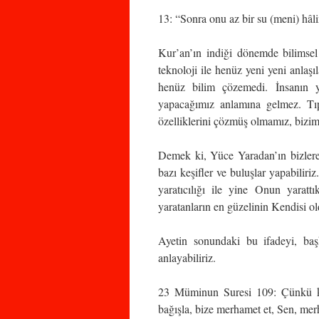
13: “Sonra onu az bir su (meni) hâli
Kur’an’ın indiği dönemde bilimsel
teknoloji ile henüz yeni yeni anlaşı
henüz bilim çözemedi. İnsanın ya
yapacağımız anlamına gelmez. Tıp
özelliklerini çözmüş olmamız, bizi
Demek ki, Yüce Yaradan’ın bizlere v
bazı keşifler ve buluşlar yapabiliriz
yaratıcılığı ile yine Onun yarattıkl
yaratanların en güzelinin Kendisi 
Ayetin sonundaki bu ifadeyi, başk
anlayabiliriz.
23 Müminun Suresi 109: Çünkü kul
bağışla, bize merhamet et, Sen, merha