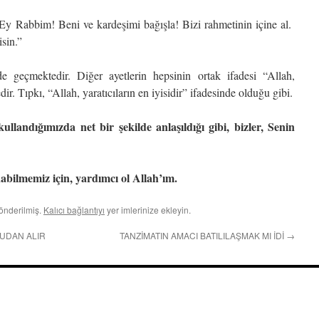
Ey Rabbim! Beni ve kardeşimi bağışla! Bizi rahmetinin içine al.
sin.”
e geçmektedir. Diğer ayetlerin hepsinin ortak ifadesi “Allah,
dir. Tıpkı, “Allah, yaratıcıların en iyisidir” ifadesinde olduğu gibi.
kullandığımızda net bir şekilde anlaşıldığı gibi, bizler, Senin
abilmemiz için, yardımcı ol Allah’ım.
önderilmiş.
Kalıcı bağlantıyı
yer imlerinize ekleyin.
UDAN ALIR
TANZİMATIN AMACI BATILILAŞMAK MI İDİ
→