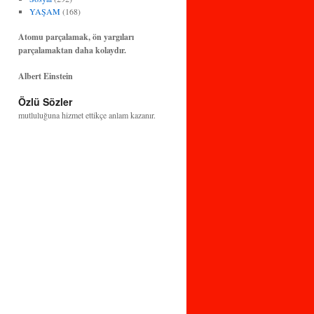
YAŞAM
(168)
Atomu parçalamak, ön yargıları
parçalamaktan daha kolaydır.
Albert Einstein
Bilim ve teknoloji, insanlığın huzuruna ve
Özlü Sözler
mutluluğuna hizmet ettikçe anlam kazanır.