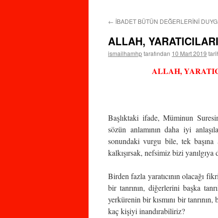
←
İBADET BÜTÜN DEĞERLERİNİ DUYG
ALLAH, YARATICILARI
ismailhamhp
tarafından
10 Mart 2019
tar
ALLAH, YARATIC
Başlıktaki ifade, Müminun Suresi
sözün anlamının daha iyi anlaşıl
sonundaki vurgu bile, tek başına 
kalkışırsak, nefsimiz bizi yanılgıya d
Birden fazla yaratıcının olacağı fik
bir tanrının, diğerlerini başka tan
yerkürenin bir kısmını bir tanrının, 
kaç kişiyi inandırabiliriz?