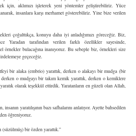
 için, aklımızı işleterek yeni yöntemler geliştirebiliriz. Yüce
anarak, insanlara karşı merhamet gösterebiliriz. Yine bize verilen
kleri çoğalttıkça, konuyu daha iyi anladığımızı göreceğiz. Biz,
e Yaradan tarafından verilen farklı özellikler sayesinde,
l örnekler bulacağına inanıyoruz. Bu sebeple biz, örnekleri size
i irdelemeye geçeceğiz.
yi bir alaka (embrio) yarattık, derken o alakayı bir mudga (bir
k, derken o mudgayı bir takım kemik yarattık, derken o kemiklere
 yaratık olarak teşekkül ettirdik. Yaratanların en güzeli olan Allah,
 insanın yaratılışının bazı safhalarını anlatıyor. Ayette bahsedilen
rden öğreniyoruz.
 (süzülmüş) bir özden yarattık.”