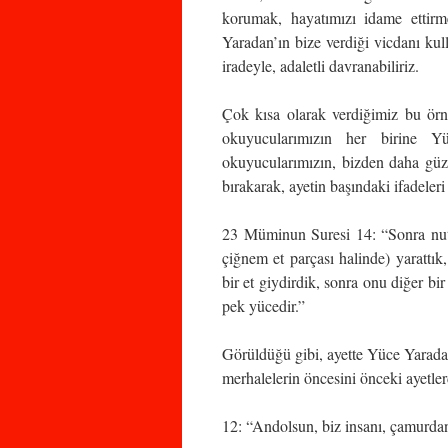
korumak, hayatımızı idame ettirmek
Yaradan’ın bize verdiği vicdanı kull
iradeyle, adaletli davranabiliriz.
Çok kısa olarak verdiğimiz bu örne
okuyucularımızın her birine Yüc
okuyucularımızın, bizden daha güze
bırakarak, ayetin başındaki ifadeler
23 Müminun Suresi 14: “Sonra nutfe
çiğnem et parçası halinde) yarattı
bir et giydirdik, sonra onu diğer bir
pek yücedir.”
Görüldüğü gibi, ayette Yüce Yaradan,
merhalelerin öncesini önceki ayetle
12: “Andolsun, biz insanı, çamurdan