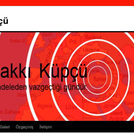
çü
Galeri
Özgeçmiş
İletişim