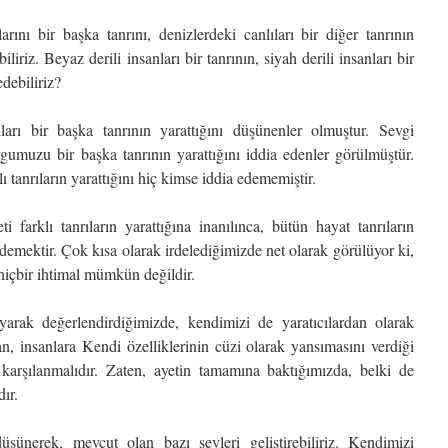
arını bir başka tanrını, denizlerdeki canlıları bir diğer tanrının
liriz. Beyaz derili insanları bir tanrının, siyah derili insanları bir
edebiliriz?
hları bir başka tanrının yarattığını düşünenler olmuştur. Sevgi
gumuzu bir başka tanrının yarattığını iddia edenler görülmüştür.
tanrıların yarattığını hiç kimse iddia edememiştir.
i farklı tanrıların yarattığına inanılınca, bütün hayat tanrıların
demektir. Çok kısa olarak irdelediğimizde net olarak görülüyor ki,
 hiçbir ihtimal mümkün değildir.
arak değerlendirdiğimizde, kendimizi de yaratıcılardan olarak
n, insanlara Kendi özelliklerinin cüzi olarak yansımasını verdiği
karşılanmalıdır. Zaten, ayetin tamamına baktığımızda, belki de
dır.
düşünerek, mevcut olan bazı şeyleri geliştirebiliriz. Kendimizi