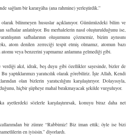
nde sağlam bir karargâha (ana rahmine) yerleştirdik.”
 olarak bilinmeyen hususlar açıklanıyor. Günümüzdeki bilim ve
lan safhalar anlatılıyor. Bu merhalelerin nasıl oluşturulduğunu ise,
ratılışının safhalarının oluşumunu çözmemiz, bizim aynısını
kı, atom denilen zerreciği tespit etmiş olmamız, atomun bazı
m atomu veya benzerini yapmamız anlamına gelmediği gibi.
erdiği akıl, idrak, beş duyu gibi özellikler sayesinde, bizler de
. Bu yaptıklarımızı yaratıcılık olarak görebiliriz. İşte Allah, Kendi
arından olan bizlerin yaratıcılığını karşılaştırıyor. Dolayısıyla,
olduğunu, hiçbir şüpheye mahal bırakmayacak şekilde vurguluyor.
a ayetlerdeki sözlerle karşılaştırırsak, konuyu biraz daha net
larımdan bir zümre “Rabbimiz! Biz iman ettik; öyle ise bizi
metlilerin en iyisisin.” diyorlardı.