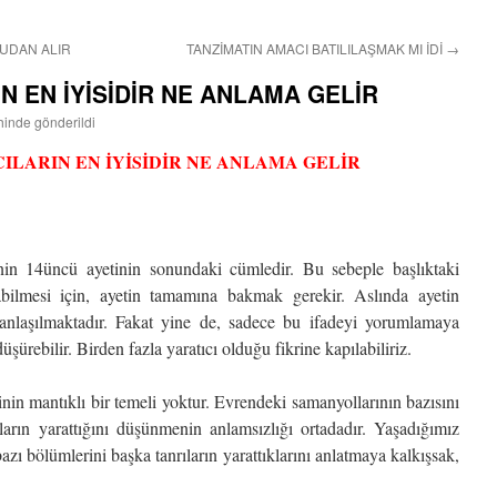
UDAN ALIR
TANZİMATIN AMACI BATILILAŞMAK MI İDİ
→
N EN İYİSİDİR NE ANLAMA GELİR
ihinde gönderildi
ILARIN EN İYİSİDİR NE ANLAMA GELİR
nin 14üncü ayetinin sonundaki cümledir. Bu sebeple başlıktaki
abilmesi için, ayetin tamamına bakmak gerekir. Aslında ayetin
anlaşılmaktadır. Fakat yine de, sadece bu ifadeyi yorumlamaya
üşürebilir. Birden fazla yaratıcı olduğu fikrine kapılabiliriz.
rinin mantıklı bir temeli yoktur. Evrendeki samanyollarının bazısını
rıların yarattığını düşünmenin anlamsızlığı ortadadır. Yaşadığımız
bazı bölümlerini başka tanrıların yarattıklarını anlatmaya kalkışsak,