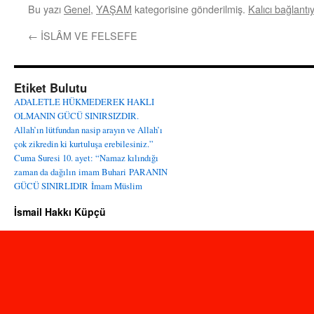
Bu yazı
Genel
,
YAŞAM
kategorisine gönderilmiş.
Kalıcı bağlantıy
←
İSLÂM VE FELSEFE
Etiket Bulutu
ADALETLE HÜKMEDEREK HAKLI
OLMANIN GÜCÜ SINIRSIZDIR.
Allah’ın lütfundan nasip arayın ve Allah’ı
çok zikredin ki kurtuluşa erebilesiniz.”
Cuma Suresi 10. ayet: “Namaz kılındığı
zaman da dağılın
imam Buhari
PARANIN
GÜCÜ SINIRLIDIR
İmam Müslim
İsmail Hakkı Küpçü