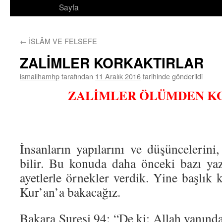
Sayfa
←
İSLÂM VE FELSEFE
ZALİMLER KORKAKTIRLAR
ismailhamhp
tarafından
11 Aralık 2016
tarihinde gönderildi
ZALİMLER ÖLÜMDEN K
İnsanların yapılarını ve düşüncelerini
bilir. Bu konuda daha önceki bazı ya
ayetlerle örnekler verdik. Yine başlık 
Kur’an’a bakacağız.
Bakara Suresi 94: “De ki; Allah yanında