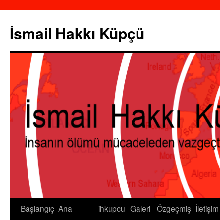
İsmail Hakkı Küpçü
Başlangıç
Ana
ihkupcu
Galeri
Özgeçmiş
İletişim