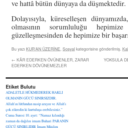
ve hattâ bütün dünyaya da düşmektedir.
Dolayısıyla, küreselleşen dünyamızda
olmasının sorumluluğu hepimiz
güzelleşmesinden de hepimize bir başarı
Bu yazı
KUR'AN ÜZERİNE
,
Sosyal
kategorisine gönderilmiş.
Kal
←
KÂR EDERKEN ÖVÜNENLER, ZARAR
YOKSULA D
EDERKEN DÖVÜNEMEZLER
Etiket Bulutu
ADALETLE HÜKMEDEREK HAKLI
OLMANIN GÜCÜ SINIRSIZDIR.
Allah’ın lütfundan nasip arayın ve Allah’ı
çok zikredin ki kurtuluşa erebilesiniz.”
Cuma Suresi 10. ayet: “Namaz kılındığı
zaman da dağılın
imam Buhari
PARANIN
GÜCÜ SINIRLIDIR
İmam Müslim