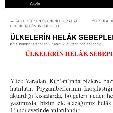
Sayfa
←
KÂR EDERKEN ÖVÜNENLER, ZARAR
YOKSULA D
EDERKEN DÖVÜNEMEZLER
ÜLKELERİN HELÂK SEBEPLE
ismailhamhp
tarafından
2 Kasım 2018
tarihinde gönderildi
ÜLKELERİN HELÂK SEBEPL
Yüce Yaradan, Kur’an’ında bizlere, bazı 
hatırlatır. Peygamberlerinin karşılaştığı
aktardığı kıssalarda, bölgeleri neden he
yazımızda, bizim ele alacağımız helâk 
16ıncı ayetinde anlatılandır.