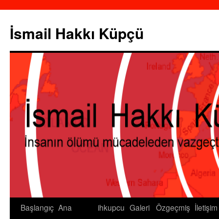
İsmail Hakkı Küpçü
Başlangıç
Ana
ihkupcu
Galeri
Özgeçmiş
İletişim