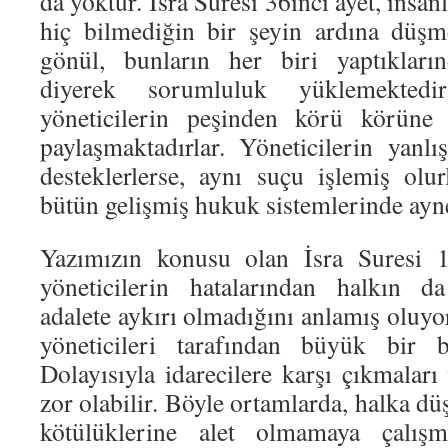
da yoktur. İsra Suresi 36ıncı ayet, insa
hiç bilmediğin bir şeyin ardına düş
gönül, bunların her biri yaptıkları
diyerek sorumluluk yüklemektedir
yöneticilerin peşinden körü körüne 
paylaşmaktadırlar. Yöneticilerin yanlış
desteklerlerse, aynı suçu işlemiş olur
bütün gelişmiş hukuk sistemlerinde ayne
Yazımızın konusu olan İsra Suresi 1
yöneticilerin hatalarından halkın d
adalete aykırı olmadığını anlamış oluy
yöneticileri tarafından büyük bir ba
Dolayısıyla idarecilere karşı çıkmalar
zor olabilir. Böyle ortamlarda, halka dü
kötülüklerine alet olmamaya çalış