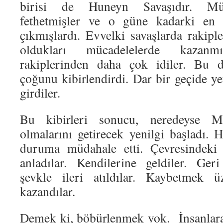
birisi de Huneyn Savaşıdır. Mü
fethetmişler ve o güne kadarki en
çıkmışlardı. Evvelki savaşlarda rakipl
oldukları mücadelelerde kazanm
rakiplerinden daha çok idiler. Bu
çoğunu kibirlendirdi. Dar bir geçide y
girdiler.
Bu kibirleri sonucu, neredeyse Mü
olmalarını getirecek yenilgi başlad
duruma müdahale etti. Çevresindeki S
anladılar. Kendilerine geldiler. Ger
şevkle ileri atıldılar. Kaybetmek ü
kazandılar.
Demek ki, böbürlenmek yok. İnsanlar