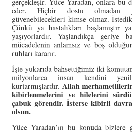
gerçekleşir. Yüce Yaradan, onlara bu d
eder. Hiçbir dostu olmadan ya
güvenebilecekleri kimse olmaz. İstedik
Çünkü ya hastalıkları başlamıştır y
yaşıyorlardır. Yaşlandıkça geriye ba
mücadelenin anlamsız ve boş olduğun
ruhları kararır.
İşte yukarıda bahsettiğimiz iki komut
milyonlarca insan kendini yenile
Allah merhametlilerin 
kurtarmışlardır.
kibirlenmelerini ve hilelerini sürd
çabuk görendir. İsterse kibirli dav
olsun.
Yüce Yaradan’ın bu konuda bizlere g