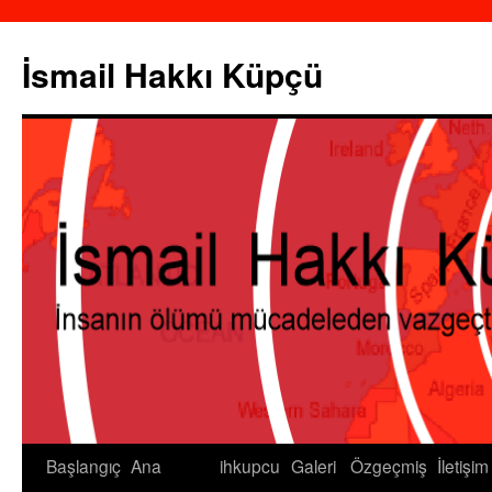
İsmail Hakkı Küpçü
Başlangıç
Ana
ihkupcu
Galeri
Özgeçmiş
İletişim