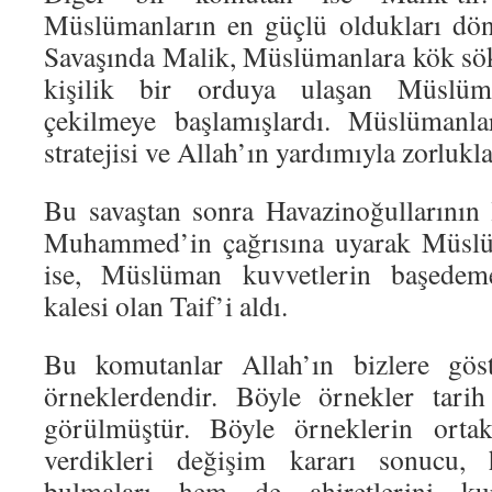
Müslümanların en güçlü oldukları dö
Savaşında Malik, Müslümanlara kök sök
kişilik bir orduya ulaşan Müslüma
çekilmeye başlamışlardı. Müslüman
stratejisi ve Allah’ın yardımıyla zorlukla
Bu savaştan sonra Havazinoğullarının 
Muhammed’in çağrısına uyarak Müslü
ise, Müslüman kuvvetlerin başedemed
kalesi olan Taif’i aldı.
Bu komutanlar Allah’ın bizlere göst
örneklerdendir. Böyle örnekler tar
görülmüştür. Böyle örneklerin ortak 
verdikleri değişim kararı sonucu,
bulmaları hem de ahiretlerini kur