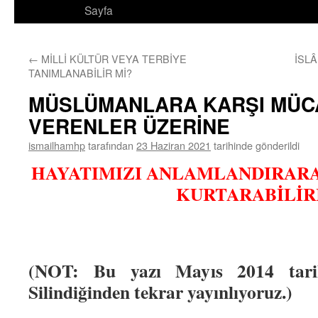
Sayfa
←
MİLLİ KÜLTÜR VEYA TERBİYE
İSLÂ
TANIMLANABİLİR Mİ?
MÜSLÜMANLARA KARŞI MÜC
VERENLER ÜZERİNE
ismailhamhp
tarafından
23 Haziran 2021
tarihinde gönderildi
HAYATIMIZI ANLAMLANDIRAR
KURTARABİLİR
(NOT: Bu yazı Mayıs 2014 tarihi
Silindiğinden tekrar yayınlıyoruz.)