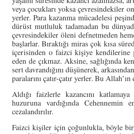
yaşamı süresinde kazancı azalmazsa, ar
veya çocukları yoksa çevresindekiler o
yerler. Para kazanma mücadelesi peşind
dürüst mutluluk tadamadan bu dünyada
çevresindekiler öleni defnetmeden he
başlarlar. Bıraktığı miras çok kısa süre
içerisinden o faizci kişiye kendilerine 
eden de çıkmaz. Aksine, sağlığında ken
sert davrandığını düşünerek, arkasından
paralarını çatır-çatır yerler. Bu Allah’
Aldığı faizlerle kazancını katlamaya 
huzuruna vardığında Cehennemin en
cezalandırılır.
Faizci kişiler için çoğunlukla, böyle b