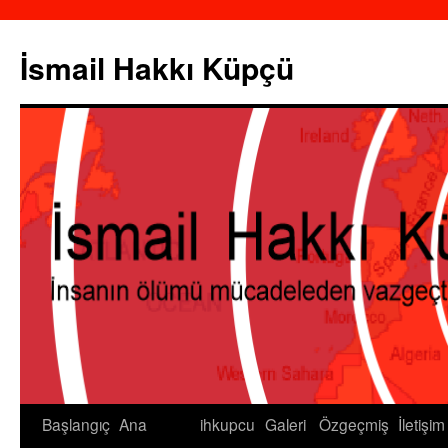
İsmail Hakkı Küpçü
Başlangıç
Ana
ihkupcu
Galeri
Özgeçmiş
İletişim