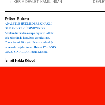
←
KERİM DEVLET, KÂMİL İNSAN
DEVLE
Etiket Bulutu
ADALETLE HÜKMEDEREK HAKLI
OLMANIN GÜCÜ SINIRSIZDIR.
Allah’ın lütfundan nasip arayın ve Allah’ı
çok zikredin ki kurtuluşa erebilesiniz.”
Cuma Suresi 10. ayet: “Namaz kılındığı
zaman da dağılın
imam Buhari
PARANIN
GÜCÜ SINIRLIDIR
İmam Müslim
İsmail Hakkı Küpçü