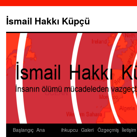
İsmail Hakkı Küpçü
Başlangıç
Ana
ihkupcu
Galeri
Özgeçmiş
İletişim