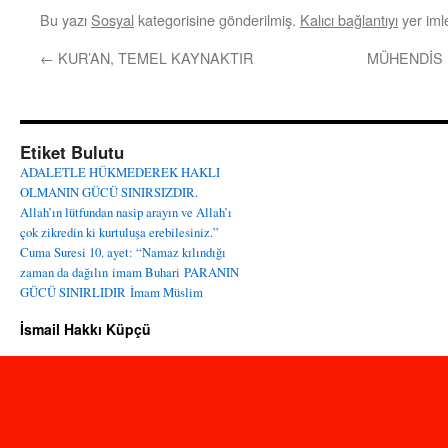
Bu yazı
Sosyal
kategorisine gönderilmiş.
Kalıcı bağlantıyı
yer imle
←
KUR’AN, TEMEL KAYNAKTIR
MÜHENDİS İ
Etiket Bulutu
ADALETLE HÜKMEDEREK HAKLI
OLMANIN GÜCÜ SINIRSIZDIR.
Allah’ın lütfundan nasip arayın ve Allah’ı
çok zikredin ki kurtuluşa erebilesiniz.”
Cuma Suresi 10. ayet: “Namaz kılındığı
zaman da dağılın
imam Buhari
PARANIN
GÜCÜ SINIRLIDIR
İmam Müslim
İsmail Hakkı Küpçü