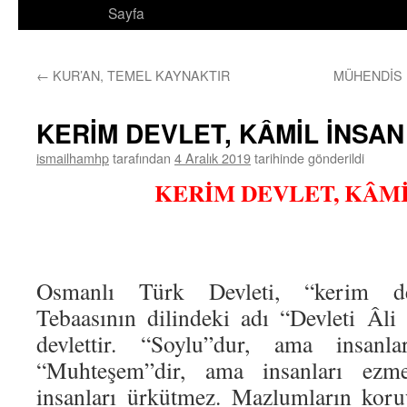
Sayfa
←
KUR’AN, TEMEL KAYNAKTIR
MÜHENDİS İ
KERİM DEVLET, KÂMİL İNSAN
ismailhamhp
tarafından
4 Aralık 2019
tarihinde gönderildi
KERİM DEVLET, KÂMİ
Osmanlı Türk Devleti, “kerim devl
Tebaasının dilindeki adı “Devleti Âl
devlettir. “Soylu”dur, ama insanl
“Muhteşem”dir, ama insanları ezm
insanları ürkütmez. Mazlumların koru