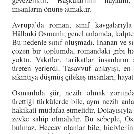
gevezeliktir. Başkalarının hayatını
insanların önüne atmaktır.
Avrupa’da roman, sınıf kavgalarıyla 
Hâlbuki Osmanlı, genel anlamda, kalpte
Bu nedenle sınıf oluşmadı. İnanan ve sık
çözen bir toplumda, romandaki gibi ha
yoktu. Vakıflar, tarikatlar insanların
üreten yerlerdi. Tasavvuf anlayışı, en
sıkıntıya düşmüş çilekeş insanları, haya
Osmanlıda şiir, nezih olmak zorund
ürettiği türkülerde bile, aynı nezih anl
hakikati müdafaa etmelidir. Dolayısıyla 
zevke sahip olmalıdır. Bu sebeple, O
bulmaz. Heccav olanlar bile, hicivlerini