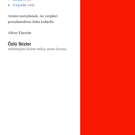
YAŞAM
(168)
Atomu parçalamak, ön yargıları
parçalamaktan daha kolaydır.
Albert Einstein
Bilim ve teknoloji, insanlığın huzuruna ve
Özlü Sözler
mutluluğuna hizmet ettikçe anlam kazanır.