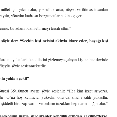
millet için yıkım olur, yoksulluk artar, rüşvet ve iltimas insanları
 yayılır, yönetim kadrosu bozguncuların eline geçer.
erine, bu adamı idam ettirmeyi tercih ettim”
öyle der: “Seçkin kişi nefsini aklıyla idare eder, bayağı kişi
lardan, yalanlarla kendilerini gizlemeye çalışan kişiler, her devirde
nfüçyüs şöyle seslenmektedir:
a da yoldan çekil”
uresi 35/10uncu ayette şöyle seslenir: “Her kim izzet arıyorsa,
dır! O’na hoş kelimeler yükselir, onu da amel-i salih yükseltir.
 şiddetli bir azap vardır ve onların tuzakları hep darmadağın olur.”
rekçesini inatla sürdürenler kendiliklerinden çekilmezlerse,