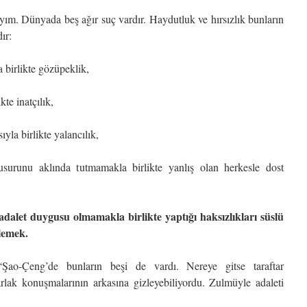
ayım. Dünyada beş ağır suç vardır. Haydutluk ve hırsızlık bunların
ır:
a birlikte gözüpeklik,
ikte inatçılık,
ıyla birlikte yalancılık,
kusurunu aklında tutmamakla birlikte yanlış olan herkesle dost
e adalet duygusu olmamakla birlikte yaptığı haksızlıkları süslü
lemek.
ao-Çeng’de bunların beşi de vardı. Nereye gitse taraftar
 parlak konuşmalarının arkasına gizleyebiliyordu. Zulmüyle adaleti