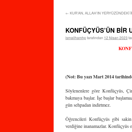
←
KUR’AN, ALLAH’IN YERYÜZÜNDEKİ İ
KONFÜÇYÜS’ÜN BİR 
ismailhamhp
tarafından
12 Nisan 2023
ta
KONF
(Not: Bu yazı Mart 2014 tarihinde
Söylenenlere göre Konfüçyüs, Çin’
bakmaya başlar. İşe başlar başlamaz,
gün sehpadan indirtmez.
Öğrencileri Konfüçyüs gibi sakin v
verdiğine inanamazlar. Konfüçyüs on