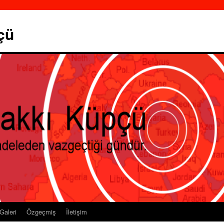
çü
Galeri
Özgeçmiş
İletişim