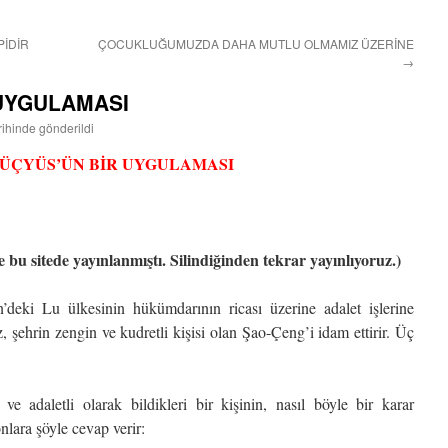
PİDİR
ÇOCUKLUĞUMUZDA DAHA MUTLU OLMAMIZ ÜZERİNE
→
UYGULAMASI
rihinde gönderildi
ÜÇYÜS’ÜN BİR UYGULAMASI
 bu sitede yayınlanmıştı. Silindiğinden tekrar yayınlıyoruz.)
deki Lu ülkesinin hükümdarının ricası üzerine adalet işlerine
 şehrin zengin ve kudretli kişisi olan Şao-Çeng’i idam ettirir. Üç
e adaletli olarak bildikleri bir kişinin, nasıl böyle bir karar
lara şöyle cevap verir: