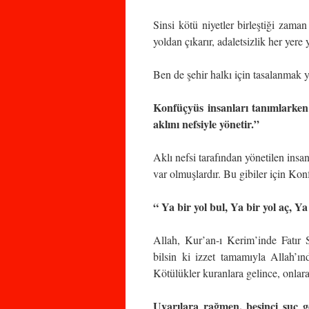
Sinsi kötü niyetler birleştiği zaman 
yoldan çıkarır, adaletsizlik her yere
Ben de şehir halkı için tasalanmak y
Konfüçyüs insanları tanımlarken ş
aklını nefsiyle yönetir.”
Aklı nefsi tarafından yönetilen insan
var olmuşlardır. Bu gibiler için Ko
“ Ya bir yol bul, Ya bir yol aç, Y
Allah, Kur’an-ı Kerim’inde Fatır S
bilsin ki izzet tamamıyla Allah’ın
Kötülükler kuranlara gelince, onlara
Uyarılara rağmen, beşinci suç ge