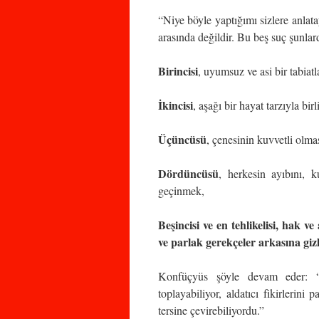
“Niye böyle yaptığımı sizlere anlat
arasında değildir. Bu beş suç şunlard
Birincisi
, uyumsuz ve asi bir tabiatl
İkincisi
, aşağı bir hayat tarzıyla birl
Üçüncüsü
, çenesinin kuvvetli olmas
Dördüncüsü
, herkesin ayıbını, 
geçinmek,
Beşincisi ve en tehlikelisi, hak v
ve parlak gerekçeler arkasına giz
Konfüçyüs şöyle devam eder: “Ş
toplayabiliyor, aldatıcı fikirlerini
tersine çevirebiliyordu.”