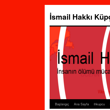
İsmail Hakkı Küp
Başlangıç
Ana Sayfa
ihkupcu