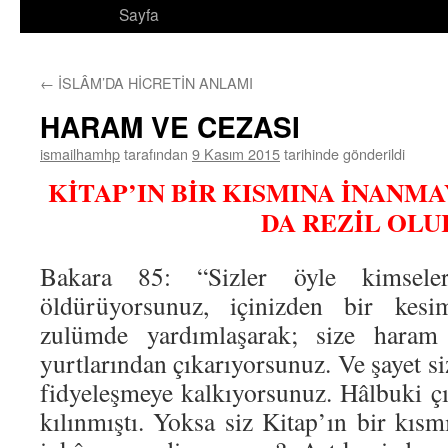
Sayfa
←
İSLÂM’DA HİCRETİN ANLAMI
HARAM VE CEZASI
ismailhamhp
tarafından
9 Kasım 2015
tarihinde gönderildi
KİTAP’IN BİR KISMINA İNANM
DA REZİL OLU
Bakara 85: “Sizler öyle kimselers
öldürüyorsunuz, içinizden bir kes
zulümde yardımlaşarak; size haram
yurtlarından çıkarıyorsunuz. Ve şayet siz
fidyeleşmeye kalkıyorsunuz. Hâlbuki çı
kılınmıştı. Yoksa siz Kitap’ın bir kısm