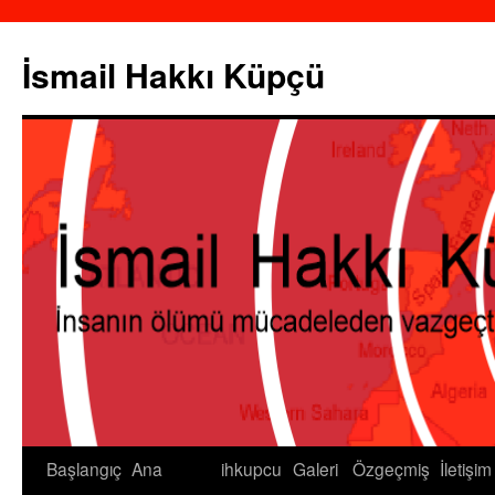
İsmail Hakkı Küpçü
Başlangıç
Ana
ihkupcu
Galeri
Özgeçmiş
İletişim