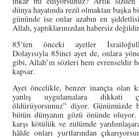
inkâr mı ediyorsunuz? Artık sizden 
dünya hayatında rezil olmaktan başka bi
gününde ise onlar azabın en şiddetlisi
Allah, yaptıklarınızdan habersiz değildir
85’ten önceki ayetler İsrailoğull
Dolayısıyla 85inci ayet de, onlara yöne
gibi, Allah’ın sözleri hem evrenseldir
kapsar.
Ayet öncelikle, benzer inançta olan k
yanlış uygulamalara dikkati çek
öldürüyorsunuz” diyor. Günümüzde bö
bütün dünyanın gözü önünde oluyor. 
karşı kötülük ve zulümde yardımlaşar
hâlde onları yurtlarından çıkarıyors