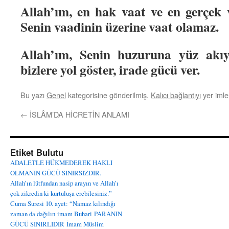
Allah’ım, en hak vaat ve en gerçek 
Senin vaadinin üzerine vaat olamaz.
Allah’ım, Senin huzuruna yüz akıy
bizlere yol göster, irade gücü ver.
Bu yazı
Genel
kategorisine gönderilmiş.
Kalıcı bağlantıyı
yer imler
←
İSLÂM’DA HİCRETİN ANLAMI
Etiket Bulutu
ADALETLE HÜKMEDEREK HAKLI
OLMANIN GÜCÜ SINIRSIZDIR.
Allah’ın lütfundan nasip arayın ve Allah’ı
çok zikredin ki kurtuluşa erebilesiniz.”
Cuma Suresi 10. ayet: “Namaz kılındığı
zaman da dağılın
imam Buhari
PARANIN
GÜCÜ SINIRLIDIR
İmam Müslim