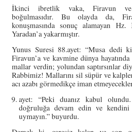
İkinci ibretlik vaka, Firavun v
boğulmasıdır. Bu olayda da, Fir
konuşmasında sonuç alamayan Hz.
Yaradan’a yakarmıştır.
Yunus Suresi 88.ayet: “Musa dedi k
Firavun’a ve kavmine dünya hayatında b
mallar verdin; yolundan saptırsınlar d
Rabbimiz! Mallarını sil süpür ve kalpler
acı azabı görmedikçe iman etmeyecekler
ayet: “Peki duanız kabul olundu.
doğruluğa devam edin ve kendini 
uymayın.” buyurdu.
Demek ki, çaresiz kalan ve son ç