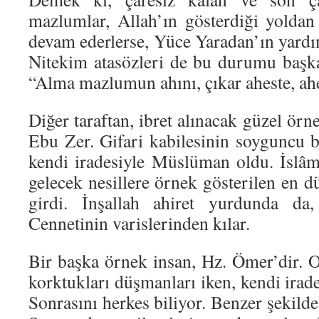
mazlumlar, Allah’ın gösterdiği yolda
devam ederlerse, Yüce Yaradan’ın yardı
Nitekim atasözleri de bu durumu başka
“Alma mazlumun ahını, çıkar aheste, ahe
Diğer taraftan, ibret alınacak güzel örn
Ebu Zer. Gifari kabilesinin soyguncu b
kendi iradesiyle Müslüman oldu. İslâmi
gelecek nesillere örnek gösterilen en d
girdi. İnşallah ahiret yurdunda d
Cennetinin varislerinden kılar.
Bir başka örnek insan, Hz. Ömer’dir.
korktukları düşmanları iken, kendi irade
Sonrasını herkes biliyor. Benzer şekil