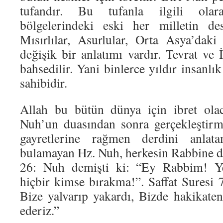
tufandır. Bu tufanla ilgili olar
bölgelerindeki eski her milletin des
Mısırlılar, Asurlular, Orta Asya’daki 
değişik bir anlatımı vardır. Tevrat ve
bahsedilir. Yani binlerce yıldır insanlı
sahibidir.
Allah bu bütün dünya için ibret olac
Nuh’un duasından sonra gerçekleştirmiş
gayretlerine rağmen derdini anlat
bulamayan Hz. Nuh, herkesin Rabbine du
26: Nuh demişti ki: “Ey Rabbim! Ye
hiçbir kimse bırakma!”. Saffat Suresi
Bize yalvarıp yakardı, Bizde hakikate
ederiz.”