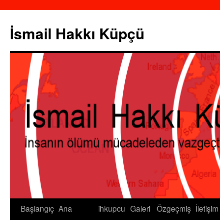
İsmail Hakkı Küpçü
Başlangıç
Ana
ihkupcu
Galeri
Özgeçmiş
İletişim