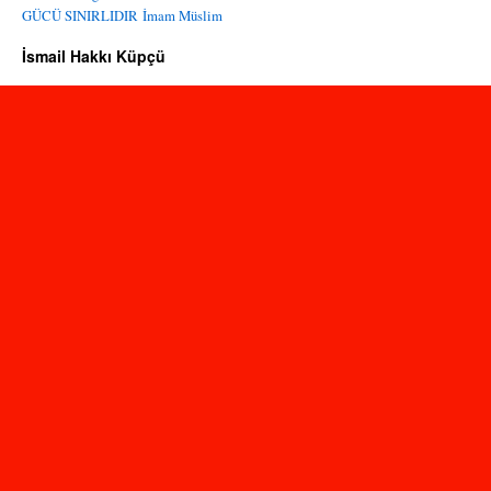
GÜCÜ SINIRLIDIR
İmam Müslim
İsmail Hakkı Küpçü