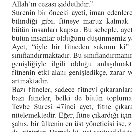
Allah’ın cezası şiddetlidir.”
Surenin bir önceki ayeti, iman edenler
bilindiği gibi, fitneye maruz kalmak
bütün insanları kapsar. Bu sebeple, ayeti
bütün insanlar olduğunu düşünmemiz ya
Ayet, “öyle bir fitneden sakının ki”
sınıflandırmaktadır. Bu sınıflandırmanın
genişliğiyle ilgili olduğu anlaşılmak
fitnenin etki alanı genişledikçe, zarar v
artmaktadır.
Bazı fitneler, sadece fitneyi çıkaranla
bazı fitneler, belki de bütün topluma
Tevbe Suresi 47inci ayet, fitne çıkara
nitelemektedir. Eğer, fitne çıkardığı içi
şahıs, bir ülkenin en üst yöneticisi ise, 
da görürler. Demek ki, üst seviyedeki i