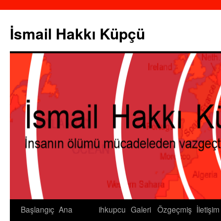
İsmail Hakkı Küpçü
Başlangıç
Ana
ihkupcu
Galeri
Özgeçmiş
İletişim