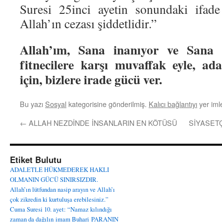
Suresi 25inci ayetin sonundaki ifade 
Allah’ın cezası şiddetlidir.”
Allah’ım, Sana inanıyor ve Sana g
fitnecilere karşı muvaffak eyle, ad
için, bizlere irade gücü ver.
Bu yazı
Sosyal
kategorisine gönderilmiş.
Kalıcı bağlantıyı
yer imle
←
ALLAH NEZDİNDE İNSANLARIN EN KÖTÜSÜ
SİYASET
Etiket Bulutu
ADALETLE HÜKMEDEREK HAKLI
OLMANIN GÜCÜ SINIRSIZDIR.
Allah’ın lütfundan nasip arayın ve Allah’ı
çok zikredin ki kurtuluşa erebilesiniz.”
Cuma Suresi 10. ayet: “Namaz kılındığı
zaman da dağılın
imam Buhari
PARANIN