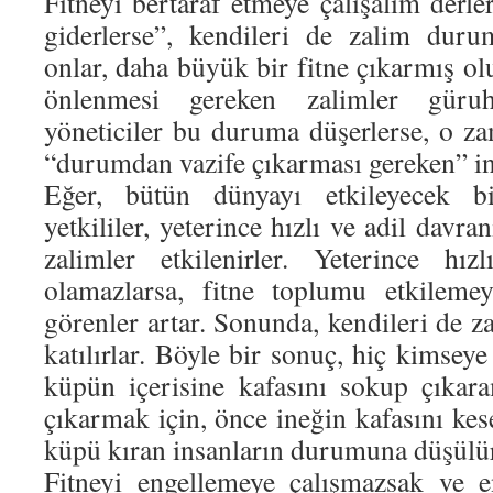
Fitneyi bertaraf etmeye çalışalım derl
giderlerse”, kendileri de zalim dur
onlar, daha büyük bir fitne çıkarmış olu
önlenmesi gereken zalimler güruh
yöneticiler bu duruma düşerlerse, o 
“durumdan vazife çıkarması gereken” in
Eğer, bütün dünyayı etkileyecek bi
yetkililer, yeterince hızlı ve adil davra
zalimler etkilenirler. Yeterince hız
olamazlarsa, fitne toplumu etkileme
görenler artar. Sonunda, kendileri de z
katılırlar. Böyle bir sonuç, hiç kimseye
küpün içerisine kafasını sokup çıkar
çıkarmak için, önce ineğin kafasını ke
küpü kıran insanların durumuna düşülü
Fitneyi engellemeye çalışmazsak ve e