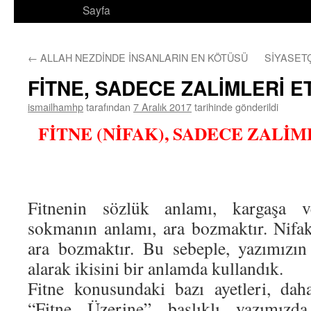
Sayfa
←
ALLAH NEZDİNDE İNSANLARIN EN KÖTÜSÜ
SİYASET
FİTNE, SADECE ZALİMLERİ E
ismailhamhp
tarafından
7 Aralık 2017
tarihinde gönderildi
FİTNE (NİFAK), SADECE ZALİ
Fitnenin sözlük anlamı, kargaşa ve 
sokmanın anlamı, ara bozmaktır. Nifa
ara bozmaktır. Bu sebeple, yazımızı
alarak ikisini bir anlamda kullandık.
Fitne konusundaki bazı ayetleri, dah
“Fitne Üzerine” başlıklı yazımızda 