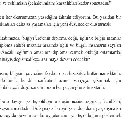
rı ve cehlimizin (cehaletimizin) karanlıkları kadar sonsuzdur.”
en her okurumuzun yaşadığını tahmin ediyorum. Bu yazıdan bir
ıkıntıları daha az yaşamaları için yeni düşünceler oluşturmak.
itabımızda, bilgiyi üretenin diploma değil, ilgili ve bilgili insanlar
ploma sahibi insanlar arasında ilgili ve bilgili insanların sayıları
tır. Ancak, eğitimin amacının diploma vermek olduğu ortamlarda,
bu anlayış değişmedikçe, azalmaya devam edecektir.
san, bilgisini çevresine faydalı olacak şekilde kullanmamaktadır.
 bölümü, kendi menfaatini azami seviyeye çıkarmak için
i daha çok düşünenlerin oranı her geçen gün artmaktadır.
bu anlayışın yanlış olduğunu düşünmesine rağmen, kendisini,
koyamamaktadır. Dolayısıyla bu gidişata dur demeye çalışmaları
z sayıda güzel insan bu uygulamanın yanlış olduğunu göstermek