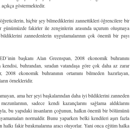
i açıkça göstermektedir.
ğreticilerin, hiçbir şey bilmediklerini zannettikleri öğrencilere bir
ğer günümüzde fakirler ile zenginlerin arasında uçurum oluşmaya
bildiklerini zannedenlerin uygulamalarının çok önemli bir payı
ED’inin başkanı Alan Greenspan, 2008 ekonomik buhranını
ma kendisi, buhrandan, sıradan vatandaşa göre çok daha az zarar
er, 2008 ekonomik buhranının ortamını bilmeden hazırlayan,
arın örnekleridir.
kamayan, ama her şeyi başkalarından daha iyi bildiklerini zanneden
 mezunlarının, sadece kendi kazançlarını sağlama aldıklarını
a, bu yapıdaki insanların çoğunun, halkın önemli bir bölümünü
nlayamamaları normaldir. Bunu yaparken belki kendileri aşırı fazla
 halkı fakir bırakmalarına aracı oluyorlar. Yani onca eğitim halka