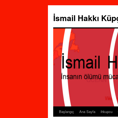
İsmail Hakkı Küp
Başlangıç
Ana Sayfa
ihkupcu