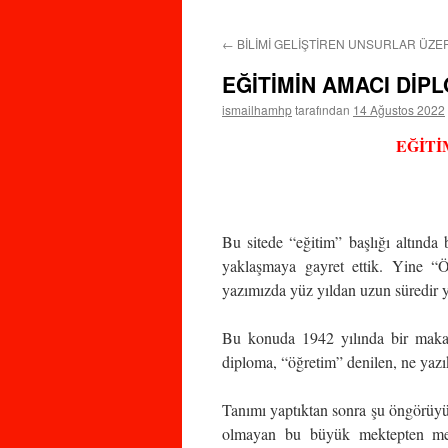
←
BİLİMİ GELİŞTİREN UNSURLAR ÜZE
EĞİTİMİN AMACI DİP
ismailhamhp
tarafından
14 Ağustos 2022
EĞİTİ
Bu sitede “eğitim” başlığı altında
yaklaşmaya gayret ettik. Yine “Ö
yazımızda yüz yıldan uzun süredir y
Bu konuda 1942 yılında bir makal
diploma, “öğretim” denilen, ne yazı
Tanımı yaptıktan sonra şu öngörüyü 
olmayan bu büyük mektepten me