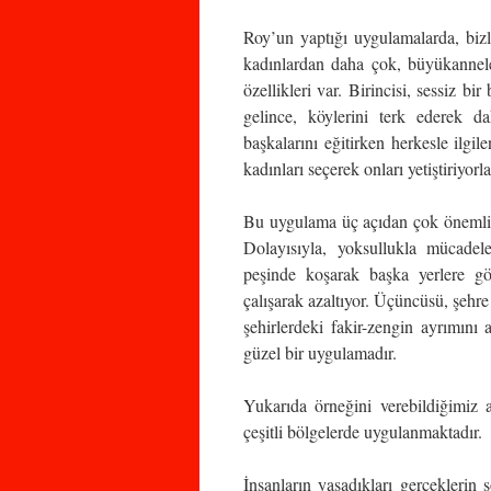
Roy’un yaptığı uygulamalarda, bizl
kadınlardan daha çok, büyükanneler
özellikleri var. Birincisi, sessiz bi
gelince, köylerini terk ederek d
başkalarını eğitirken herkesle ilgil
kadınları seçerek onları yetiştiriyorla
Bu uygulama üç açıdan çok önemlidir.
Dolayısıyla, yoksullukla mücadeled
peşinde koşarak başka yerlere gö
çalışarak azaltıyor. Üçüncüsü, şehre
şehirlerdeki fakir-zengin ayrımını a
güzel bir uygulamadır.
Yukarıda örneğini verebildiğimiz 
çeşitli bölgelerde uygulanmaktadır.
İnsanların yaşadıkları gerçeklerin 