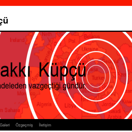
çü
Galeri
Özgeçmiş
İletişim