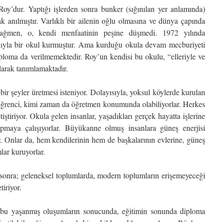
 Roy’dur. Yaptığı işlerden sonra bunker (sığınılan yer anlamında)
k anılmıştır. Varlıklı bir ailenin oğlu olmasına ve dünya çapında
rağmen, o, kendi menfaatinin peşine düşmedi. 1972 yılında
dıyla bir okul kurmuştur. Ama kurduğu okula devam mecburiyeti
iploma da verilmemektedir. Roy’un kendisi bu okulu, “elleriyle ve
olarak tanımlamaktadır.
ir şeyler üretmesi isteniyor. Dolayısıyla, yoksul köylerde kurulan
 öğrenci, kimi zaman da öğretmen konumunda olabiliyorlar. Herkes
etiştiriyor. Okula gelen insanlar, yaşadıkları gerçek hayatta işlerine
pmaya çalışıyorlar. Büyükanne olmuş insanlara güneş enerjisi
or. Onlar da, hem kendilerinin hem de başkalarının evlerine, güneş
mlar kuruyorlar.
 sonra; geleneksel toplumlarda, modern toplumların erişemeyeceği
tiriyor.
i bu yaşanmış oluşumların sonucunda, eğitimin sonunda diploma