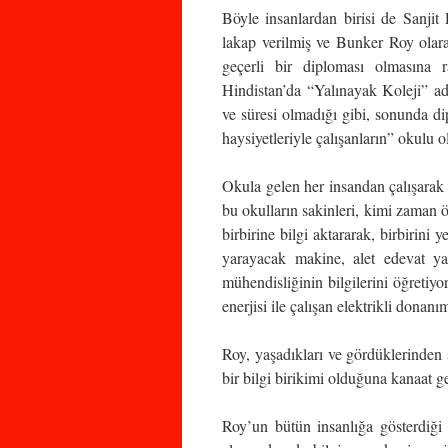
Böyle insanlardan birisi de Sanjit
lakap verilmiş ve Bunker Roy olara
geçerli bir diploması olmasına 
Hindistan’da “Yalınayak Koleji” a
ve süresi olmadığı gibi, sonunda d
haysiyetleriyle çalışanların” okulu 
Okula gelen her insandan çalışarak b
bu okulların sakinleri, kimi zaman
birbirine bilgi aktararak, birbirini y
yarayacak makine, alet edevat ya
mühendisliğinin bilgilerini öğretiy
enerjisi ile çalışan elektrikli donanı
Roy, yaşadıkları ve gördüklerinden
bir bilgi birikimi olduğuna kanaat ge
Roy’un bütün insanlığa gösterdiğ