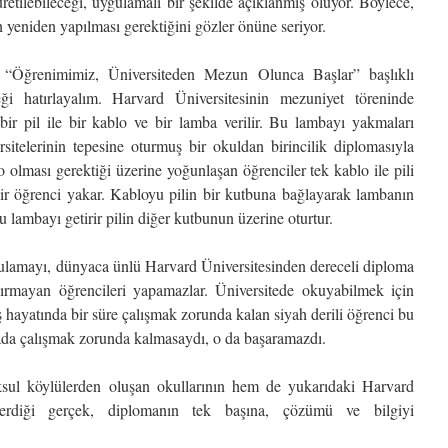
etilebileceği, uygulamalı bir şekilde açıklanmış oluyor. Böylece,
 yeniden yapılması gerektiğini gözler önüne seriyor.
 “Öğrenimimiz, Üniversiteden Mezun Olunca Başlar” başlıklı
i hatırlayalım. Harvard Üniversitesinin mezuniyet töreninde
ir pil ile bir kablo ve bir lamba verilir. Bu lambayı yakmaları
rsitelerinin tepesine oturmuş bir okuldan birincilik diplomasıyla
 olması gerektiği üzerine yoğunlaşan öğrenciler tek kablo ile pili
ir öğrenci yakar. Kabloyu pilin bir kutbuna bağlayarak lambanın
 lambayı getirir pilin diğer kutbunun üzerine oturtur.
gulamayı, dünyaca ünlü Harvard Üniversitesinden dereceli diploma
ldırmayan öğrencileri yapamazlar. Üniversitede okuyabilmek için
 hayatında bir süre çalışmak zorunda kalan siyah derili öğrenci bu
sada çalışmak zorunda kalmasaydı, o da başaramazdı.
l köylülerden oluşan okullarının hem de yukarıdaki Harvard
erdiği gerçek, diplomanın tek başına, çözümü ve bilgiyi