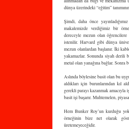
alınmadan da bilgi ve mekanizma ür
dünya üzerindeki “eğitim” tanımının
Şimdi, daha önce yayınladığımız
makalemizde verdiğimiz bir örneğ
dereceyle mezun olan öğrencilere b
istenilir. Harvard gibi dünya ünive
mezun olanlardan başlanır. İki kablo
yakamazlar. Sonunda siyah derili b
metal olan yanağına bağlar. Sonra bu
Aslında böylesine basit olan bu uy
aldıkları için burunlarından kıl a
gerekli parayı kazanmak amacıyla iş
basit işi başarır. Muhtemelen, piya
Hem Bunker Roy’un kurduğu yoksu
örneğinin bize net olarak göst
üretemeyeceğidir.