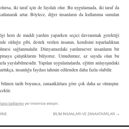
le olursa, iki taraf için de faydalı olur. Bu uygulamada, iki taraf da
 katlanarak artar. Böylece, diğer insanların da kullanıma sunulan
bilgi hem de maddi yardım yaparken seçici davranmak gerektiği
nde olduğu gibi, destek verilen insanın, kendisini toparladıktan
ilmesi sağlanmalıdır. Dünyamızdaki yardımsever insanların bir
maya çalıştıklarını biliyoruz. Umudumuz, az sayıda olan bu
zla yayılabilmesidir. Yapılan uygulamalarda, eğitim anlayışındaki
şi arttıkça, insanlığa faydası tahmin edilenden daha fazla olabilir.
, bilinen tarih boyunca, zanaatkârlara göre çok daha az olmuştur.
cektir.
Kalıcı bağlantıyı
yer imlerinize ekleyin.
RİNE
BİLİM İNSANLARI VE ZANAATKÂRLAR
→