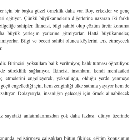
er için bir başka güzel örneklik daha var. Roy, erkekler ve genç
i eğitiyor. Çünkü büyükannelerin diğerlerine nazaran iki farklı
r bilgeliğe sahipler. İkincisi, bilgi sahibi olup çözüm üretir konuma
aha büyük yerleşim yerlerine gitmiyorlar. Hattâ büyükanneler,
enmiyorlar. Bilgi ve beceri sahibi olunca köylerini terk etmeyecek
r.
 Birincisi, yoksullara balık verilmiyor, balık tutması öğretiliyor.
e süreklilik sağlanıyor. İkincisi, insanların kendi menfaatleri
ç etmelerini engelleyerek, yoksulluğu, olduğu yerde yenmeye
 göçü engellediği için, hem zenginliği ülke sathına yayıyor hem de
zaltıyor. Dolayısıyla, insanlığın geleceği için örnek alınabilecek
az sayıdaki anlatımlarımızdan çok daha fazlası, dünya üzerinde
sonunda geliştirmeye çalıştıkları bütün fikirler, eğitim konusunun