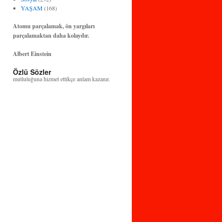
YAŞAM
(168)
Atomu parçalamak, ön yargıları
parçalamaktan daha kolaydır.
Albert Einstein
Özlü Sözler
Bilim ve teknoloji, insanlığın huzuruna ve
mutluluğuna hizmet ettikçe anlam kazanır.