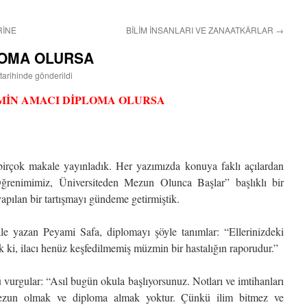
RİNE
BİLİM İNSANLARI VE ZANAATKÂRLAR
→
LOMA OLURSA
tarihinde gönderildi
MİN AMACI DİPLOMA OLURSA
 birçok makale yayınladık. Her yazımızda konuya faklı açılardan
ğrenimimiz, Üniversiteden Mezun Olunca Başlar” başlıklı bir
apılan bir tartışmayı gündeme getirmiştik.
e yazan Peyami Safa, diplomayı şöyle tanımlar: “Ellerinizdeki
k ki, ilacı henüz keşfedilmemiş müzmin bir hastalığın raporudur.”
vurgular: “Asıl bugün okula başlıyorsunuz. Notları ve imtihanları
zun olmak ve diploma almak yoktur. Çünkü ilim bitmez ve