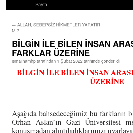
Sayfa
←
ALLAH, SEBEPSİZ HİKMETLER YARATIR
MI?
BİLGİN İLE BİLEN İNSAN ARA
FARKLAR ÜZERİNE
ismailhamhp
tarafından
1 Şubat 2022
tarihinde gönderildi
BİLGİN İLE BİLEN İNSAN ARA
ÜZERİNE
Aşağıda bahsedeceğimiz bu farkların b
Orhan Aslan’ın Gazi Üniversitesi me
konuşmadan alıntıladıklarımızı uyarlaya