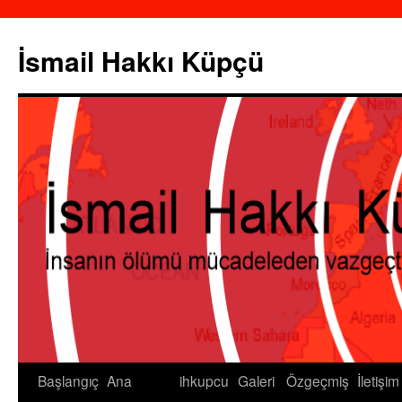
İsmail Hakkı Küpçü
Başlangıç
Ana
ihkupcu
Galeri
Özgeçmiş
İletişim