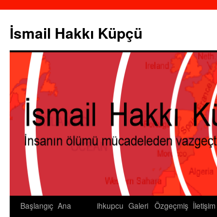
İsmail Hakkı Küpçü
Başlangıç
Ana
ihkupcu
Galeri
Özgeçmiş
İletişim