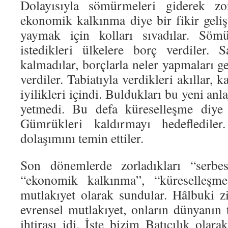
Dolayısıyla sömürmeleri giderek zor
ekonomik kalkınma diye bir fikir geliş
yaymak için kolları sıvadılar. Sö
istedikleri ülkelere borç verdiler.
kalmadılar, borçlarla neler yapmaları g
verdiler. Tabiatıyla verdikleri akıllar, k
iyilikleri içindi. Buldukları bu yeni anl
yetmedi. Bu defa küreselleşme diye bi
Gümrükleri kaldırmayı hedeflediler
dolaşımını temin ettiler.
Son dönemlerde zorladıkları “serbes
“ekonomik kalkınma”, “küreselleşme”
mutlakıyet olarak sundular. Hâlbuki zi
evrensel mutlakıyet, onların dünyanı
ihtirası idi. İşte bizim Batıcılık olara