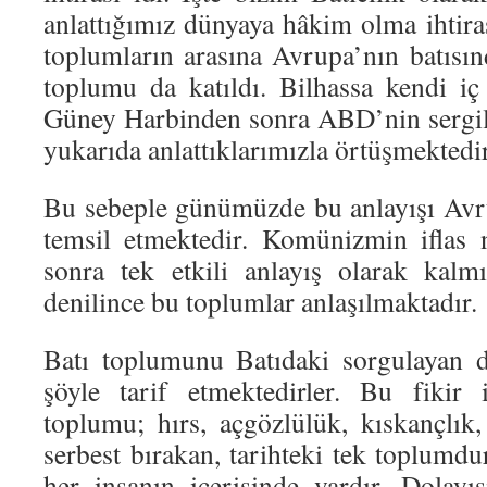
anlattığımız dünyaya hâkim olma ihtiras
toplumların arasına Avrupa’nın batıs
toplumu da katıldı. Bilhassa kendi iç
Güney Harbinden sonra ABD’nin sergil
yukarıda anlattıklarımızla örtüşmektedir
Bu sebeple günümüzde bu anlayışı Avr
temsil etmektedir. Komünizmin iflas 
sonra tek etkili anlayış olarak kalm
denilince bu toplumlar anlaşılmaktadır.
Batı toplumunu Batıdaki sorgulayan d
şöyle tarif etmektedirler. Bu fikir 
toplumu; hırs, açgözlülük, kıskançlık,
serbest bırakan, tarihteki tek toplumdur
her insanın içerisinde vardır. Dolay