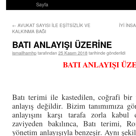
Sayfa
←
AVUKAT SAYISI İLE EŞİTSİZLİK VE
İYİ İNS
KALKINMA BAĞI
BATI ANLAYIŞI ÜZERİNE
ismailhamhp
tarafından
25 Kasım 2018
tarihinde gönderildi
BATI ANLAYIŞI ÜZ
Batı terimi ile kastedilen, coğrafi bi
anlayış değildir. Bizim tanımımıza gör
anlayışını karşı tarafa zorla kabul 
zaviyeden bakılınca, Batı terimi, R
yönetim anlayışıyla benzeşir. Aynı şekil