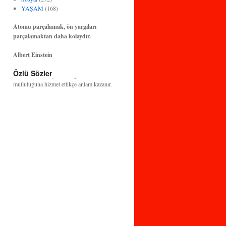
YAŞAM
(168)
Atomu parçalamak, ön yargıları
parçalamaktan daha kolaydır.
Albert Einstein
Bilim ve teknoloji, insanlığın huzuruna ve
Özlü Sözler
mutluluğuna hizmet ettikçe anlam kazanır.