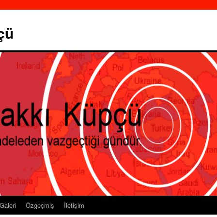
çü
Galeri
Özgeçmiş
İletişim