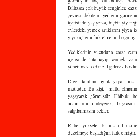
görmüştür. İlaç kullandıkça, dokto
Bilhassa çok büyük zenginler, kazand
çevresindekilerin yediğini görmeni
içerisinde yaşıyorsa, hiçbir yiyece
evlerdeki yemek artıklarını yiyen k
yiyip içtiğini fark etmenin kızgınlığ
Yediklerinin vücuduna zarar verme
içerisinde tutamayıp vermek zoru
yönetilmek kadar zül gelecek bir d
Diğer taraftan, iyilik yapan insan
mutludur. Bu kişi, “mutlu olmanın
yaşayarak görmüştür. Hâlbuki ho
adamlarını dinleyerek, başkası
salgılanmasını bekler.
Ruhen yükselen bir insan, bir sü
düzelmeye başladığını fark etmiştir. 