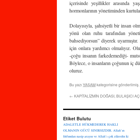
içerisinde yeşillikler arasında 
hormonlarının yönetiminden kurtula
Dolayısıyla, şahsiyetli bir insan 
yönü olan ruhu tarafından yöneti
bahsediyorsun” diyerek uyarmıştır. 
için onlara yardımcı olmalıyız. Ol
-çoğu insanın farkedemediği- mutsu
Böylece, o insanların çoğunun iç dün
oluruz.
Bu yazı
YAŞAM
kategorisine gönderilmiş
←
KAPİTALİZMİN DOĞASI, BULAŞICI 
Etiket Bulutu
ADALETLE HÜKMEDEREK HAKLI
OLMANIN GÜCÜ SINIRSIZDIR.
Allah’ın
lütfundan nasip arayın ve Allah’ı çok zikredin ki