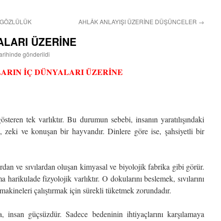
AÇGÖZLÜLÜK
AHLÂK ANLAYIŞI ÜZERİNE DÜŞÜNCELER
→
ALARI ÜZERİNE
tarihinde gönderildi
ARIN İÇ DÜNYALARI ÜZERİNE
gösteren tek varlıktır. Bu durumun sebebi, insanın yaratılışındaki
, zeki ve konuşan bir hayvandır. Dinlere göre ise, şahsiyetli bir
dan ve sıvılardan oluşan kimyasal ve biyolojik fabrika gibi görür.
harikulade fizyolojik varlıktır. O dokularını beslemek, sıvılarını
 makineleri çalıştırmak için sürekli tüketmek zorundadır.
, insan güçsüzdür. Sadece bedeninin ihtiyaçlarını karşılamaya