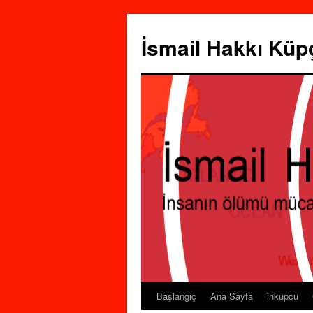
İsmail Hakkı Küp
Başlangıç
Ana Sayfa
ihkupcu