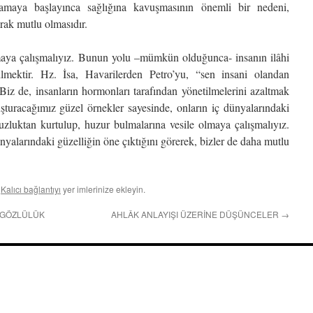
yaşamaya başlayınca sağlığına kavuşmasının önemli bir nedeni,
rak mutlu olmasıdır.
olmaya çalışmalıyız. Bunun yolu –mümkün olduğunca- insanın ilâhi
lmektir. Hz. İsa, Havarilerden Petro’yu, “sen insani olandan
Biz de, insanların hormonları tarafından yönetilmelerini azaltmak
uşturacağımız güzel örnekler sayesinde, onların iç dünyalarındaki
zluktan kurtulup, huzur bulmalarına vesile olmaya çalışmalıyız.
yalarındaki güzelliğin öne çıktığını görerek, bizler de daha mutlu
.
Kalıcı bağlantıyı
yer imlerinize ekleyin.
AÇGÖZLÜLÜK
AHLÂK ANLAYIŞI ÜZERİNE DÜŞÜNCELER
→