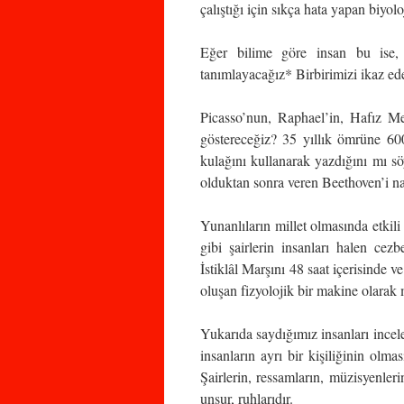
çalıştığı için sıkça hata yapan biyolo
Eğer bilime göre insan bu ise, şa
tanımlayacağız* Birbirimizi ikaz ed
Picasso’nun, Raphael’in, Hafız Me
göstereceğiz? 35 yıllık ömrüne 600
kulağını kullanarak yazdığını mı sö
olduktan sonra veren Beethoven’i na
Yunanlıların millet olmasında etkili
gibi şairlerin insanları halen ce
İstiklâl Marşını 48 saat içerisinde 
oluşan fizyolojik bir makine olarak 
Yukarıda saydığımız insanları incele
insanların ayrı bir kişiliğinin olmas
Şairlerin, ressamların, müzisyenleri
unsur, ruhlarıdır.