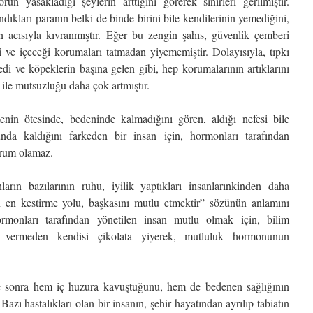
run yasakladığı şeylerin arttığını görerek sinirleri gerilmiştir.
ıkları paranın belki de binde birini bile kendilerinin yemediğini,
n acısıyla kıvranmıştır. Eğer bu zengin şahıs, güvenlik çemberi
ği ve içeceği korumaları tatmadan yiyememiştir. Dolayısıyla, tıpkı
edi ve köpeklerin başına gelen gibi, hep korumalarının artıklarını
ı ile mutsuzluğu daha çok artmıştır.
nin ötesinde, bedeninde kalmadığını gören, aldığı nefesi bile
nda kaldığını farkeden bir insan için, hormonları tarafından
urum olamaz.
ların bazılarının ruhu, iyilik yaptıkları insanlarınkinden daha
 en kestirme yolu, başkasını mutlu etmektir” sözünün anlamını
rmonları tarafından yönetilen insan mutlu olmak için, bilim
na vermeden kendisi çikolata yiyerek, mutluluk hormonunun
re sonra hem iç huzura kavuştuğunu, hem de bedenen sağlığının
Bazı hastalıkları olan bir insanın, şehir hayatından ayrılıp tabiatın