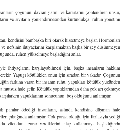
anların çoğunun, davranışlarını ve kararlarını yönlendiren unsur,
ların ve sıvıların yönlendirmesinden kurtuldukça, ruhun yönetimi
san, kendisini bambaşka biri olarak hissetmeye başlar. Hormonları
n ve nefsinin ihtiyaçlarını karşılamaktan başka bir şey düşünmeyen
duğunda, ruhen yükselmeye başladığını anlar.
yle ihtiyaçlarını karşılayabilmesi için, başka insanların hakkını
rekir. Yaptığı kötülükler, onun için sıradan bir vakadır. Çoğunun
ülüğün farkına varan bir insanın ruhu, yaptıkları kötülük yüzünden
ha mutsuz hale gelir. Kötülük yaptıklarından daha çok acı çekmeye
 karşılarken yaptıklarının sonucunun, boş olduğunu anlamıştır.
k paralar ödediği insanların, aslında kendisine düşman hale
ileri çıktığında anlamıştır. Çok parası olduğu için fazlasıyla yediği
nda vücuduna zarar verdiklerini, ilaç kullanmaya başladığında