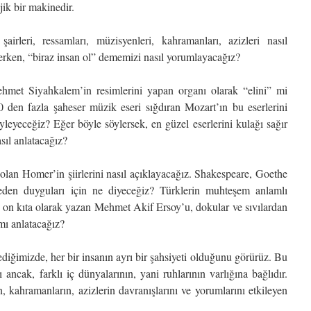
jik bir makinedir.
irleri, ressamları, müzisyenleri, kahramanları, azizleri nasıl
erken, “biraz insan ol” dememizi nasıl yorumlayacağız?
hmet Siyahkalem’in resimlerini yapan organı olarak “elini” mi
 den fazla şaheser müzik eseri sığdıran Mozart’ın bu eserlerini
yleyeceğiz? Eğer böyle söylersek, en güzel eserlerini kulağı sağır
sıl anlatacağız?
 olan Homer’in şiirlerini nasıl açıklayacağız. Shakespeare, Goethe
zbeden duyguları için ne diyeceğiz? Türklerin muhteşem anlamlı
ve on kıta olarak yazan Mehmet Akif Ersoy’u, dokular ve sıvılardan
mı anlatacağız?
diğimizde, her bir insanın ayrı bir şahsiyeti olduğunu görürüz. Bu
ı ancak, farklı iç dünyalarının, yani ruhlarının varlığına bağlıdır.
n, kahramanların, azizlerin davranışlarını ve yorumlarını etkileyen