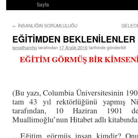
Sayfa
←
İNSANLIĞIN SORUMLULUĞU
GELECE
EĞİTİMDEN BEKLENİLENLER
ismailhamhp
tarafından
17 Aralık 2016
tarihinde gönderildi
EĞİTİM GÖRMÜŞ BİR KİMSEN
(Bu yazı, Columbia Üniversitesinin 190
tam 43 yıl rektörlüğünü yapmış Ni
tarafından, 10 Haziran 1901 de 
Muallimoğlu’nun Hitabet adlı kitabından 
…Eğitim görmüş insan kimdir? Onu, h