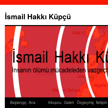
İsmail Hakkı Küpçü
Başlangıç
Ana
ihkupcu
Galeri
Özgeçmiş
İletişim