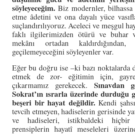
söyleyeceğim.
Biz modernler, bilhassa 
etme âdetini ve ona dayalı yüce vasıf
suçlandırılıyoruz. Aceleci ve meşgul ha
faklı ilgilerimizden ötürü ve buhar 
mekânı ortadan kaldırdığından
geçilemeyeceğini söyleyenler var.
Eğer bu doğru ise –ki bazı noktalarda 
etmek de zor- eğitimin için, gayret
Sınavdan g
çıkarmamız gerekecek.
Sokrat’ın ısrarla üzerinde durduğu 
beşeri bir hayat değildir.
Kendi şahsı
tevcih etmeyen, hadiselerin gerisinde y
ve hadiseleri, istikbaldeki hiçbi
prensiplerin hayatî meseleleri üzeri