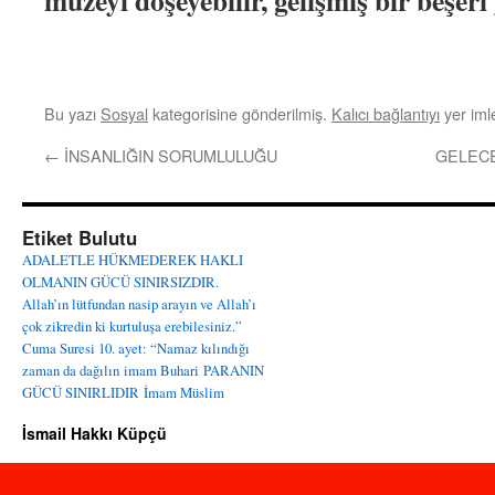
müzeyi döşeyebilir, gelişmiş bir beşer
Bu yazı
Sosyal
kategorisine gönderilmiş.
Kalıcı bağlantıyı
yer imle
←
İNSANLIĞIN SORUMLULUĞU
GELECE
Etiket Bulutu
ADALETLE HÜKMEDEREK HAKLI
OLMANIN GÜCÜ SINIRSIZDIR.
Allah’ın lütfundan nasip arayın ve Allah’ı
çok zikredin ki kurtuluşa erebilesiniz.”
Cuma Suresi 10. ayet: “Namaz kılındığı
zaman da dağılın
imam Buhari
PARANIN
GÜCÜ SINIRLIDIR
İmam Müslim
İsmail Hakkı Küpçü