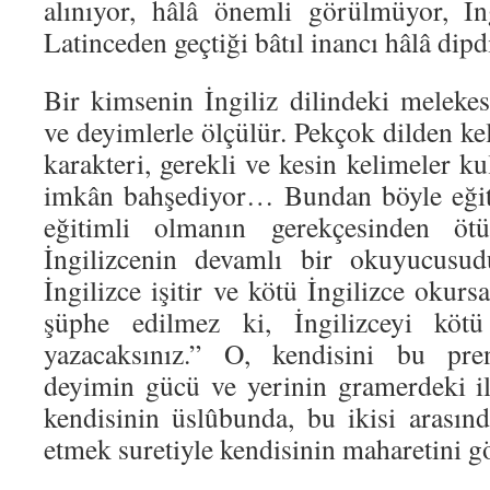
alınıyor, hâlâ önemli görülmüyor, İn
Latinceden geçtiği bâtıl inancı hâlâ dipdi
Bir kimsenin İngiliz dilindeki melekes
ve deyimlerle ölçülür. Pekçok dilden ke
karakteri, gerekli ve kesin kelimeler k
imkân bahşediyor… Bundan böyle eğit
eğitimli olmanın gerekçesinden öt
İngilizcenin devamlı bir okuyucusud
İngilizce işitir ve kötü İngilizce oku
şüphe edilmez ki, İngilizceyi köt
yazacaksınız.” O, kendisini bu pren
deyimin gücü ve yerinin gramerdeki ili
kendisinin üslûbunda, bu ikisi arası
etmek suretiyle kendisinin maharetini gö