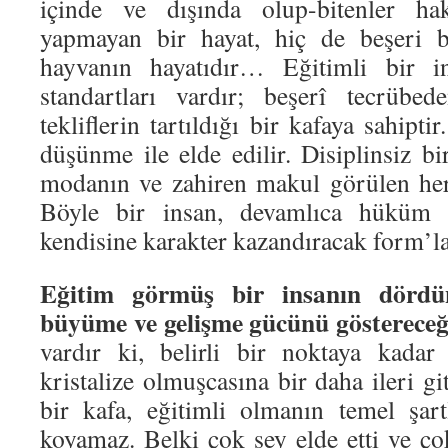
içinde ve dışında olup-bitenler h
yapmayan bir hayat, hiç de beşeri bi
hayvanın hayatıdır… Eğitimli bir in
standartları vardır; beşerî tecrübe
tekliflerin tartıldığı bir kafaya sahipti
düşünme ile elde edilir. Disiplinsiz bir
modanın ve zahiren makul görülen her
Böyle bir insan, devamlıca hüküm 
kendisine karakter kazandıracak form’
Eğitim görmüş bir insanın dördünc
büyüme ve gelişme gücünü gösterece
vardır ki, belirli bir noktaya kadar e
kristalize olmuşcasına bir daha ileri g
bir kafa, eğitimli olmanın temel şart
koyamaz. Belki çok şey elde etti ve ço