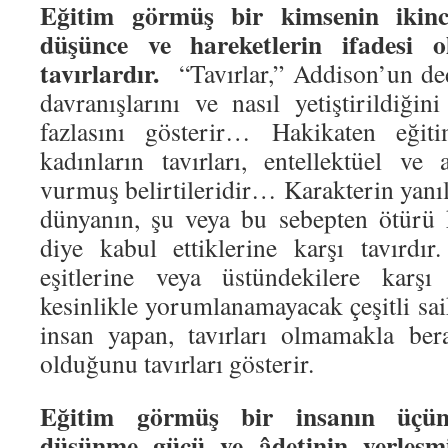
Eğitim görmüş bir kimsenin ikinci 
düşünce ve hareketlerin ifadesi 
tavırlardır.
“Tavırlar,” Addison’un ded
davranışlarını ve nasıl yetiştirildiğin
fazlasını gösterir… Hakikaten eği
kadınların tavırları, entellektüel ve 
vurmuş belirtileridir… Karakterin yanıl
dünyanın, şu veya bu sebepten ötürü 
diye kabul ettiklerine karşı tavırdı
eşitlerine veya üstündekilere karşı 
kesinlikle yorumlanamayacak çeşitli saik
insan yapan, tavırları olmamakla ber
olduğunu tavırları gösterir.
Eğitim görmüş bir insanın üçünc
düşünme gücü ve âdetinin yerleşmi