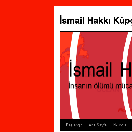
İsmail Hakkı Küp
Başlangıç
Ana Sayfa
ihkupcu