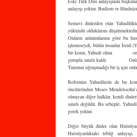
Eski Türk Dini anlayışında başkalar
anlayışı yoktur. Budizm ve Hinduizm 
Semavi dinlerden olan Yahudilikte
yükümlü olduklarını düşünmekted
Onların anlatımlarına göre bu 
işlemeseydi, bütün insanlar İsrail
bir kısmı, Yahudi olma onurunu
gurupla sınırlı kaldı. Onlara gö
Tanrının uğraşmadığı bir iş için onla
Reformist Yahudilerin de bu konu
öncülerinden Moses Mendelssohn’a 
olmayan diğer halklar, kendi dinleri 
sınırlı değildir. Bu sebeple, Yahud
gerek yoktur.
Diğer büyük dinler olan Hıristiy
Hıristiyanlıktaki tebliğ anlayı