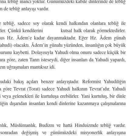
ına tebliğ inancı yoktur. Günümüzdeki kabile dinlerinde de tebliğ
de tebliğ anlayışı vardır.
 tebliğ, sadece soy olarak kendi halkından olanlara tebliğ ile
irler. Çünkü kendilerini kutsal halk olarak görmektedirler.
husus Hz. Âdem’e kadar dayanmaktadır. Eğer Hz. Âdem günah
 (Yahudi) olacaktı. Âdem’in günahı yüzünden, insanlığın çok büyük
 kaybetti. Dolayısıyla Yahudi olma onuru sadece küçük bir
re, zaten Tanrı isteseydi, diğer insanları da Yahudi yapardı,
rın uğraşmaları mantıksız idi.
daki bakış açıları benzer anlayıştadır. Reformist Yahudiliğin
göre Tevrat (Torat) sadece Yahudi halkının Tevrat’ıdır. Yahudi
veya gelenekleri ile kurtuluşa erebilirler. Yani kurtuluş, bir dinle
iliğin dışarıdan insanları kendi dinlerine kazanmaya çalışmalarına
anlık, Müslümanlık, Budizm ve hattâ Hinduizmde tebliğ vardır.
şı, sonradan değişmiş ve günümüzdeki misyonerlik anlayışına