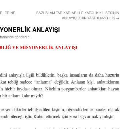
İRLERİNE
BAZI İSLÂM TARİKATLARI İLE KATOLİK KİLİSESİNİN
ANLAYIŞLARINDAKİ BENZERLİK
→
SYONERLİK ANLAYIŞI
tarihinde gönderildi
BLİĞ VE MİSYONERLİK ANLAYIŞI
ini anlayışla ilgili bildiklerini başka insanların da daha huzurlu
kat tebliğ sadece “anlatma” değildir. Anlatan kişi, anlattıklarını
in hiçbir faydası olmaz. Nitekim peygamberler anlattıkları hayatı
n bir anlamı kalır mıydı?
e yeni fikirler tebliğ edilen kişinin, öğrendiklerine paralel olarak
endi bileceği iştir. Kabul ettirmek için zora başvurmak yanlıştır.