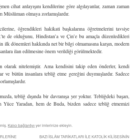
ğmen cihat anlayışını kendilerine göre algılayanlar, zaman zaman
ları Müslüman olmaya zorlamışlardır.
erine, öğrendikleri hakikati başkalarına öğretmelerini tavsiye
ik’te de olduğunu, Hindistan’a ve Çin’e bu amaçla düzenledikleri
in ilk dönemleri hakkında net bir bilgi olmamasına karşın, modern
sanlara ilan edilmesine önem verildiği görülmektedir.
n olarak nitelemiştir. Ama kendisini takip eden önderler, kendi
ışlar ve bütün insanlara tebliğ etme gereğini duymuşlardır. Sadece
orlamışlardır.
da, tebliğ dışında bir davranışa yer yoktur. Tebliğdeki başarı,
em Yüce Yaradan, hem de Buda, bizden sadece tebliğ etmemizi
lmiş.
Kalıcı bağlantıyı
yer imlerinize ekleyin.
İRLERİNE
BAZI İSLÂM TARİKATLARI İLE KATOLİK KİLİSESİNİN