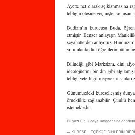
Ayette net olarak açıklanmasına ra
tebliğin ötesine geçmişler ve insan
Budizm’in kurucusu Buda, öğrencil
etmiştir. Benzer anlayışın Manicil
seyahatlerden anlıyoruz. Hinduizm’
yorumlarda dini öğretilerin bütün in
Bilindiği gibi Marksizm, dini afyo
ideolojilerini bir din gibi algılam
tebliği yeterli görmeyerek insanları z
Günümüzdeki küreselleşmiş dünyamız
örneklikle sağlanabilir. Çünkü h
istemektedir.
Bu yazı
Dini
,
Sosyal
kategorisine gönderi
←
KÜRESELLEŞTİKÇE, DİNLERİN BİRB