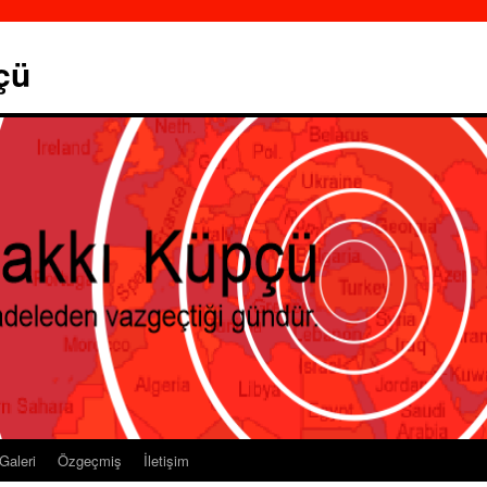
çü
Galeri
Özgeçmiş
İletişim