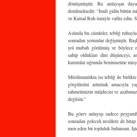
dönüşmüştür. Bu anlayışın daya
denilmektedir: “İmdi gidin bütün mil
ve Kutsal Ruh ismiyle vaftiz edin. S
Aslında bu cümleler, tebliğ ruhuyl
sonradan yorumlar değişmiştir. Başk
yol mubah görülmüş ve böylece mis
sahip oldukları dini düşünceyi, an
kurumlar uğrunda benimsetme misyon
Müslümanlıkta ise tebliğ ile birlikte
görgülerini artırmak amacıyla y
rahmetimizin müjdecisi ve azabımız
değilsin.”
Bu görev anlayışı sadece peygambe
sonradan gelecek nesillere de hitap 
men eden bir topluluk bulunsun. İşte