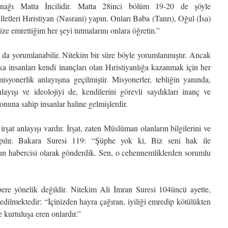
nağı Matta İncilidir. Matta 28inci bölüm 19-20 de şöyle
letleri Hıristiyan (Nasrani) yapın. Onları Baba (Tanrı), Oğul (İsa)
ize emrettiğim her şeyi tutmalarını onlara öğretin.”
a da yorumlanabilir. Nitekim bir süre böyle yorumlanmıştır. Ancak
a insanları kendi inançları olan Hıristiyanlığa kazanmak için her
yonerlik anlayışına geçilmiştir. Misyonerler, tebliğin yanında,
layışı ve ideolojiyi de, kendilerini görevli saydıkları inanç ve
una sahip insanlar haline gelmişlerdir.
 irşat anlayışı vardır. İrşat, zaten Müslüman olanların bilgilerini ve
apılır. Bakara Suresi 119: “Şüphe yok ki, Biz seni hak ile
ın habercisi olarak gönderdik. Sen, o cehennemliklerden sorumlu
re yönelik değildir. Nitekim Ali İmran Suresi 104üncü ayette,
edilmektedir: “İçinizden hayra çağıran, iyiliği emredip kötülükten
 kurtuluşa eren onlardır.”