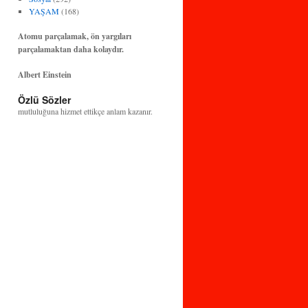
YAŞAM
(168)
Atomu parçalamak, ön yargıları
parçalamaktan daha kolaydır.
Albert Einstein
Bilim ve teknoloji, insanlığın huzuruna ve
Özlü Sözler
mutluluğuna hizmet ettikçe anlam kazanır.