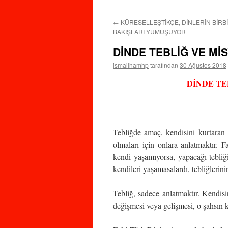
←
KÜRESELLEŞTİKÇE, DİNLERİN BİRB
BAKIŞLARI YUMUŞUYOR
DİNDE TEBLİĞ VE Mİ
ismailhamhp
tarafından
30 Ağustos 2018
DİNDE TE
Tebliğde amaç, kendisini kurtaran d
olmaları için onlara anlatmaktır. Fa
kendi yaşamıyorsa, yapacağı tebliğ
kendileri yaşamasalardı, tebliğlerini
Tebliğ, sadece anlatmaktır. Kendisin
değişmesi veya gelişmesi, o şahsın k