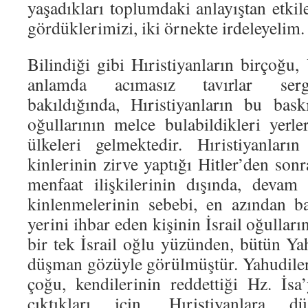
yaşadıkları toplumdaki anlayıştan etki
gördüklerimizi, iki örnekte irdeleyelim.
Bilindiği gibi Hıristiyanların birçoğu,
anlamda acımasız tavırlar sergi
bakıldığında, Hıristiyanların bu bask
oğullarının melce bulabildikleri yerle
ülkeleri gelmektedir. Hıristiyanlar
kinlerinin zirve yaptığı Hitler’den so
menfaat ilişkilerinin dışında, devam
kinlenmelerinin sebebi, en azından ba
yerini ihbar eden kişinin İsrail oğulları
bir tek İsrail oğlu yüzünden, bütün Yah
düşman gözüyle görülmüştür. Yahudileri
çoğu, kendilerinin reddettiği Hz. İsa’
çıktıkları için, Hıristiyanlara dü