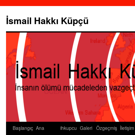
İsmail Hakkı Küpçü
Başlangıç
Ana
ihkupcu
Galeri
Özgeçmiş
İletişim