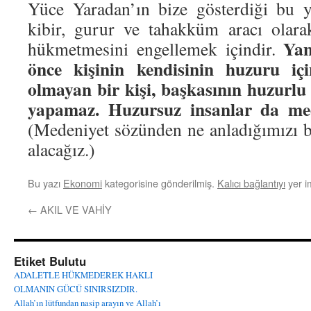
Yüce Yaradan’ın bize gösterdiği bu yo
kibir, gurur ve tahakküm aracı olar
Yan
hükmetmesini engellemek içindir.
önce kişinin kendisinin huzuru iç
olmayan bir kişi, başkasının huzurlu 
yapamaz. Huzursuz insanlar da med
(Medeniyet sözünden ne anladığımızı b
alacağız.)
Bu yazı
Ekonomi
kategorisine gönderilmiş.
Kalıcı bağlantıyı
yer im
←
AKIL VE VAHİY
Etiket Bulutu
ADALETLE HÜKMEDEREK HAKLI
OLMANIN GÜCÜ SINIRSIZDIR.
Allah’ın lütfundan nasip arayın ve Allah’ı