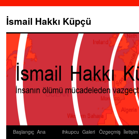
İsmail Hakkı Küpçü
Başlangıç
Ana
ihkupcu
Galeri
Özgeçmiş
İletişim