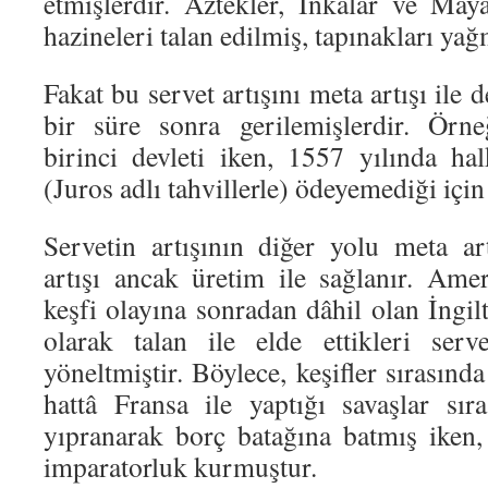
etmişlerdir. Aztekler, İnkalar ve May
hazineleri talan edilmiş, tapınakları yağ
Fakat bu servet artışını meta artışı ile 
bir süre sonra gerilemişlerdir. Örn
birinci devleti iken, 1557 yılında hal
(Juros adlı tahvillerle) ödeyemediği için i
Servetin artışının diğer yolu meta ar
artışı ancak üretim ile sağlanır. Ame
keşfi olayına sonradan dâhil olan İngilt
olarak talan ile elde ettikleri serv
yöneltmiştir. Böylece, keşifler sırasınd
hattâ Fransa ile yaptığı savaşlar sı
yıpranarak borç batağına batmış iken
imparatorluk kurmuştur.