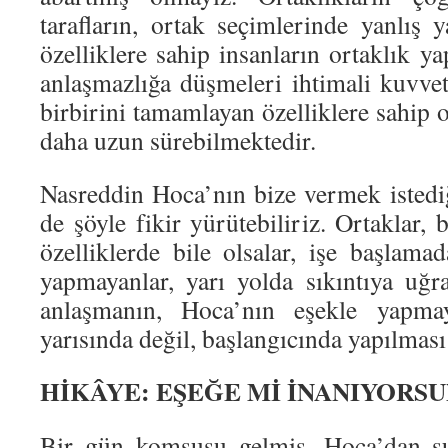
tarafların, ortak seçimlerinde yanlış 
özelliklere sahip insanların ortaklık ya
anlaşmazlığa düşmeleri ihtimali kuvvet
birbirini tamamlayan özelliklere sahip or
daha uzun sürebilmektedir.
Nasreddin Hoca’nın bize vermek istediğ
de şöyle fikir yürütebiliriz. Ortaklar, 
özelliklerde bile olsalar, işe başlama
yapmayanlar, yarı yolda sıkıntıya uğray
anlaşmanın, Hoca’nın eşekle yapmaya
yarısında değil, başlangıcında yapılmas
HİKÂYE: EŞEĞE Mİ İNANIYORSU
Bir gün komşusu gelmiş, Hoca’dan su