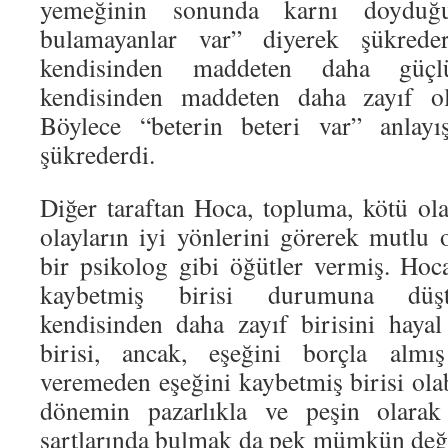
yemeğinin sonunda karnı doyduğ
bulamayanlar var” diyerek şükreder
kendisinden maddeten daha güçlüle
kendisinden maddeten daha zayıf olan
Böylece “beterin beteri var” anlayı
şükrederdi.
Diğer taraftan Hoca, topluma, kötü ola
olayların iyi yönlerini görerek mutlu 
bir psikolog gibi öğütler vermiş. Hoc
kaybetmiş birisi durumuna düş
kendisinden daha zayıf birisini haya
birisi, ancak, eşeğini borçla alm
veremeden eşeğini kaybetmiş birisi olabi
dönemin pazarlıkla ve peşin olarak
şartlarında bulmak da pek mümkün deği