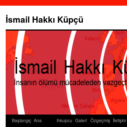
İsmail Hakkı Küpçü
Başlangıç
Ana
ihkupcu
Galeri
Özgeçmiş
İletişim