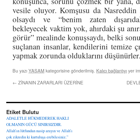
konuşunca, sorunu çözmek bir yana, d
vesile oluyor. Komşusu da Nasreddin 
olsaydı ve “benim zaten dışarıda
bekleyecek vaktim yok, ahırdaki şu anı
görür” mealinde konuşsaydı, belki sonu
suçlanan insanlar, kendilerini temize 
yapmak zorunda olduklarını düşünürler
Bu yazı
YAŞAM
kategorisine gönderilmiş.
Kalıcı bağlantıyı
yer im
←
ZİNANIN ZARARLARI ÜZERİNE
DEVLE
Etiket Bulutu
ADALETLE HÜKMEDEREK HAKLI
OLMANIN GÜCÜ SINIRSIZDIR.
Allah’ın lütfundan nasip arayın ve Allah’ı
çok zikredin ki kurtuluşa erebilesiniz.”