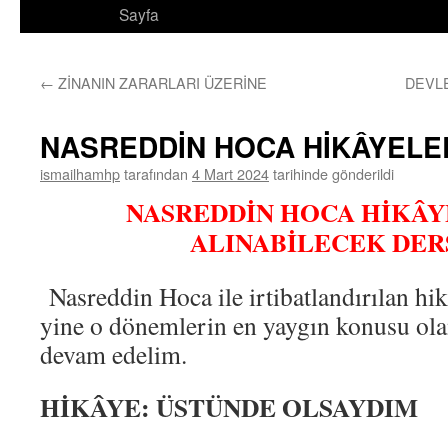
Sayfa
←
ZİNANIN ZARARLARI ÜZERİNE
DEVLE
NASREDDİN HOCA HİKÂYELER
ismailhamhp
tarafından
4 Mart 2024
tarihinde gönderildi
NASREDDİN HOCA HİKÂ
ALINABİLECEK DER
Nasreddin Hoca ile irtibatlandırılan hi
yine o dönemlerin en yaygın konusu olan
devam edelim.
HİKÂYE: ÜSTÜNDE OLSAYDIM