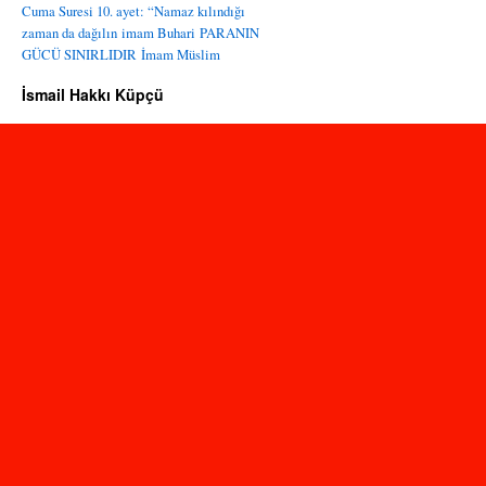
Cuma Suresi 10. ayet: “Namaz kılındığı
zaman da dağılın
imam Buhari
PARANIN
GÜCÜ SINIRLIDIR
İmam Müslim
İsmail Hakkı Küpçü