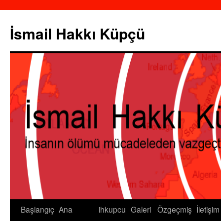
İsmail Hakkı Küpçü
Başlangıç
Ana
ihkupcu
Galeri
Özgeçmiş
İletişim