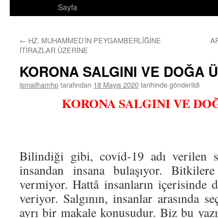
Sayfa
←
HZ. MUHAMMED’İN PEYGAMBERLİĞİNE
A
İTİRAZLAR ÜZERİNE
KORONA SALGINI VE DOĞA 
ismailhamhp
tarafından
18 Mayıs 2020
tarihinde gönderildi
KORONA SALGINI VE DO
Bilindiği gibi, covid-19 adı verilen s
insandan insana bulaşıyor. Bitkiler
vermiyor. Hattâ insanların içerisinde 
veriyor. Salgının, insanlar arasında s
ayrı bir makale konusudur. Biz bu yazım