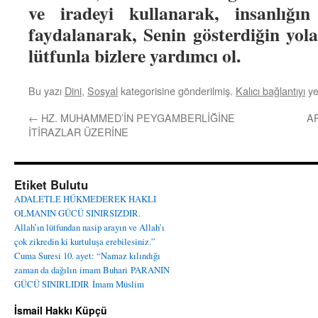
ve iradeyi kullanarak, insanlığın
faydalanarak, Senin gösterdiğin yola
lütfunla bizlere yardımcı ol.
Bu yazı
Dini
,
Sosyal
kategorisine gönderilmiş.
Kalıcı bağlantıyı
ye
←
HZ. MUHAMMED’İN PEYGAMBERLİĞİNE
A
İTİRAZLAR ÜZERİNE
Etiket Bulutu
ADALETLE HÜKMEDEREK HAKLI
OLMANIN GÜCÜ SINIRSIZDIR.
Allah’ın lütfundan nasip arayın ve Allah’ı
çok zikredin ki kurtuluşa erebilesiniz.”
Cuma Suresi 10. ayet: “Namaz kılındığı
zaman da dağılın
imam Buhari
PARANIN
GÜCÜ SINIRLIDIR
İmam Müslim
İsmail Hakkı Küpçü