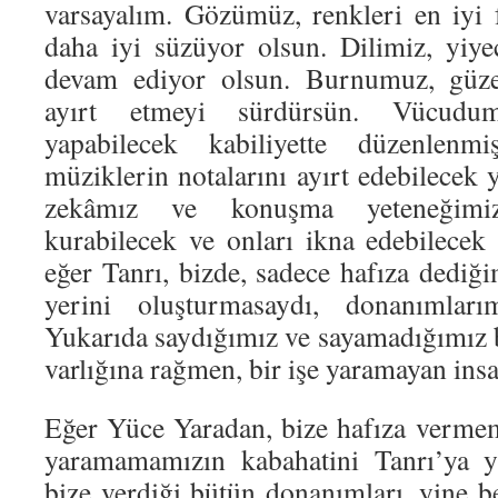
varsayalım. Gözümüz, renkleri en iyi
daha iyi süzüyor olsun. Dilimiz, yiye
devam ediyor olsun. Burnumuz, güzel
ayırt etmeyi sürdürsün. Vücudumu
yapabilecek kabiliyette düzenlenm
müziklerin notalarını ayırt edebilecek 
zekâmız ve konuşma yeteneğimiz,
kurabilecek ve onları ikna edebilece
eğer Tanrı, bizde, sadece hafıza dediğ
yerini oluşturmasaydı, donanımlar
Yukarıda saydığımız ve sayamadığımız 
varlığına rağmen, bir işe yaramayan in
Eğer Yüce Yaradan, bize hafıza vermemi
yaramamamızın kabahatini Tanrı’ya yü
bize verdiği bütün donanımları, yine 