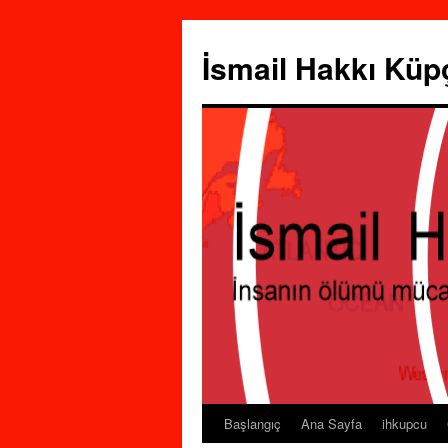
İsmail Hakkı Küp
Başlangıç
Ana Sayfa
ihkupcu