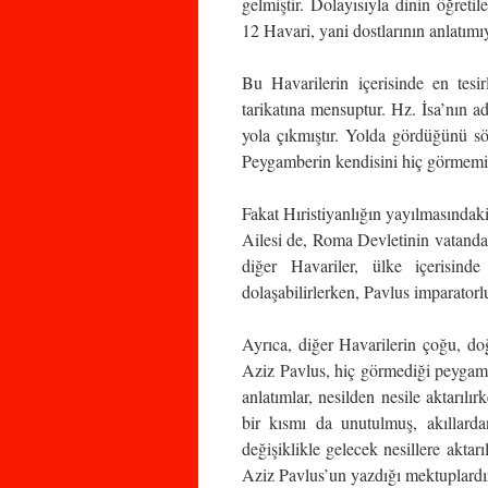
gelmiştir. Dolayısıyla dinin öğreti
12 Havari, yani dostlarının anlatımı
Bu Havarilerin içerisinde en tesi
tarikatına mensuptur. Hz. İsa’nın 
yola çıkmıştır. Yolda gördüğünü söy
Peygamberin kendisini hiç görmemi
Fakat Hıristiyanlığın yayılmasındak
Ailesi de, Roma Devletinin vatandaş
diğer Havariler, ülke içerisind
dolaşabilirlerken, Pavlus imparatorl
Ayrıca, diğer Havarilerin çoğu, doğ
Aziz Pavlus, hiç görmediği peygamb
anlatımlar, nesilden nesile aktarılır
bir kısmı da unutulmuş, akıllard
değişiklikle gelecek nesillere aktarı
Aziz Pavlus’un yazdığı mektuplardı