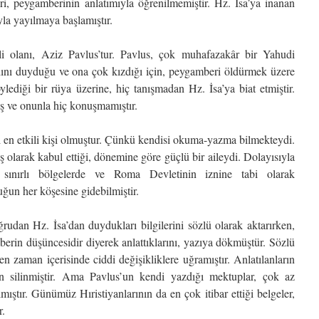
leri, peygamberinin anlatımıyla öğrenilmemiştir. Hz. İsa’ya inanan
yla yayılmaya başlamıştır.
rli olanı, Aziz Pavlus’tur. Pavlus, çok muhafazakâr bir Yahudi
adını duyduğu ve ona çok kızdığı için, peygamberi öldürmek üzere
lediği bir rüya üzerine, hiç tanışmadan Hz. İsa’ya biat etmiştir.
ş ve onunla hiç konuşmamıştır.
i en etkili kişi olmuştur. Çünkü kendisi okuma-yazma bilmekteydi.
 olarak kabul ettiği, dönemine göre güçlü bir aileydi. Dolayısıyla
e sınırlı bölgelerde ve Roma Devletinin iznine tabi olarak
uğun her köşesine gidebilmiştir.
rudan Hz. İsa’dan duydukları bilgilerini sözlü olarak aktarırken,
erin düşüncesidir diyerek anlattıklarını, yazıya dökmüştür. Sözlü
ken zaman içerisinde ciddi değişikliklere uğramıştır. Anlatılanların
an silinmiştir. Ama Pavlus’un kendi yazdığı mektuplar, çok az
lmıştır. Günümüz Hıristiyanlarının da en çok itibar ettiği belgeler,
r.