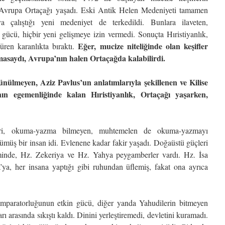
n Avrupa Ortaçağı yaşadı. Eski Antik Helen Medeniyeti tamamen
a çalıştığı yeni medeniyet de terkedildi. Bunlara ilaveten,
n gücü, hiçbir yeni gelişmeye izin vermedi. Sonuçta Hıristiyanlık,
Eğer, mucize niteliğinde olan keşifler
üren karanlıkta bıraktı.
ılmasaydı, Avrupa’nın halen Ortaçağda kalabilirdi.
ünülmeyen, Aziz Pavlus’un anlatımlarıyla şekillenen ve Kilise
nın egemenliğinde kalan Hıristiyanlık, Ortaçağı yaşarken,
ri, okuma-yazma bilmeyen, muhtemelen de okuma-yazmayı
müş bir insan idi. Evlenene kadar fakir yaşadı. Doğaüstü güçleri
minde, Hz. Zekeriya ve Hz. Yahya peygamberler vardı. Hz. İsa
a’ya, her insana yaptığı gibi ruhundan üflemiş, fakat ona ayrıca
İmparatorluğunun etkin gücü, diğer yanda Yahudilerin bitmeyen
ı arasında sıkıştı kaldı. Dinini yerleştiremedi, devletini kuramadı.