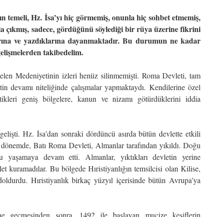
nın temeli, Hz. İsa’yı hiç görmemiş, onunla hiç sohbet etmemiş,
a çıkmış, sadece, gördüğünü söylediği bir rüya üzerine fikrini
klarına ve yazdıklarına dayanmaktadır. Bu durumun ne kadar
gelişmelerden takibedelim.
elen Medeniyetinin izleri henüz silinmemişti. Roma Devleti, tam
in devamı niteliğinde çalışmalar yapmaktaydı. Kendilerine özel
ettikleri geniş bölgelere, kanun ve nizamı götürdüklerini iddia
elişti. Hz. İsa’dan sonraki dördüncü asırda bütün devlette etkili
u dönemde, Batı Roma Devleti, Almanlar tarafından yıkıldı. Doğu
 yaşamaya devam etti. Almanlar, yıktıkları devletin yerine
et kuramadılar. Bu bölgede Hıristiyanlığın temsilcisi olan Kilise,
ldurdu. Hıristiyanlık birkaç yüzyıl içerisinde bütün Avrupa’ya
ne geçmesinden sonra, 1492 ile başlayan mucize keşiflerin