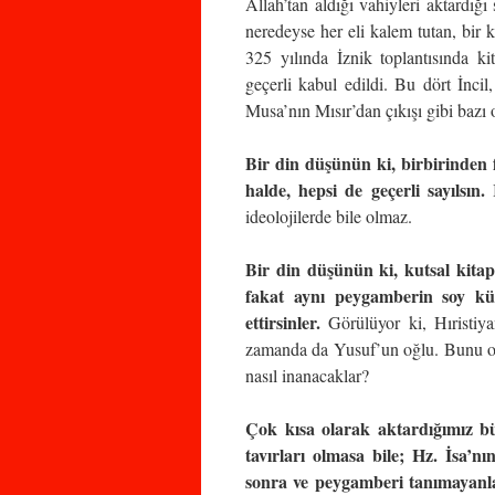
Allah’tan aldığı vahiyleri aktardığı
neredeyse her eli kalem tutan, bir k
325 yılında İznik toplantısında ki
geçerli kabul edildi. Bu dört İncil,
Musa’nın Mısır’dan çıkışı gibi bazı o
Bir din düşünün ki, birbirinden f
halde, hepsi de geçerli sayılsın.
B
ideolojilerde bile olmaz.
Bir din düşünün ki, kutsal kitap
fakat aynı peygamberin soy k
ettirsinler.
Görülüyor ki, Hıristiy
zamanda da Yusuf’un oğlu. Bunu oku
nasıl inanacaklar?
Çok kısa olarak aktardığımız b
tavırları olmasa bile; Hz. İsa’n
sonra ve peygamberi tanımayanlar