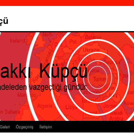
çü
Galeri
Özgeçmiş
İletişim