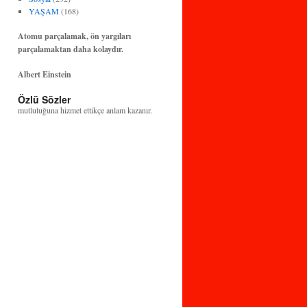
YAŞAM
(168)
Atomu parçalamak, ön yargıları
parçalamaktan daha kolaydır.
Albert Einstein
Bilim ve teknoloji, insanlığın huzuruna ve
Özlü Sözler
mutluluğuna hizmet ettikçe anlam kazanır.