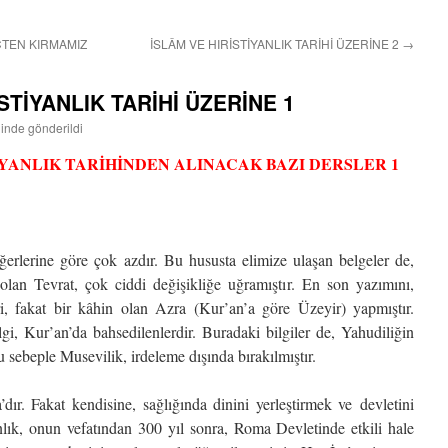
ÇTEN KIRMAMIZ
İSLÂM VE HIRİSTİYANLIK TARİHİ ÜZERİNE 2
→
İSTİYANLIK TARİHİ ÜZERİNE 1
hinde gönderildi
İYANLIK TARİHİNDEN ALINACAK BAZI DERSLER 1
iğerlerine göre çok azdır. Bu hususta elimize ulaşan belgeler de,
ı olan Tevrat, çok ciddi değişikliğe uğramıştır. En son yazımını,
ri, fakat bir kâhin olan Azra (Kur’an’a göre Üzeyir) yapmıştır.
i, Kur’an’da bahsedilenlerdir. Buradaki bilgiler de, Yahudiliğin
Bu sebeple Musevilik, irdeleme dışında bırakılmıştır.
’dır. Fakat kendisine, sağlığında dinini yerleştirmek ve devletini
nlık, onun vefatından 300 yıl sonra, Roma Devletinde etkili hale