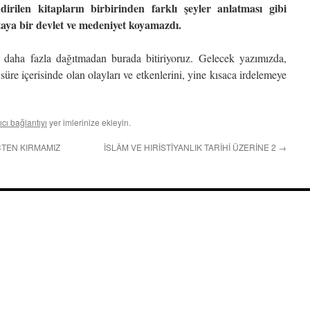
irilen kitapların birbirinden farklı şeyler anlatması gibi
rtaya bir devlet ve medeniyet koyamazdı.
rı daha fazla dağıtmadan burada bitiriyoruz. Gelecek yazımızda,
üre içerisinde olan olayları ve etkenlerini, yine kısaca irdelemeye
ıcı bağlantıyı
yer imlerinize ekleyin.
ÇTEN KIRMAMIZ
İSLÂM VE HIRİSTİYANLIK TARİHİ ÜZERİNE 2
→