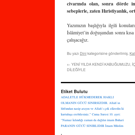
civarında olan, sonra dörde ind
sebeplerle, zaten Hıristiyanlık, o
Yazımızın başlığıyla ilgili konula
İslâmiyet’in doğuşundan sonra kısa s
çalışacağız.
Bu yazı
Dini
kategorisine gönderilmiş.
Kal
←
YENİ YILDA KENDİ KABUĞUMUZU, İ
DİLEĞİYLE
Etiket Bulutu
ADALETLE HÜKMEDEREK HAKLI
OLMANIN GÜCÜ SINIRSIZDIR.
Allah’ın
lütfundan nasip arayın ve Allah’ı çok zikredin ki
kurtuluşa erebilesiniz.”
Cuma Suresi 10. ayet:
“Namaz kılındığı zaman da dağılın
imam Buhari
PARANIN GÜCÜ SINIRLIDIR
İmam Müslim