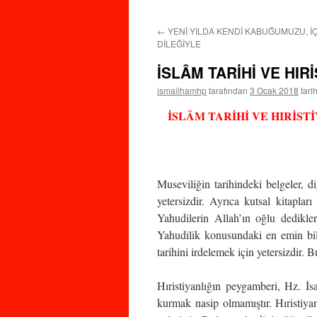
←
YENİ YILDA KENDİ KABUĞUMUZU, İ
DİLEĞİYLE
İSLÂM TARİHİ VE HIR
ismailhamhp
tarafından
3 Ocak 2018
tari
İSLÂM TARİHİ VE HIRİST
Museviliğin tarihindeki belgeler, d
yetersizdir. Ayrıca kutsal kitaplar
Yahudilerin Allah’ın oğlu dedikle
Yahudilik konusundaki en emin bilg
tarihini irdelemek için yetersizdir. 
Hıristiyanlığın peygamberi, Hz. İsa
kurmak nasip olmamıştır. Hıristiya