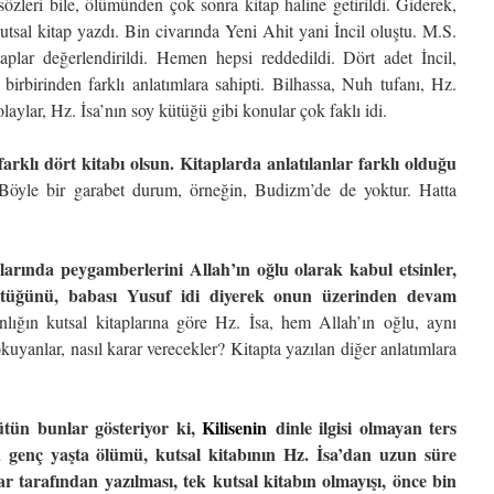
 sözleri bile, ölümünden çok sonra kitap haline getirildi. Giderek,
utsal kitap yazdı. Bin civarında Yeni Ahit yani İncil oluştu. M.S.
taplar değerlendirildi. Hemen hepsi reddedildi. Dört adet İncil,
 birbirinden farklı anlatımlara sahipti. Bilhassa, Nuh tufanı, Hz.
laylar, Hz. İsa’nın soy kütüğü gibi konular çok faklı idi.
arklı dört kitabı olsun. Kitaplarda anlatılanlar farklı olduğu
öyle bir garabet durum, örneğin, Budizm’de de yoktur. Hatta
larında peygamberlerini Allah’ın oğlu olarak kabul etsinler,
ütüğünü, babası Yusuf idi diyerek onun üzerinden devam
anlığın kutsal kitaplarına göre Hz. İsa, hem Allah’ın oğlu, aynı
yanlar, nasıl karar verecekler? Kitapta yazılan diğer anlatımlara
ütün bunlar gösteriyor ki,
Kilisenin
dinle ilgisi olmayan ters
ın genç yaşta ölümü, kutsal kitabının Hz. İsa’dan uzun süre
 tarafından yazılması, tek kutsal kitabın olmayışı, önce bin