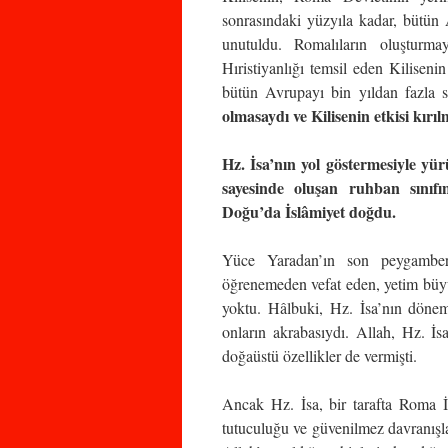
sonrasındaki yüzyıla kadar, bütü
unutuldu. Romalıların oluşturmay
Hıristiyanlığı temsil eden Kiliseni
bütün Avrupayı bin yıldan fazla s
olmasaydı ve Kilisenin etkisi kır
Hz. İsa’nın yol göstermesiyle yür
sayesinde oluşan ruhban sınıfı
Doğu’da İslâmiyet doğdu.
Yüce Yaradan’ın son peygambe
öğrenemeden vefat eden, yetim büyü
yoktu. Hâlbuki, Hz. İsa’nın döne
onların akrabasıydı. Allah, Hz. İs
doğaüstü özellikler de vermişti.
Ancak Hz. İsa, bir tarafta Roma 
tutuculuğu ve güvenilmez davranışlar