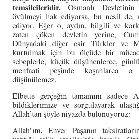
temsilcileridir.
Osmanlı Devletinin 
övülmeyi hak ediyorsa, bu nesil de, a
ediyor. Eğer o, aydın, bilgili ve kor
zaten çöken devletin yerine, Cumh
Dünyadaki diğer esir Türkler ve Mü
kurtulmak için bu ölçüde bir mücad
sebeplerle; küçük düşünenlerce, günl
menfaati peşinde koşanlarca o n
düşünülemez.
Elbette gerçeğin tamamını sadece Al
bildiklerimize ve sorgulayarak ulaşt
Allah’tan şöyle niyazda bulunuyoruz:
Allah’ım, Enver Paşanın taksiratların