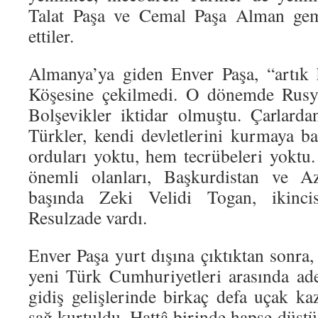
Talat Paşa ve Cemal Paşa Alman gemi
ettiler.
Almanya’ya giden Enver Paşa, “artık 
Köşesine çekilmedi. O dönemde Rusya
Bolşevikler iktidar olmuştu. Çarlard
Türkler, kendi devletlerini kurmaya 
orduları yoktu, hem tecrübeleri yoktu
önemli olanları, Başkurdistan ve Az
başında Zeki Velidi Togan, ikin
Resulzade vardı.
Enver Paşa yurt dışına çıktıktan sonr
yeni Türk Cumhuriyetleri arasında a
gidiş gelişlerinde birkaç defa uçak ka
sağ kurtuldu. Hattâ birinde hapse düştü