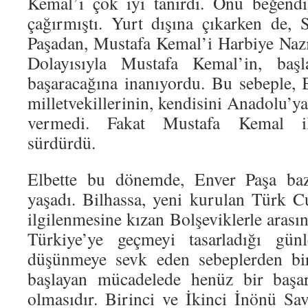
Kemal’i çok iyi tanırdı. Onu beğendi
çağırmıştı. Yurt dışına çıkarken de,
Paşadan, Mustafa Kemal’i Harbiye Nazır
Dolayısıyla Mustafa Kemal’in, başl
başaracağına inanıyordu. Bu sebeple, B
milletvekillerinin, kendisini Anadolu’ya
vermedi. Fakat Mustafa Kemal il
sürdürdü.
Elbette bu dönemde, Enver Paşa bazı
yaşadı. Bilhassa, yeni kurulan Türk C
ilgilenmesine kızan Bolşeviklerle arası
Türkiye’ye geçmeyi tasarladığı gü
düşünmeye sevk eden sebeplerden bi
başlayan mücadelede henüz bir başar
olmasıdır. Birinci ve İkinci İnönü Sav