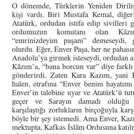
O dönemde, Türklerin Yeniden Diriliş
kişi vardı. Biri Mustafa Kemal, diğer
Atatürk, ordudan istifa edip sivilleri 
ordumuzun komutanı olan Kâzı
“emrinizdeyim paşam” demeseydi, g
olurdu. Eğer, Enver Paşa, her ne pahası
Anadolu’ya girmek isteseydi, ordudan a
Kâzım’a, “bana borcun var” diye farklı
gönderirdi. Zaten Kara Kazım, yani 
halen, etrafına “Enver benim hayatımı
Enver’in talebine uyar ve Atatürk’ü tut
geçer ve Sarayın damadı olduğu 
karşılaştığı zorlukların birçoğuyla kar
böyle bir şey istemedi. Ama Enver, Kaz
mektupta, Kafkas İslâm Ordusuna katı