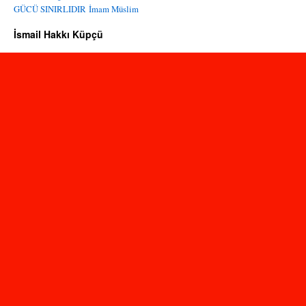
GÜCÜ SINIRLIDIR
İmam Müslim
İsmail Hakkı Küpçü