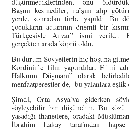
düşünmediklerinden, onu öldürdükl
Başını kesmediler, na’şını alıp götü
yerde, sonradan türbe yapıldı. Bu d
çocukların adlarının önemli bir kısm
Türkçesiyle Anvar” ismi verildi. 
gerçekten arada köprü oldu.
Bu durum Sovyetlerin hiç hoşuna gitmed
Kordinin’e film yaptırdılar. Filmi a
Halkının Düşmanı” olarak belirledil
menfaatperestler de, bu yalanlara eşlik e
Şimdi, Orta Asya’ya giderken söyl
söyleyebilir bir düşünelim. Bu sözü 
yaşadığı ihanetlere, oradaki Müslüma
İbrahim Lakay tarafından hapse 