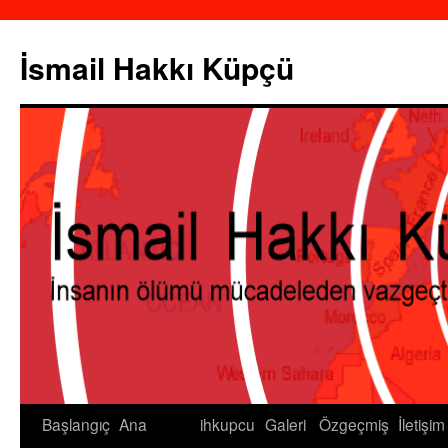
İsmail Hakkı Küpçü
Başlangıç
Ana
ihkupcu
Galeri
Özgeçmiş
İletişim