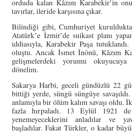
orduda kalan Kâzım Karabekir’in onu
tavırlar, ileride karşısına çıkar.
Bilindiği gibi, Cumhuriyet kuruldukt
Atatürk’e İzmir’de suikast planı yapa
iddiasıyla, Karabekir Paşa tutuklandı.
oluştu. Ancak İsmet İnönü, Kâzım Kar
gelişmelerdeki yorumu okuyucuya
dönelim.
Sakarya Harbi, geceli gündüzlü 22 gü
bittiği yerde, süngü süngüye savaşıldı
anlamıyla bir ölüm kalım savaşı oldu. İki
fazla hırpaladı. 13 Eylül 1921 de 
yenemeyeceklerini anladılar ve ya
başladılar. Fakat Türkler, o kadar büy