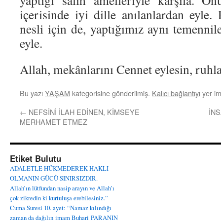
yaptığı salih amelleriyle karşıla. Onu
içerisinde iyi dille anılanlardan eyle
nesli için de, yaptığımız aynı temennile
eyle.
Allah, mekânlarını Cennet eylesin, ruhla
Bu yazı
YAŞAM
kategorisine gönderilmiş.
Kalıcı bağlantıyı
yer im
←
NEFSİNİ İLAH EDİNEN, KİMSEYE
İN
MERHAMET ETMEZ
Etiket Bulutu
ADALETLE HÜKMEDEREK HAKLI
OLMANIN GÜCÜ SINIRSIZDIR.
Allah’ın lütfundan nasip arayın ve Allah’ı
çok zikredin ki kurtuluşa erebilesiniz.”
Cuma Suresi 10. ayet: “Namaz kılındığı
zaman da dağılın
imam Buhari
PARANIN