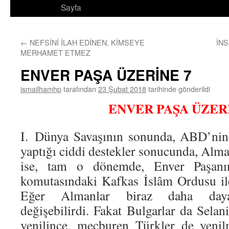
Sayfa
←
NEFSİNİ İLAH EDİNEN, KİMSEYE
İN
MERHAMET ETMEZ
ENVER PAŞA ÜZERİNE 7
ismailhamhp
tarafından
23 Şubat 2018
tarihinde gönderildi
ENVER PAŞA ÜZER
I.
Dünya Savaşının sonunda, ABD’nin İ
yaptığı ciddi destekler sonucunda, Alman
ise, tam o dönemde, Enver Paşanı
komutasındaki Kafkas İslâm Ordusu il
Eğer Almanlar biraz daha dayan
değişebilirdi. Fakat Bulgarlar da Selani
yenilince, mecburen Türkler de yenil