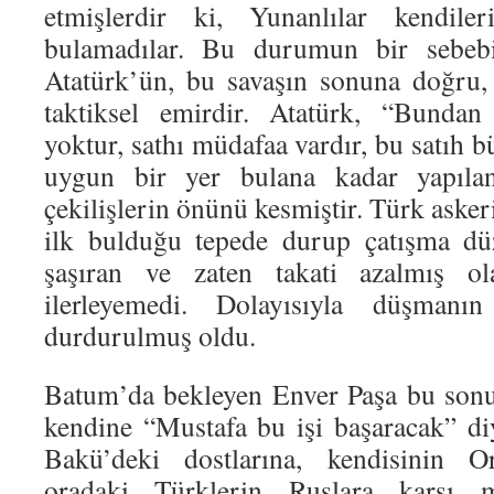
etmişlerdir ki, Yunanlılar kendiler
bulamadılar. Bu durumun bir sebeb
Atatürk’ün, bu savaşın sonuna doğru, 
taktiksel emirdir. Atatürk, “Bundan
yoktur, sathı müdafaa vardır, bu satıh b
uygun bir yer bulana kadar yapıla
çekilişlerin önünü kesmiştir. Türk asker
ilk bulduğu tepede durup çatışma dü
şaşıran ve zaten takati azalmış o
ilerleyemedi. Dolayısıyla düşmanın 
durdurulmuş oldu.
Batum’da bekleyen Enver Paşa bu sonu
kendine “Mustafa bu işi başaracak” d
Bakü’deki dostlarına, kendisinin O
oradaki Türklerin Ruslara karşı m