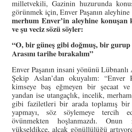
milletvekili, Gazinin huzurunda konu
görünmek için, Enver Paşanın aleyhine 
merhum Enver’in aleyhine konuşan ki
ve şu veciz sözü söyler:
“O, bir güneş gibi doğmuş, bir gurup 
Arasını tarihe bırakalım”
Enver Paşanın insani yönünü Lübnanlı
Şekip Aslan’dan okuyalım: “Enver Pa
kimseye baş eğmeyen bir şecaat ve 
yandan ise utangaçlık, incelik, merham
gibi faziletleri bir arada toplamış bir 
yapmayı, söz söylemeye tercih e
övünmekten hoşlanmazdı. Onun 
yükseldikçe, alçak gönüllülüğü artıyor