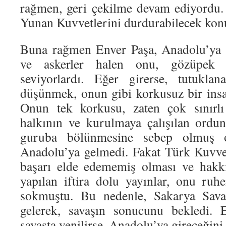
rağmen, geri çekilme devam ediyordu
Yunan Kuvvetlerini durdurabilecek kon
Buna rağmen Enver Paşa, Anadolu’ya 
ve askerler halen onu, gözüpek 
seviyorlardı. Eğer girerse, tutukla
düşünmek, onun gibi korkusuz bir insa
Onun tek korkusu, zaten çok sınırl
halkının ve kurulmaya çalışılan ordun
guruba bölünmesine sebep olmuş o
Anadolu’ya gelmedi. Fakat Türk Kuvvet
başarı elde edememiş olması ve hakkı
yapılan iftira dolu yayınlar, onu ruh
sokmuştu. Bu nedenle, Sakarya Savaş
gelerek, savaşın sonucunu bekledi.
savaşta yenilirse, Anadolu’ya gireceğini 