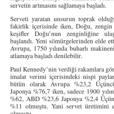
servetin artmasını sağlamaya başladı.
Serveti yaratan unsurun toprak oldu
fakirlik içerisinde iken, Doğu, zengin
keşifler Doğu’nun zenginliğine ul
başlandı. Yeni sömürgelerinden elde etti
Avrupa, 1750 yılında buharlı makineni
atlamaya başladı denilebilir.
Paul Kennedy’nin verdiği rakamlara gör
imalat verimi içerisindeki nispi payla
bütün olarak Avrupa %23,2 Üçünc
Japonya %76,7 iken, sadece 1900 yılı
%62, ABD %23,6 Japonya %2,4 Üçünc
%11 olmuştu. Yani servet üretimini e
olmuştu.