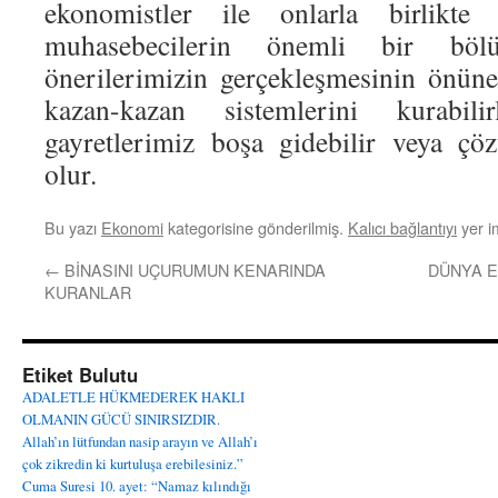
ekonomistler ile onlarla birlikte 
muhasebecilerin önemli bir bö
önerilerimizin gerçekleşmesinin önüne
kazan-kazan sistemlerini kurabili
gayretlerimiz boşa gidebilir veya çö
olur.
Bu yazı
Ekonomi
kategorisine gönderilmiş.
Kalıcı bağlantıyı
yer im
←
BİNASINI UÇURUMUN KENARINDA
DÜNYA 
KURANLAR
Etiket Bulutu
ADALETLE HÜKMEDEREK HAKLI
OLMANIN GÜCÜ SINIRSIZDIR.
Allah’ın lütfundan nasip arayın ve Allah’ı
çok zikredin ki kurtuluşa erebilesiniz.”
Cuma Suresi 10. ayet: “Namaz kılındığı