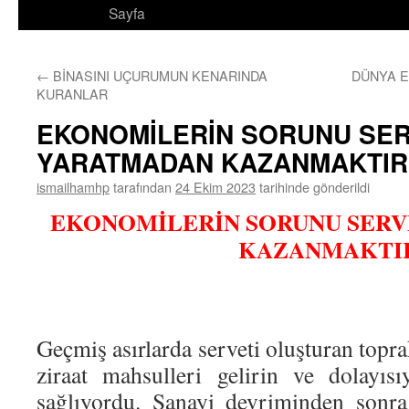
Sayfa
←
BİNASINI UÇURUMUN KENARINDA
DÜNYA 
KURANLAR
EKONOMİLERİN SORUNU SE
YARATMADAN KAZANMAKTIR
ismailhamhp
tarafından
24 Ekim 2023
tarihinde gönderildi
EKONOMİLERİN SORUNU SER
KAZANMAKTI
Geçmiş asırlarda serveti oluşturan topra
ziraat mahsulleri gelirin ve dolayısı
sağlıyordu. Sanayi devriminden sonra