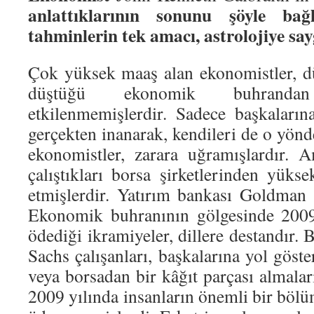
anlattıklarının sonunu şöyle bağ
tahminlerin tek amacı, astrolojiye sa
Çok yüksek maaş alan ekonomistler, dü
düştüğü ekonomik buhrand
etkilenmemişlerdir. Sadece başkalarına
gerçekten inanarak, kendileri de o yönd
ekonomistler, zarara uğramışlardır. 
çalıştıkları borsa şirketlerinden yü
etmişlerdir. Yatırım bankası Goldman
Ekonomik buhranının gölgesinde 2009 
ödediği ikramiyeler, dillere destandır. 
Sachs çalışanları, başkalarına yol göste
veya borsadan bir kâğıt parçası almala
2009 yılında insanların önemli bir bölüm