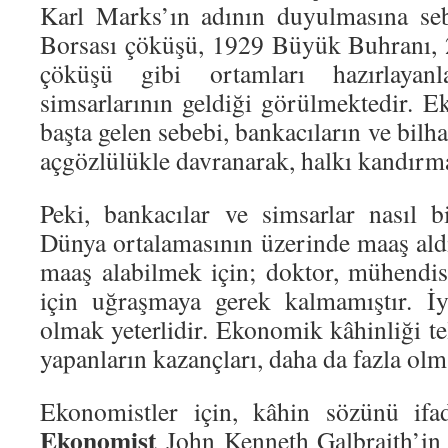
Karl Marks’ın adının duyulmasına se
Borsası çöküşü, 1929 Büyük Buhranı,
çöküşü gibi ortamları hazırlayanl
simsarlarının geldiği görülmektedir. 
başta gelen sebebi, bankacıların ve bilh
açgözlülükle davranarak, halkı kandırma
Peki, bankacılar ve simsarlar nasıl bi
Dünya ortalamasının üzerinde maaş aldı
maaş alabilmek için; doktor, mühendi
için uğraşmaya gerek kalmamıştır. İ
olmak yeterlidir. Ekonomik kâhinliği tel
yapanların kazançları, daha da fazla olm
Ekonomistler için, kâhin sözünü ifa
Ekonomist
John Kenneth Galbraith’in 