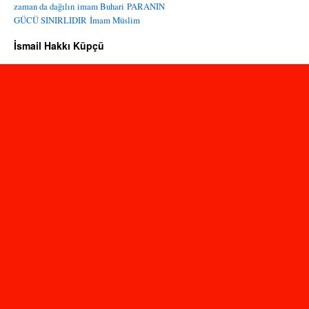
zaman da dağılın
imam Buhari
PARANIN
GÜCÜ SINIRLIDIR
İmam Müslim
İsmail Hakkı Küpçü