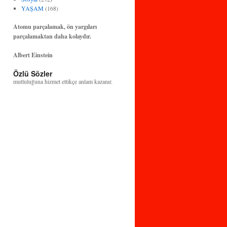
YAŞAM
(168)
Atomu parçalamak, ön yargıları
parçalamaktan daha kolaydır.
Albert Einstein
Özlü Sözler
Bilim ve teknoloji, insanlığın huzuruna ve
mutluluğuna hizmet ettikçe anlam kazanır.