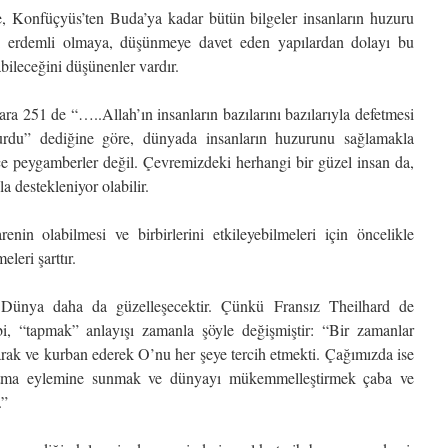
e, Konfüçyüs’ten Buda’ya kadar bütün bilgeler insanların huzuru
nları erdemli olmaya, düşünmeye davet eden yapılardan dolayı bu
bileceğini düşünenler vardır.
ra 251 de “…..Allah’ın insanların bazılarını bazılarıyla defetmesi
rdu” dediğine göre, dünyada insanların huzurunu sağlamakla
ece peygamberler değil. Çevremizdeki herhangi bir güzel insan da,
a destekleniyor olabilir.
renin olabilmesi ve birbirlerini etkileyebilmeleri için öncelikle
leri şarttır.
a Dünya daha da güzelleşecektir. Çünkü Fransız Theilhard de
i, “tapmak” anlayışı zamanla şöyle değişmiştir: “Bir zamanlar
arak ve kurban ederek O’nu her şeye tercih etmekti. Çağımızda ise
atma eylemine sunmak ve dünyayı mükemmelleştirmek çaba ve
.”