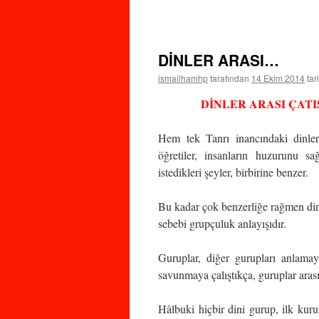
DİNLER ARASI…
ismailhamhp
tarafından
14 Ekim 2014
tar
DİNLER ARASI ÇAT
Hem tek Tanrı inancındaki dinle
öğretiler, insanların huzurunu s
istedikleri şeyler, birbirine benzer.
Bu kadar çok benzerliğe rağmen dini
sebebi grupçuluk anlayışıdır.
Guruplar, diğer gurupları anlamay
savunmaya çalıştıkça, guruplar aras
Hâlbuki hiçbir dini gurup, ilk kurul