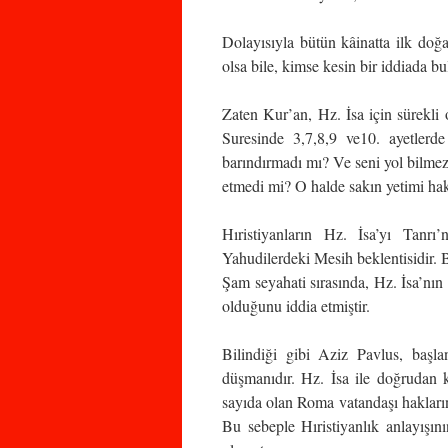
Dolayısıyla bütün kâinatta ilk doğa
olsa bile, kimse kesin bir iddiada b
Zaten Kur’an, Hz. İsa için sürek
Suresinde 3,7,8,9 ve10. ayetler
barındırmadı mı? Ve seni yol bilmez
etmedi mi? O halde sakın yetimi haki
Hıristiyanların Hz. İsa’yı Tanrı
Yahudilerdeki Mesih beklentisidir. B
Şam seyahati sırasında, Hz. İsa’nın
olduğunu iddia etmiştir.
Bilindiği gibi Aziz Pavlus, başla
düşmanıdır. Hz. İsa ile doğrudan k
sayıda olan Roma vatandaşı hakları
Bu sebeple Hıristiyanlık anlayışın