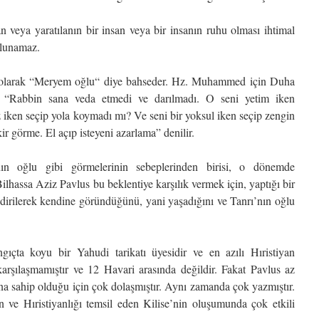
n veya yaratılanın bir insan veya bir insanın ruhu olması ihtimal
ulunamaz.
li olarak “Meryem oğlu“ diye bahseder. Hz. Muhammed için Duha
de “Rabbin sana veda etmedi ve darılmadı. O seni yetim iken
 iken seçip yola koymadı mı? Ve seni bir yoksul iken seçip zengin
r görme. El açıp isteyeni azarlama” denilir.
’nın oğlu gibi görmelerinin sebeplerinden birisi, o dönemde
ilhassa Aziz Pavlus bu beklentiye karşılık vermek için, yaptığı bir
 dirilerek kendine göründüğünü, yani yaşadığını ve Tanrı’nın oğlu
ngıçta koyu bir Yahudi tarikatı üyesidir ve en azılı Hıristiyan
arşılaşmamıştır ve 12 Havari arasında değildir. Fakat Pavlus az
na sahip olduğu için çok dolaşmıştır. Aynı zamanda çok yazmıştır.
ın ve Hıristiyanlığı temsil eden Kilise’nin oluşumunda çok etkili