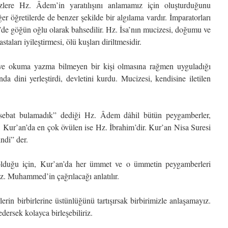
zlere Hz. Âdem’in yaratılışını anlamamız için oluşturduğunu
er öğretilerde de benzer şekilde bir algılama vardır. İmparatorları
’de göğün oğlu olarak bahsedilir. Hz. İsa’nın mucizesi, doğumu ve
taları iyileştirmesi, ölü kuşları diriltmesidir.
 okuma yazma bilmeyen bir kişi olmasına rağmen uyguladığı
ğında dini yerleştirdi, devletini kurdu. Mucizesi, kendisine iletilen
 sebat bulamadık” dediği Hz. Âdem dâhil bütün peygamberler,
ır. Kur’an’da en çok övülen ise Hz. İbrahim’dir. Kur’an Nisa Suresi
ndi” der.
uğu için, Kur’an’da her ümmet ve o ümmetin peygamberleri
Hz. Muhammed’in çağrılacağı anlatılır.
rin birbirlerine üstünlüğünü tartışırsak birbirimizle anlaşamayız.
dersek kolayca birleşebiliriz.