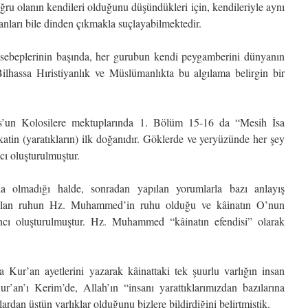
ru olanın kendileri olduğunu düşündükleri için, kendileriyle aynı
sanları bile dinden çıkmakla suçlayabilmektedir.
n sebeplerinin başında, her gurubun kendi peygamberini dünyanın
Bilhassa Hıristiyanlık ve Müslümanlıkta bu algılama belirgin bir
us’un Kolosilere mektuplarında 1. Bölüm 15-16 da “Mesih İsa
katin (yaratıkların) ilk doğanıdır. Göklerde ve yeryüzünde her şey
cı oluşturulmuştur.
a olmadığı halde, sonradan yapılan yorumlarla bazı anlayış
yaratılan ruhun Hz. Muhammed’in ruhu olduğu ve kâinatın O’nun
ancı oluşturulmuştur. Hz. Muhammed “kâinatın efendisi” olarak
 Kur’an ayetlerini yazarak kâinattaki tek şuurlu varlığın insan
r’an’ı Kerim’de, Allah’ın “insanı yarattıklarımızdan bazılarına
lardan üstün varlıklar olduğunu bizlere bildirdiğini belirtmiştik.