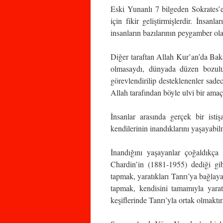
Eski Yunanlı 7 bilgeden Sokrates’
için fikir geliştirmişlerdir. İnsa
insanların bazılarının peygamber ola
Diğer taraftan Allah Kur’an’da Baka
olmasaydı, dünyada düzen bozulu
görevlendirilip desteklenenler sad
Allah tarafından böyle ulvi bir amaçl
İnsanlar arasında gerçek bir istişa
kendilerinin inandıklarını yaşayabilme
İnandığını yaşayanlar çoğaldıkç
Chardin’in (1881-1955) dediği gib
tapmak, yaratıkları Tanrı’ya bağlay
tapmak, kendisini tamamıyla yar
keşiflerinde Tanrı’yla ortak olmaktır