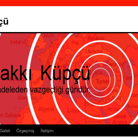
çü
Galeri
Özgeçmiş
İletişim