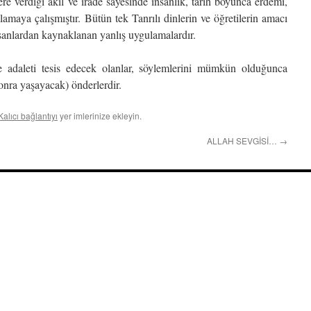
e verdiği akıl ve irade sayesinde insanlık, tarih boyunca erdemi,
amaya çalışmıştır. Bütün tek Tanrılı dinlerin ve öğretilerin amacı
insanlardan kaynaklanan yanlış uygulamalardır.
e adaleti tesis edecek olanlar, söylemlerini mümkün olduğunca
nra yaşayacak) önderlerdir.
Kalıcı bağlantıyı
yer imlerinize ekleyin.
ALLAH SEVGİSİ…
→