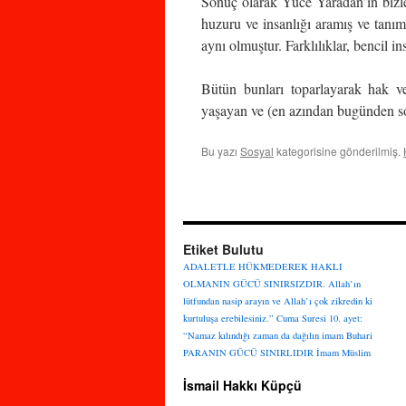
Sonuç olarak Yüce Yaradan’ın bizler
huzuru ve insanlığı aramış ve tanıml
aynı olmuştur. Farklılıklar, bencil 
Bütün bunları toparlayarak hak v
yaşayan ve (en azından bugünden so
Bu yazı
Sosyal
kategorisine gönderilmiş.
Etiket Bulutu
ADALETLE HÜKMEDEREK HAKLI
OLMANIN GÜCÜ SINIRSIZDIR.
Allah’ın
lütfundan nasip arayın ve Allah’ı çok zikredin ki
kurtuluşa erebilesiniz.”
Cuma Suresi 10. ayet:
“Namaz kılındığı zaman da dağılın
imam Buhari
PARANIN GÜCÜ SINIRLIDIR
İmam Müslim
İsmail Hakkı Küpçü