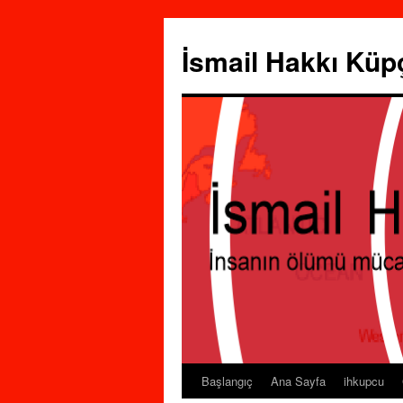
İsmail Hakkı Küp
Başlangıç
Ana Sayfa
ihkupcu