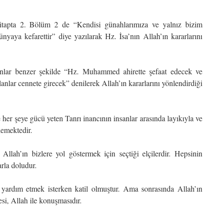
itapta 2. Bölüm 2 de “Kendisi günahlarımıza ve yalnız bizim
nyaya kefarettir” diye yazılarak Hz. İsa’nın Allah’ın kararlarını
ar benzer şekilde “Hz. Muhammed ahirette şefaat edecek ve
lanlar cennete girecek” denilerek Allah’ın kararlarını yönlendirdiği
e her şeye gücü yeten Tanrı inancının insanlar arasında layıkıyla ve
lemektedir.
llah’ın bizlere yol göstermek için seçtiği elçilerdir. Hepsinin
arla doludur.
 yardım etmek isterken katil olmuştur. Ama sonrasında Allah’ın
esi, Allah ile konuşmasıdır.