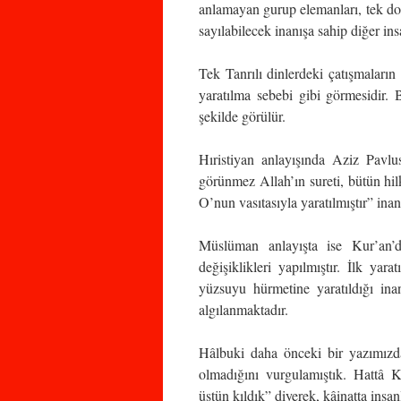
anlamayan gurup elemanları, tek doğ
sayılabilecek inanışa sahip diğer in
Tek Tanrılı dinlerdeki çatışmaları
yaratılma sebebi gibi görmesidir. 
şekilde görülür.
Hıristiyan anlayışında Aziz Pavl
görünmez Allah’ın sureti, bütün hil
O’nun vasıtasıyla yaratılmıştır” inan
Müslüman anlayışta ise Kur’an’d
değişiklikleri yapılmıştır. İlk 
yüzsuyu hürmetine yaratıldığı in
algılanmaktadır.
Hâlbuki daha önceki bir yazımızda
olmadığını vurgulamıştık. Hattâ Ku
üstün kıldık” diyerek, kâinatta insan