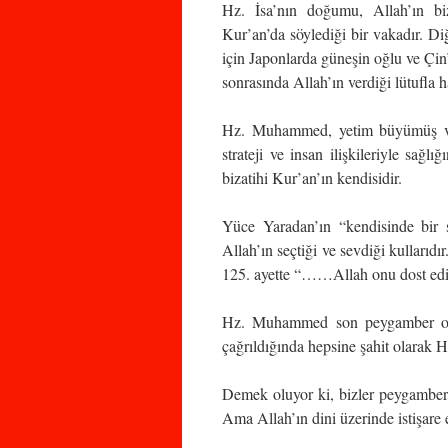
Hz. İsa’nın doğumu, Allah’ın bi
Kur’an’da söylediği bir vakadır. Diğ
için Japonlarda güneşin oğlu ve Çin
sonrasında Allah’ın verdiği lütufla has
Hz. Muhammed, yetim büyümüş ve
strateji ve insan ilişkileriyle sağlı
bizatihi Kur’an’ın kendisidir.
Yüce Yaradan’ın “kendisinde bir
Allah’ın seçtiği ve sevdiği kullarıd
125. ayette “……Allah onu dost edi
Hz. Muhammed son peygamber old
çağrıldığında hepsine şahit olarak 
Demek oluyor ki, bizler peygamberle
Ama Allah’ın dini üzerinde istişare e