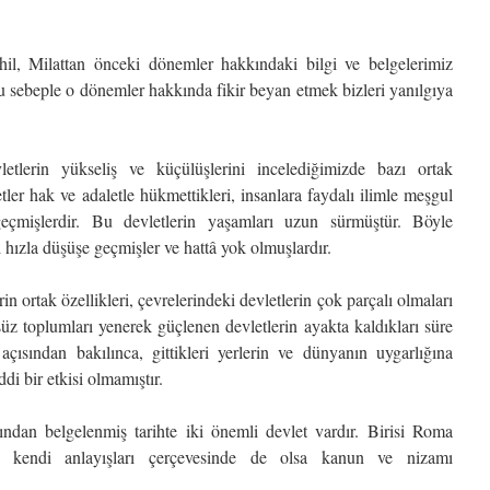
âhil, Milattan önceki dönemler hakkındaki bilgi ve belgelerimiz
Bu sebeple o dönemler hakkında fikir beyan etmek bizleri yanılgıya
etlerin yükseliş ve küçülüşlerini incelediğimizde bazı ortak
ler hak ve adaletle hükmettikleri, insanlara faydalı ilimle meşgul
eçmişlerdir. Bu devletlerin yaşamları uzun sürmüştür. Böyle
hızla düşüşe geçmişler ve hattâ yok olmuşlardır.
rin ortak özellikleri, çevrelerindeki devletlerin çok parçalı olmaları
süz toplumları yenerek güçlenen devletlerin ayakta kaldıkları süre
ısından bakılınca, gittikleri yerlerin ve dünyanın uygarlığına
ddi bir etkisi olmamıştır.
ından belgelenmiş tarihte iki önemli devlet vardır. Birisi Roma
ne, kendi anlayışları çerçevesinde de olsa kanun ve nizamı