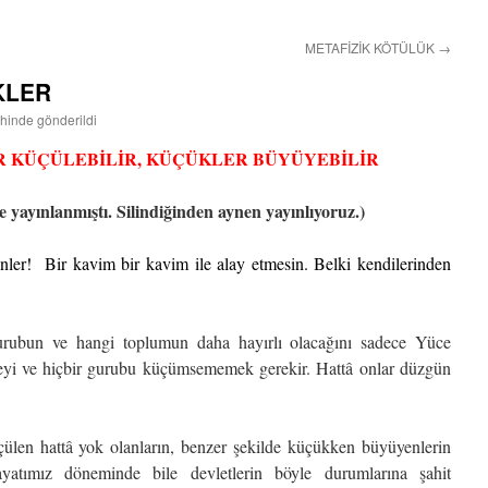
METAFİZİK KÖTÜLÜK
→
KLER
ihinde gönderildi
 KÜÇÜLEBİLİR, KÜÇÜKLER BÜYÜYEBİLİR
e yayınlanmıştı. Silindiğinden aynen yayınlıyoruz.)
ler! Bir kavim bir kavim ile alay etmesin. Belki kendilerinden
urubun ve hangi toplumun daha hayırlı olacağını sadece Yüce
seyi ve hiçbir gurubu küçümsememek gerekir. Hattâ onlar düzgün
çülen hattâ yok olanların, benzer şekilde küçükken büyüyenlerin
ayatımız döneminde bile devletlerin böyle durumlarına şahit