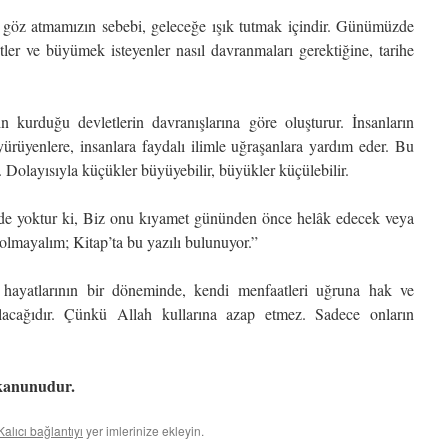
r göz atmamızın sebebi, geleceğe ışık tutmak içindir. Günümüzde
ler ve büyümek isteyenler nasıl davranmaları gerektiğine, tarihe
nın kurduğu devletlerin davranışlarına göre oluşturur. İnsanların
yürüyenlere, insanlara faydalı ilimle uğraşanlara yardım eder. Bu
. Dolayısıyla küçükler büyüyebilir, büyükler küçülebilir.
de yoktur ki, Biz onu kıyamet gününden önce helâk edecek veya
 olmayalım; Kitap’ta bu yazılı bulunuyor.”
n hayatlarının bir döneminde, kendi menfaatleri uğruna hak ve
rılacağıdır. Çünkü Allah kullarına azap etmez. Sadece onların
 kanunudur.
Kalıcı bağlantıyı
yer imlerinize ekleyin.