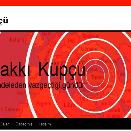
çü
Galeri
Özgeçmiş
İletişim