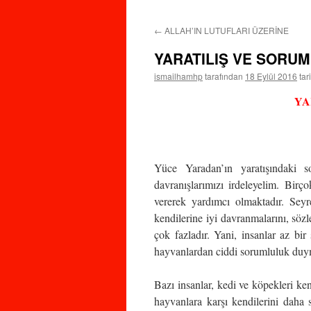
←
ALLAH’IN LUTUFLARI ÜZERİNE
YARATILIŞ VE SORU
ismailhamhp
tarafından
18 Eylül 2016
tar
YA
Yüce Yaradan’ın yaratışındaki 
davranışlarımızı irdeleyelim. Bir
vererek yardımcı olmaktadır. Seyr
kendilerine iyi davranmalarını, sözl
çok fazladır. Yani, insanlar az bir
hayvanlardan ciddi sorumluluk duym
Bazı insanlar, kedi ve köpekleri ken
hayvanlara karşı kendilerini daha