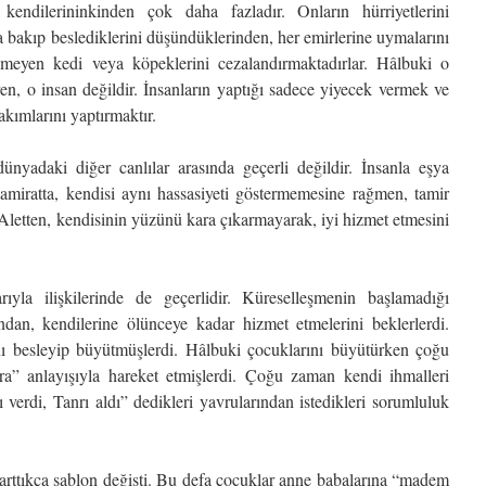
 kendilerininkinden çok daha fazladır. Onların hürriyetlerini
a bakıp beslediklerini düşündüklerinden, her emirlerine uymalarını
lemeyen kedi veya köpeklerini cezalandırmaktadırlar. Hâlbuki o
ren, o insan değildir. İnsanların yaptığı sadece yiyecek vermek ve
bakımlarını yaptırmaktır.
ünyadaki diğer canlılar arasında geçerli değildir. İnsanla eşya
 tamiratta, kendisi aynı hassasiyeti göstermemesine rağmen, tamir
r. Aletten, kendisinin yüzünü kara çıkarmayarak, iyi hizmet etmesini
ıyla ilişkilerinde de geçerlidir. Küreselleşmenin başlamadığı
ndan, kendilerine ölünceye kadar hizmet etmelerini beklerlerdi.
nı besleyip büyütmüşlerdi. Hâlbuki çocuklarını büyütürken çoğu
ra” anlayışıyla hareket etmişlerdi. Çoğu zaman kendi ihmalleri
verdi, Tanrı aldı” dedikleri yavrularından istedikleri sorumluluk
rttıkça şablon değişti. Bu defa çocuklar anne babalarına “madem