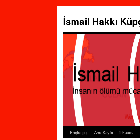
İsmail Hakkı Küp
Başlangıç
Ana Sayfa
ihkupcu