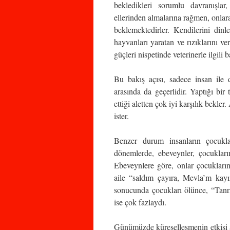
bekledikleri sorumlu davranışlar,
ellerinden almalarına rağmen, onlar
beklemektedirler. Kendilerini din
hayvanları yaratan ve rızıklarını ve
güçleri nispetinde veterinerle ilgili 
Bu bakış açısı, sadece insan ile d
arasında da geçerlidir. Yaptığı bir
ettiği aletten çok iyi karşılık bekle
ister.
Benzer durum insanların çocuklar
dönemlerde, ebeveynler, çocukları
Ebeveynlere göre, onlar çocukları
aile “saldım çayıra, Mevla’m kayı
sonucunda çocukları ölünce, “Tanrı 
ise çok fazlaydı.
Günümüzde küreselleşmenin etkisi a