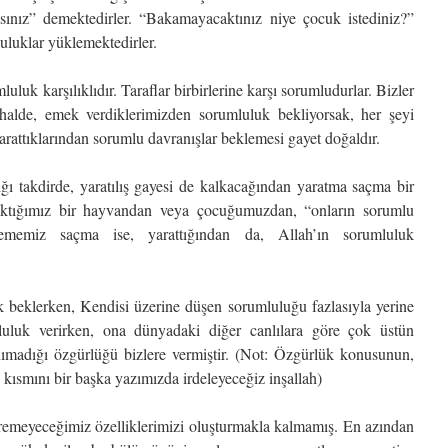
ınız” demektedirler. “Bakamayacaktınız niye çocuk istediniz?”
uluklar yüklemektedirler.
uluk karşılıklıdır. Taraflar birbirlerine karşı sorumludurlar. Bizler
halde, emek verdiklerimizden sorumluluk bekliyorsak, her şeyi
rattıklarından sorumlu davranışlar beklemesi gayet doğaldır.
ığı takdirde, yaratılış gayesi de kalkacağından yaratma saçma bir
baktığımız bir hayvandan veya çocuğumuzdan, “onların sorumlu
ememiz saçma ise, yarattığından da, Allah’ın sorumluluk
 beklerken, Kendisi üzerine düşen sorumluluğu fazlasıyla yerine
umluluk verirken, ona dünyadaki diğer canlılara göre çok üstün
tanımadığı özgürlüğü bizlere vermiştir. (Not: Özgürlük konusunun,
n kısmını bir başka yazımızda irdeleyeceğiz inşallah)
tiremeyeceğimiz özelliklerimizi oluşturmakla kalmamış. En azından