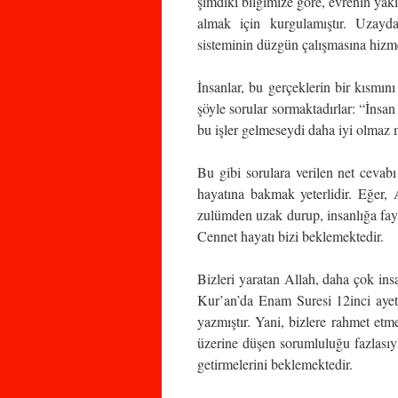
şimdiki bilgimize göre, evrenin yak
almak için kurgulamıştır. Uzayda
sisteminin düzgün çalışmasına hizme
İnsanlar, bu gerçeklerin bir kısmı
şöyle sorular sormaktadırlar: “İnsa
bu işler gelmeseydi daha iyi olmaz 
Bu gibi sorulara verilen net cevab
hayatına bakmak yeterlidir. Eğer, A
zulümden uzak durup, insanlığa fayd
Cennet hayatı bizi beklemektedir.
Bizleri yaratan Allah, daha çok insa
Kur’an’da Enam Suresi 12inci ayett
yazmıştır. Yani, bizlere rahmet etme
üzerine düşen sorumluluğu fazlasıyl
getirmelerini beklemektedir.