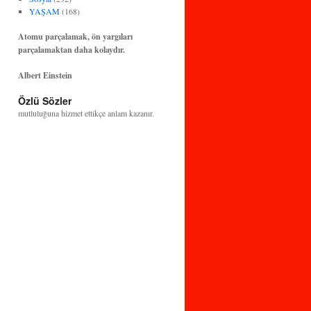
YAŞAM
(168)
Atomu parçalamak, ön yargıları
parçalamaktan daha kolaydır.
Albert Einstein
Bilim ve teknoloji, insanlığın huzuruna ve
Özlü Sözler
mutluluğuna hizmet ettikçe anlam kazanır.