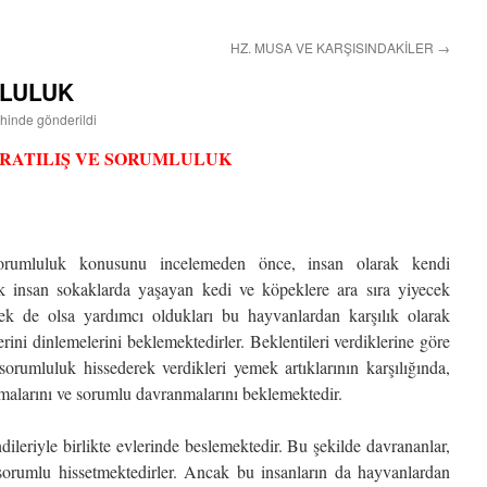
HZ. MUSA VE KARŞISINDAKİLER
→
MLULUK
ihinde gönderildi
RATILIŞ VE SORUMLULUK
sorumluluk konusunu incelemeden önce, insan olarak kendi
çok insan sokaklarda yaşayan kedi ve köpeklere ara sıra yiyecek
ek de olsa yardımcı oldukları bu hayvanlardan karşılık olarak
erini dinlemelerini beklemektedirler. Beklentileri verdiklerine göre
 sorumluluk hissederek verdikleri yemek artıklarının karşılığında,
alarını ve sorumlu davranmalarını beklemektedir.
dileriyle birlikte evlerinde beslemektedir. Bu şekilde davrananlar,
 sorumlu hissetmektedirler. Ancak bu insanların da hayvanlardan