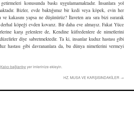
e getirmeleri konusunda baskı uygulamamaktadır. İnsanlara yol
maktadır. Bizler, evde baktığımız bir kedi veya köpek, evin her
nı ve kakasını yapsa ne düşünürüz? İlaveten ara sıra bizi ısırarak
r, derhal köpeği evden kovarız. Bir daha eve almayız. Fakat Yüce
rlerine karşı gelenlere de, Kendine küfredenlere de nimetlerini
zelirler diye sabretmektedir. Ta ki, insanlar kuduz hastası gibi
uz hastası gibi davrananlara da, bu dünya nimetlerini vermeyi
.
Kalıcı bağlantıyı
yer imlerinize ekleyin.
HZ. MUSA VE KARŞISINDAKİLER
→