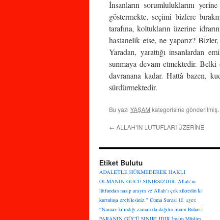
İnsanların sorumluluklarını yerin
göstermekte, seçimi bizlere bırak
tarafına, koltukların üzerine idrarı
hastanelik etse, ne yaparız? Bizle
Yaradan, yarattığı insanlardan emi
sunmaya devam etmektedir. Belki dü
davranana kadar. Hattâ bazen, kud
sürdürmektedir.
Bu yazı
YAŞAM
kategorisine gönderilmiş
←
ALLAH’IN LUTUFLARI ÜZERİNE
Etiket Bulutu
ADALETLE HÜKMEDEREK HAKLI
OLMANIN GÜCÜ SINIRSIZDIR.
Allah’ın
lütfundan nasip arayın ve Allah’ı çok zikredin ki
kurtuluşa erebilesiniz.”
Cuma Suresi 10. ayet:
“Namaz kılındığı zaman da dağılın
imam Buhari
PARANIN GÜCÜ SINIRLIDIR
İmam Müslim