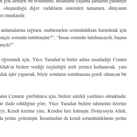
ın gök denilen bu bölümünü, insanların yaşama şartlarını garantiye
 oluşturduğu diğer varlıkların sistemleri tamamen, dünyanın
t etmektedir.
nı anlamalarına rağmen, muhtemelen sorumluluktan kurtulmak için
n niçin sorumlu tutulmuştur?”, “İnsan sorumlu tutulmasaydı, başına
mıydı?”
ı öğrenmek için, Yüce Yaradan’ın bizler adına tasarladığı Cennet
llah’ın bizlere verdiği özgürlüğü yerli yerince kullanırsak, yani
alı işler yaparsak, böyle soruların sorulmasına gerek olmayan bir
nın Cennete girebilmesi için, bizlere sürekli yardımcı olmaktadır.
e ifade edildiğine göre, Yüce Yaradan bizlere rahmetini üzerine
yi, Kendi üzerine yine, Kendisi farz kılmıştır. Dolayısıyla Allah,
a yerine getirmiştir. İnsanlardan da kendi sorumluluklarını yerine