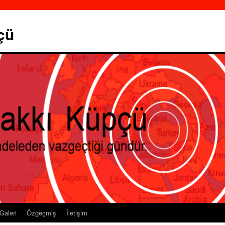
çü
Galeri
Özgeçmiş
İletişim