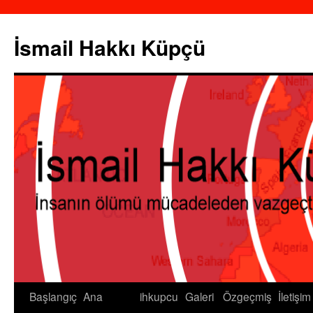
İsmail Hakkı Küpçü
Başlangıç
Ana
ihkupcu
Galeri
Özgeçmiş
İletişim