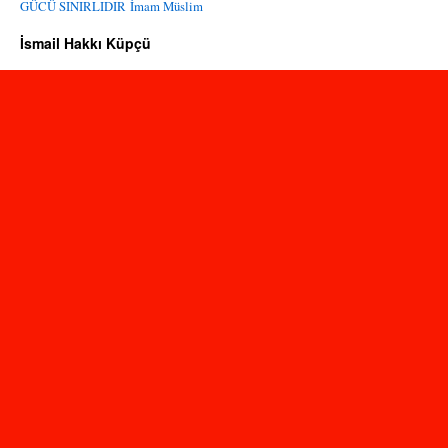
GÜCÜ SINIRLIDIR
İmam Müslim
İsmail Hakkı Küpçü