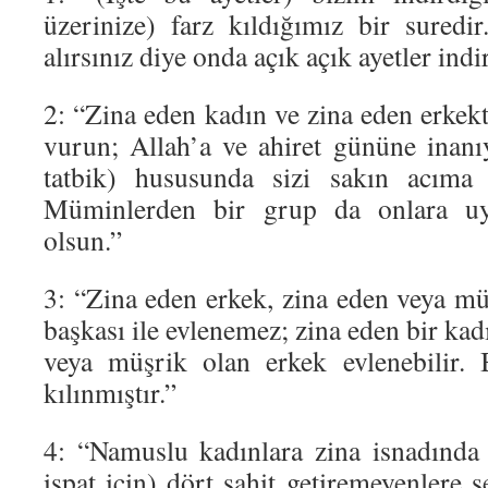
üzerinize) farz kıldığımız bir sured
alırsınız diye onda açık açık ayetler indi
2: “Zina eden kadın ve zina eden erkek
vurun; Allah’a ve ahiret gününe inanıy
tatbik) hususunda sizi sakın acıma
Müminlerden bir grup da onlara uy
olsun.”
3: “Zina eden erkek, zina eden veya mü
başkası ile evlenemez; zina eden bir kad
veya müşrik olan erkek evlenebilir.
kılınmıştır.”
4: “Namuslu kadınlara zina isnadında
ispat için) dört şahit getiremeyenlere