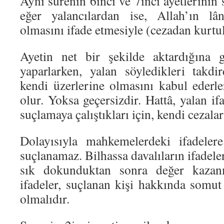
Aynı surenin 6ıncı ve 7inci ayetlerini
eğer yalancılardan ise, Allah’ın lâ
olmasını ifade etmesiyle (cezadan kurtul
Ayetin net bir şekilde aktardığına g
yaparlarken, yalan söyledikleri takdir
kendi üzerlerine olmasını kabul ederlers
olur. Yoksa geçersizdir. Hattâ, yalan if
suçlamaya çalıştıkları için, kendi cezaları
Dolayısıyla mahkemelerdeki ifadelere
suçlanamaz. Bilhassa davalıların ifadele
sık dokunduktan sonra değer kazanma
ifadeler, suçlanan kişi hakkında somut d
olmalıdır.