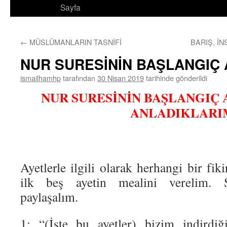
Sayfa
←
MÜSLÜMANLARIN TASNİFİ
BARIŞ, İ
NUR SURESİNİN BAŞLANGIÇ 
ismailhamhp
tarafından
30 Nisan 2019
tarihinde gönderildi
NUR SURESİNİN BAŞLANGIÇ
ANLADIKLARI
Ayetlerle ilgili olarak herhangi bir fi
ilk beş ayetin mealini verelim. S
paylaşalım.
1: “(İşte bu ayetler) bizim indirdi