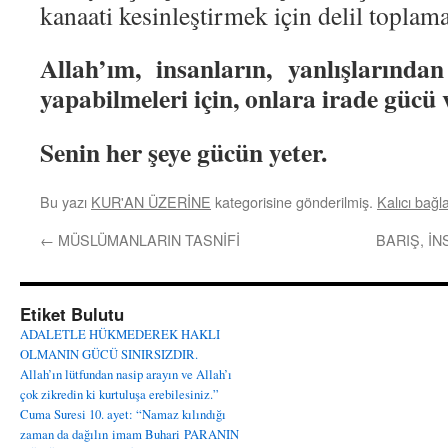
kanaati kesinleştirmek için delil toplama
Allah’ım, insanların, yanlışlarında
yapabilmeleri için, onlara irade gücü ve
Senin her şeye gücün yeter.
Bu yazı
KUR'AN ÜZERİNE
kategorisine gönderilmiş.
Kalıcı bağla
←
MÜSLÜMANLARIN TASNİFİ
BARIŞ, İ
Etiket Bulutu
ADALETLE HÜKMEDEREK HAKLI
OLMANIN GÜCÜ SINIRSIZDIR.
Allah’ın lütfundan nasip arayın ve Allah’ı
çok zikredin ki kurtuluşa erebilesiniz.”
Cuma Suresi 10. ayet: “Namaz kılındığı
zaman da dağılın
imam Buhari
PARANIN