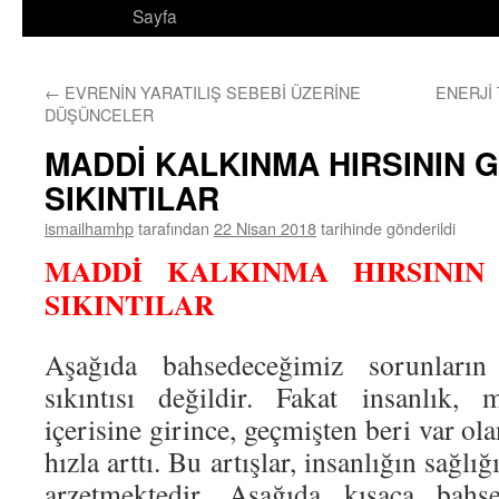
Sayfa
←
EVRENİN YARATILIŞ SEBEBİ ÜZERİNE
ENERJİ
DÜŞÜNCELER
MADDİ KALKINMA HIRSININ G
SIKINTILAR
ismailhamhp
tarafından
22 Nisan 2018
tarihinde gönderildi
MADDİ KALKINMA HIRSININ 
SIKINTILAR
Aşağıda bahsedeceğimiz sorunlar
sıkıntısı değildir. Fakat insanlık,
içerisine girince, geçmişten beri var ol
hızla arttı. Bu artışlar, insanlığın sağlı
arzetmektedir. Aşağıda kısaca bahse