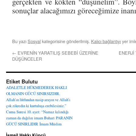
gerçekten ve kökten “düşünelim”. Böy
sonuçlar alacağımızı göreceğimize inan
Bu yazı
Sosyal
kategorisine gönderilmiş.
Kalıcı bağlantıyı
yer imle
←
EVRENİN YARATILIŞ SEBEBİ ÜZERİNE
ENERJİ
DÜŞÜNCELER
Etiket Bulutu
ADALETLE HÜKMEDEREK HAKLI
OLMANIN GÜCÜ SINIRSIZDIR.
Allah’ın lütfundan nasip arayın ve Allah’ı
çok zikredin ki kurtuluşa erebilesiniz.”
Cuma Suresi 10. ayet: “Namaz kılındığı
zaman da dağılın
imam Buhari
PARANIN
GÜCÜ SINIRLIDIR
İmam Müslim
İsmail Hakkı Küpçü