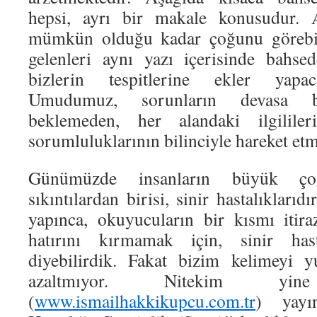
hepsi, ayrı bir makale konusudur. A
mümkün olduğu kadar çoğunu görebil
gelenleri aynı yazı içerisinde bahse
bizlerin tespitlerine ekler yapac
Umudumuz, sorunların devasa bo
beklemeden, her alandaki ilgililer
sorumluluklarının bilinciyle hareket etm
Günümüzde insanların büyük ço
sıkıntılardan birisi, sinir hastalıklarıd
yapınca, okuyucuların bir kısmı itira
hatırını kırmamak için, sinir hasta
diyebilirdik. Fakat bizim kelimeyi 
azaltmıyor. Nitekim y
(
www.ismailhakkikupcu.com.tr
) yayın