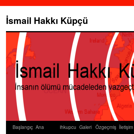
İsmail Hakkı Küpçü
Başlangıç
Ana
ihkupcu
Galeri
Özgeçmiş
İletişim