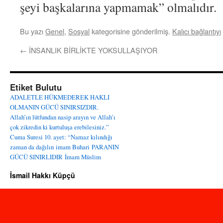
şeyi başkalarına yapmamak” olmalıdır.
Bu yazı
Genel
,
Sosyal
kategorisine gönderilmiş.
Kalıcı bağlantıyı
←
İNSANLIK BİRLİKTE YOKSULLAŞIYOR
Etiket Bulutu
ADALETLE HÜKMEDEREK HAKLI
OLMANIN GÜCÜ SINIRSIZDIR.
Allah’ın lütfundan nasip arayın ve Allah’ı
çok zikredin ki kurtuluşa erebilesiniz.”
Cuma Suresi 10. ayet: “Namaz kılındığı
zaman da dağılın
imam Buhari
PARANIN
GÜCÜ SINIRLIDIR
İmam Müslim
İsmail Hakkı Küpçü