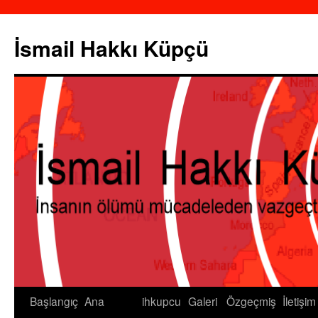
İsmail Hakkı Küpçü
Başlangıç
Ana
ihkupcu
Galeri
Özgeçmiş
İletişim