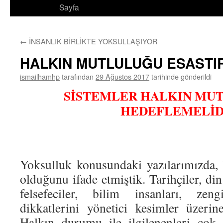
Sayfa
←
İNSANLIK BİRLİKTE YOKSULLAŞIYOR
HALKIN MUTLULUĞU ESASTI
ismailhamhp
tarafından
29 Ağustos 2017
tarihinde gönderildi
SİSTEMLER HALKIN MU
HEDEFLEMELİD
Yoksulluk konusundaki yazılarımızda,
olduğunu ifade etmiştik. Tarihçiler, din
felsefeciler, bilim insanları, zen
dikkatlerini yönetici kesimler üzerine
Halkın durumu ile ilgilenenleri çok 