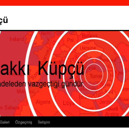
çü
Galeri
Özgeçmiş
İletişim