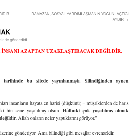
RİDİR
RAMAZAN, SOSYAL YARDIMLAŞMANIN YOĞUNLAŞTIĞI
AYDIR
→
MAK
ihinde gönderildi
 İNSANI AZAPTAN UZAKLAŞTIRACAK DEĞİLDİR.
arihinde bu sitede yayınlanmıştı. Silindiğinden aynen
ları insanların hayata en harisi (düşkünü) – müşriklerden de haris
Hâlbuki çok yaşatılmış olmak
ki bin sene yaşatılmış olsun.
değildir.
Allah onların neler yaptıklarını görüyor.”
 üzerine gönderiyor. Ama bilindiği gibi mesajlar evrenseldir.