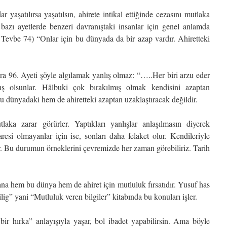
 yaşatılırsa yaşatılsın, ahirete intikal ettiğinde cezasını mutlaka
 bazı ayetlerde benzeri davranıştaki insanlar için genel anlamda
 Tevbe 74) “Onlar için bu dünyada da bir azap vardır. Ahiretteki
ra 96. Ayeti şöyle algılamak yanlış olmaz: “…..Her biri arzu eder
ş olsunlar. Hâlbuki çok bırakılmış olmak kendisini azaptan
bu dünyadaki hem de ahiretteki azaptan uzaklaştıracak değildir.
tlaka zarar görürler. Yaptıkları yanlışlar anlaşılmasın diyerek
si olmayanlar için ise, sonları daha felaket olur. Kendileriyle
rlar. Bu durumun örneklerini çevremizde her zaman görebiliriz. Tarih
na hem bu dünya hem de ahiret için mutluluk fırsatıdır. Yusuf has
g” yani “Mutluluk veren bilgiler” kitabında bu konuları işler.
ir hırka” anlayışıyla yaşar, bol ibadet yapabilirsin. Ama böyle