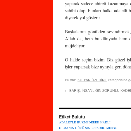
yaparak sadece ahireti kazanmaya 
sahibi olup, bunları halka adaletli 
diyerek yol gösterir.
Başkalarını gönülden sevindirmek,
Allah da, hem bu dünyada hem de a
müjdeliyor.
O halde seçim bizim. Biz güzel işle
işler yaparsak bize aynıyla geri dön
Bu yazı
KUR'AN ÜZERİNE
kategorisine g
←
BARIŞ, İNSANLIĞIN ZORUNLU KADE
Etiket Bulutu
ADALETLE HÜKMEDEREK HAKLI
OLMANIN GÜCÜ SINIRSIZDIR.
Allah’ın