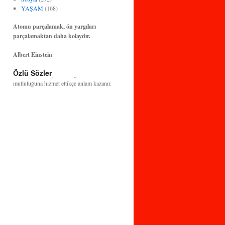
YAŞAM
(168)
Atomu parçalamak, ön yargıları
parçalamaktan daha kolaydır.
Albert Einstein
Bilim ve teknoloji, insanlığın huzuruna ve
Özlü Sözler
mutluluğuna hizmet ettikçe anlam kazanır.