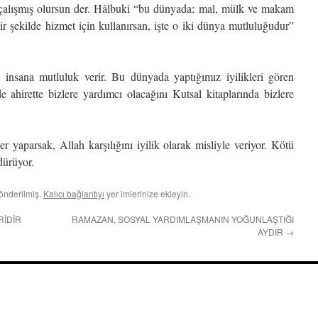
çalışmış olursun der. Hâlbuki “bu dünyada; mal, mülk ve makam
bir şekilde hizmet için kullanırsan, işte o iki dünya mutluluğudur”
 insana mutluluk verir. Bu dünyada yaptığımız iyilikleri gören
hirette bizlere yardımcı olacağını Kutsal kitaplarında bizlere
r yaparsak, Allah karşılığını iyilik olarak misliyle veriyor. Kötü
dürüyor.
önderilmiş.
Kalıcı bağlantıyı
yer imlerinize ekleyin.
RİDİR
RAMAZAN, SOSYAL YARDIMLAŞMANIN YOĞUNLAŞTIĞI
AYDIR
→