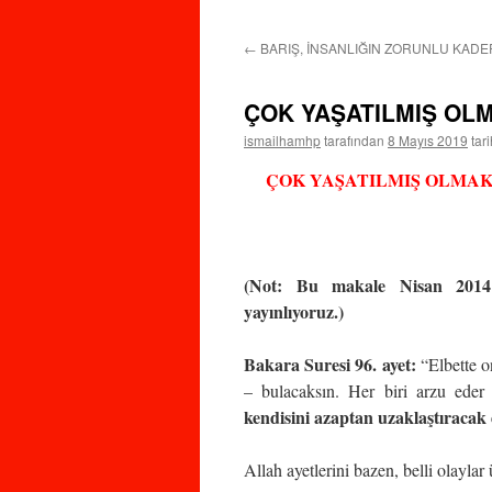
←
BARIŞ, İNSANLIĞIN ZORUNLU KADE
ÇOK YAŞATILMIŞ OL
ismailhamhp
tarafından
8 Mayıs 2019
tar
ÇOK YAŞATILMIŞ OLMAK
(Not: Bu makale Nisan 2014 t
yayınlıyoruz.)
Bakara Suresi 96. ayet:
“Elbette on
– bulacaksın. Her biri arzu eder 
kendisini azaptan uzaklaştıracak 
Allah ayetlerini bazen, belli olaylar