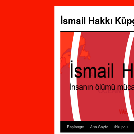
İsmail Hakkı Küp
Başlangıç
Ana Sayfa
ihkupcu